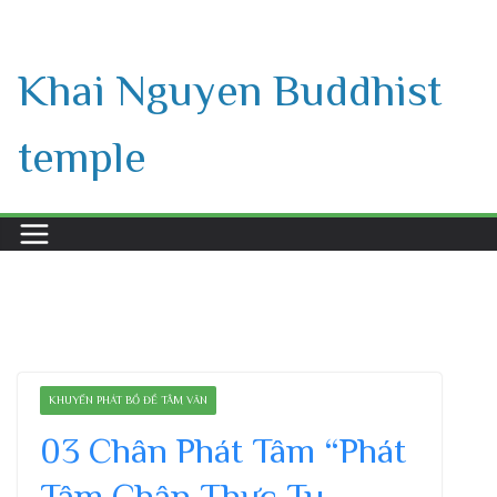
Skip
to
Khai Nguyen Buddhist
content
temple
KHUYẾN PHÁT BỒ ĐỀ TÂM VĂN
03 Chân Phát Tâm “Phát
Tâm Chân Thực Tu