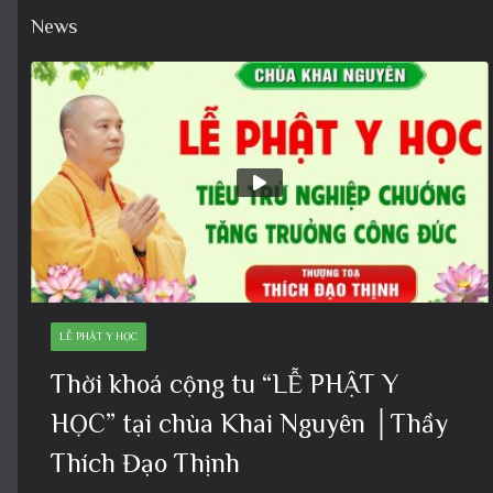
News
LỄ PHẬT Y HỌC
Thời khoá cộng tu “LỄ PHẬT Y
HỌC” tại chùa Khai Nguyên │Thầy
Thích Đạo Thịnh