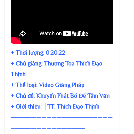
+ Thời lượng:
0:20:22
+ Chủ giảng:
Thượng Toạ Thích Đạo
Thịnh
+ Thể loại: Video Giảng Pháp
+ Chủ đề:
Khuyến Phát Bồ Đề Tâm Văn
+ Giới thiệu: │TT. Thích Đạo Thịnh
————————————————————
——————————————–