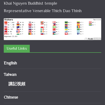
Khai Nguyen Buddhist temple
Representative Venerable Thich Dao Thinh
Useful Links
English
Taiwan
講記視頻
Chinese