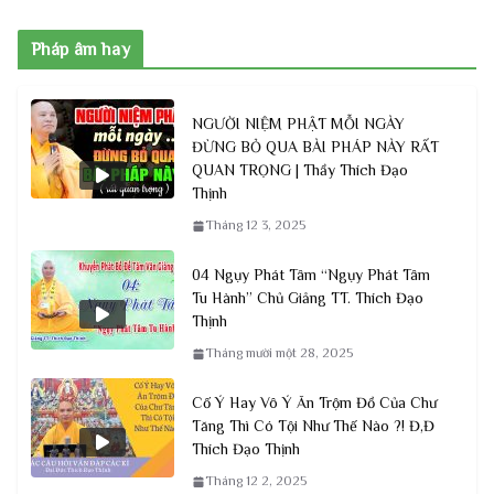
Pháp âm hay
NGƯỜI NIỆM PHẬT MỖI NGÀY
ĐỪNG BỎ QUA BÀI PHÁP NÀY RẤT
QUAN TRỌNG | Thầy Thích Đạo
Thịnh
Tháng 12 3, 2025
04 Ngụy Phát Tâm “Ngụy Phát Tâm
Tu Hành” Chủ Giảng TT. Thích Đạo
Thịnh
Tháng mười một 28, 2025
Cố Ý Hay Vô Ý Ăn Trộm Đồ Của Chư
Tăng Thì Có Tội Như Thế Nào ?! Đ,Đ
Thích Đạo Thịnh
Tháng 12 2, 2025