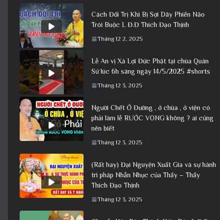
Cách Đối Trị Khi Bị Sợi Dây Phiền Não
Trói Buộc L Đ.Đ Thích Đạo Thịnh
Tháng 12 2, 2025
Lễ An vị Xá Lợi Đức Phật tại chùa Quán
Sứ lúc 6h sáng ngày 14/5/2025 #shorts
Tháng 12 3, 2025
Người Chết Ở Đường , ở chùa , ở viện có
phải làm lễ RƯỚC VONG không ? ai cũng
nên biết
Tháng 12 3, 2025
(Rất hay) Đại Nguyện Xuất Gia và sự hành
trì pháp Nhẫn Nhục của Thầy – Thầy
Thích Đạo Thịnh
Tháng 12 3, 2025