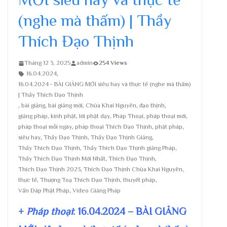
(nghe mà thấm) | Thầy
Thích Đạo Thịnh
Tháng 12 3, 2025
admin
254 Views
16.04.2024
,
16.04.2024 - BÀI GIẢNG MỚI siêu hay và thực tế (nghe mà thấm)
| Thầy Thích Đạo Thịnh
,
bài giảng
,
bài giảng mới
,
Chùa Khai Nguyên
,
đạo thịnh
,
giảng pháp
,
kinh phật
,
lời phật dạy
,
Pháp Thoại
,
pháp thoại mới
,
pháp thoại mỗi ngày
,
pháp thoại Thích Đạo Thịnh
,
phật pháp
,
siêu hay
,
Thầy Đạo Thịnh
,
Thầy Đạo Thịnh Giảng
,
Thầy Thích Đạo Thịnh
,
Thầy Thích Đạo Thịnh giảng Pháp
,
Thầy Thích Đạo Thịnh Mới Nhất
,
Thích Đạo Thịnh
,
Thích Đạo Thịnh 2023
,
Thích Đạo Thịnh Chùa Khai Nguyên
,
thực tế
,
Thượng Toạ Thích Đạo Thịnh
,
thuyết pháp
,
Vấn Đáp Phật Pháp
,
Video Giảng Pháp
+
Pháp thoại
: 16.04.2024 – BÀI GIẢNG