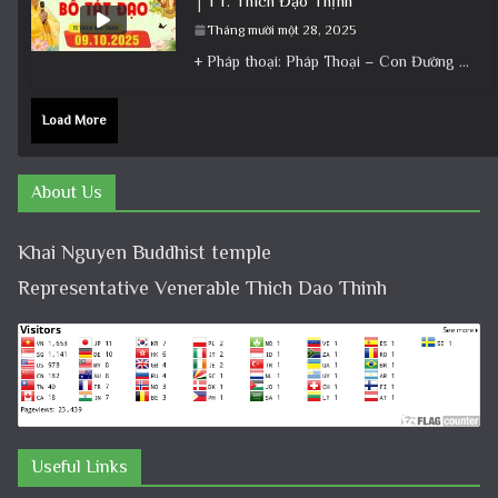
│TT. Thích Đạo Thịnh
Tháng mười một 28, 2025
+ Pháp thoại: Pháp Thoại – Con Đường Bồ Tát Đạo │TT. Thích Đạo Thịnh + Album: Pháp Thoại +
Load More
About Us
Khai Nguyen Buddhist temple
Representative Venerable Thich Dao Thinh
Useful Links