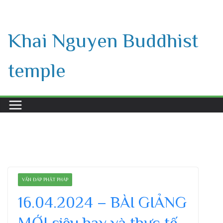
Skip
to
Khai Nguyen Buddhist
content
temple
VẤN ĐÁP PHẬT PHÁP
16.04.2024 – BÀI GIẢNG
MỚI siêu hay và thực tế