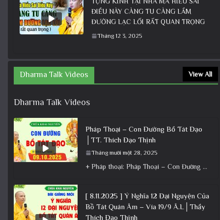
TỤNG KINH TẠI NHÀ MÀ HIỂU SAI
ĐIỀU NÀY CÀNG TU CÀNG LẦM
ĐƯỜNG LẠC LỐI RẤT QUAN TRỌNG
Tháng 12 3, 2025
Dharma Talk Videos
View All
Dharma Talk Videos
Pháp Thoại – Con Đường Bồ Tát Đạo
│TT. Thích Đạo Thịnh
Tháng mười một 28, 2025
+ Pháp thoại: Pháp Thoại – Con Đường Bồ Tát Đạo │TT. Thích Đạo Thịnh + Album: Pháp Thoại +
[ 8.11.2025 ] Ý Nghĩa 12 Đại Nguyện Của
Bồ Tát Quán Âm – Vía 19/9 Â.L│Thầy
Thích Đạo Thịnh