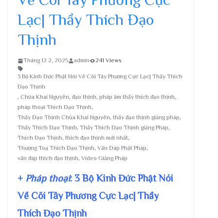
Lạc| Thầy Thích Đạo
Thịnh
Tháng 12 2, 2025
admin
241 Views
3 Bộ Kinh Đức Phật Nói Về Cõi Tây Phương Cực Lạc| Thầy Thích
Đạo Thịnh
,
Chùa Khai Nguyên
,
đạo thịnh
,
pháp âm thầy thích đạo thịnh
,
pháp thoại Thích Đạo Thịnh
,
Thầy Đạo Thịnh Chùa Khai Nguyên
,
thầy đạo thịnh giảng pháp
,
Thầy Thích Đạo Thịnh
,
Thầy Thích Đạo Thịnh giảng Pháp
,
Thích Đạo Thịnh
,
thích đạo thịnh mới nhất
,
Thượng Toạ Thích Đạo Thịnh
,
Vấn Đáp Phật Pháp
,
vấn đáp thích đạo thịnh
,
Video Giảng Pháp
+
Pháp thoại
: 3 Bộ Kinh Đức Phật Nói
Về Cõi Tây Phương Cực Lạc| Thầy
Thích Đạo Thịnh