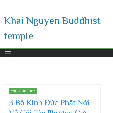
Skip
to
Khai Nguyen Buddhist
content
temple
VẤN ĐÁP PHẬT PHÁP
3 Bộ Kinh Đức Phật Nói
Về Cõi Tây Phương Cực