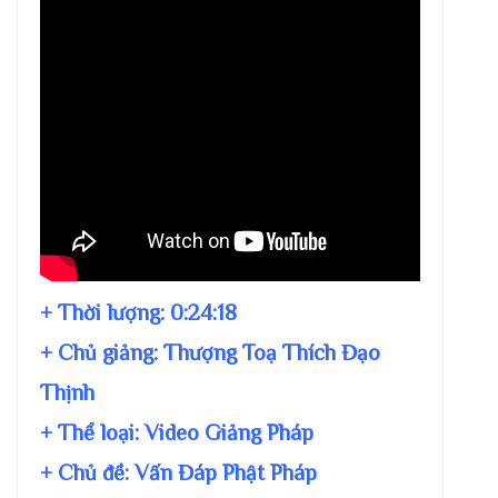
+ Thời lượng:
0:24:18
+ Chủ giảng:
Thượng Toạ Thích Đạo
Thịnh
+ Thể loại: Video Giảng Pháp
+ Chủ đề:
Vấn Đáp Phật Pháp