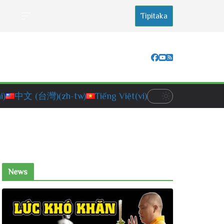
Tipitaka
i)
中文 (台灣)
(zh-tw)
Tiếng Việt
(vi)
News