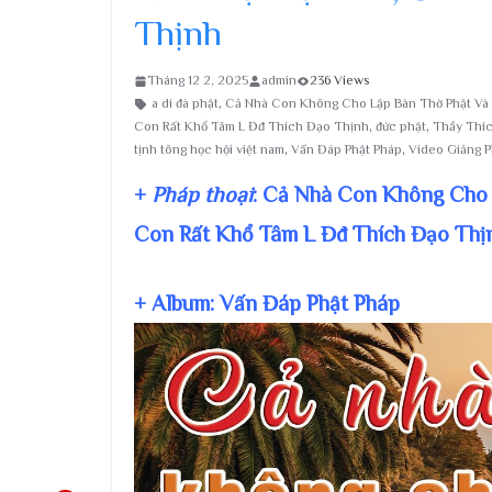
Thịnh
Tháng 12 2, 2025
admin
236 Views
a di đà phật
,
Cả Nhà Con Không Cho Lập Bàn Thờ Phật Và 
Con Rất Khổ Tâm L Đđ Thích Đạo Thịnh
,
đức phật
,
Thầy Thí
tịnh tông học hội việt nam
,
Vấn Đáp Phật Pháp
,
Video Giảng 
+
Pháp thoại
: Cả Nhà Con Không Cho 
Con Rất Khổ Tâm L Đđ Thích Đạo Thị
+ Album: Vấn Đáp Phật Pháp