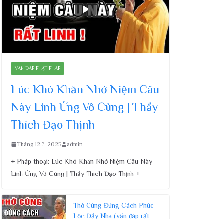
VẤN ĐÁP PHẬT PHÁP
Lúc Khó Khăn Nhớ Niệm Câu
Này Linh Ứng Vô Cùng | Thầy
Thích Đạo Thịnh
Tháng 12 3, 2025
admin
+ Pháp thoại: Lúc Khó Khăn Nhớ Niệm Câu Này
Linh Ứng Vô Cùng | Thầy Thích Đạo Thịnh +
Thờ Cúng Đúng Cách Phúc
Lộc Đầy Nhà (vấn đáp rất