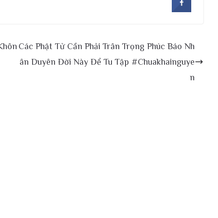
 Khôn
Các Phật Tử Cần Phải Trân Trọng Phúc Báo Nh
ân Duyên Đời Này Để Tu Tập #Chuakhainguye
n