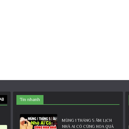
All
Tin nhanh
MÙNG 1 THÁNG 5 ÂM LỊCH
NHÀ AI CÓ CÚNG HOA QUẢ