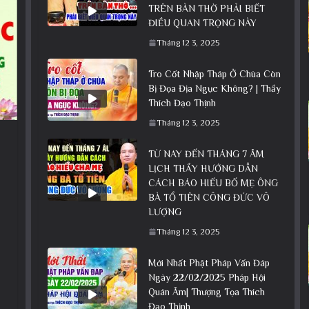
TRÊN BÀN THỜ PHẢI BIẾT
ĐIỀU QUAN TRỌNG NÀY
Tháng 12 3, 2025
Tro Cốt Nhập Tháp Ở Chùa Còn
Bị Đọa Địa Ngục Không? | Thầy
Thích Đạo Thịnh
Tháng 12 3, 2025
TỪ NAY ĐẾN THÁNG 7 ÂM
LỊCH THẦY HƯỚNG DẪN
CÁCH BÁO HIẾU BỐ MẸ ÔNG
BÀ TỔ TIÊN CÔNG ĐỨC VÔ
LƯỢNG
Tháng 12 3, 2025
Mới Nhất Phật Pháp Vấn Đáp
Ngày 22/02/2025 Pháp Hội
Quán Âm| Thượng Tọa Thích
Đạo Thịnh