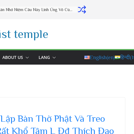
Thờ Cúng Đúng Cách Phúc Lộc Đầy Nhà (vấn đáp rất hay) – Thầy Thích Đạo Thịnh
st temple
ABOUT US
LANG
English
(en)
हिन्दी
(h
Lập Bàn Thờ Phật Và Treo
Rất Khổ Tâm L Đđ Thích Đạo