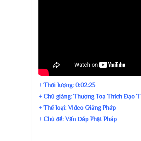
+ Thời lượng:
0:02:25
+ Chủ giảng:
Thượng Toạ Thích Đạo T
+ Thể loại: Video Giảng Pháp
+ Chủ đề:
Vấn Đáp Phật Pháp