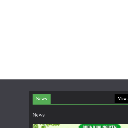
News
View 
News