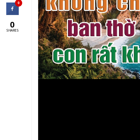
0
0
SHARES