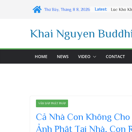
Skip
Latest:
Thứ Bảy, Tháng 8 8, 2026
to
content
Khai Nguyen Buddhi
HOME
NEWS
VIDEO
CONTACT
VẤN ĐÁP PHẬT PHÁP
Cả Nhà Con Không Cho 
Ảnh Phật Tại Nhà, Con 