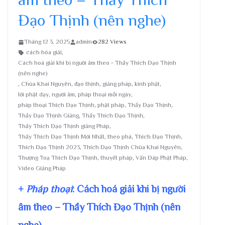
Đạo Thịnh (nên nghe)
Tháng 12 3, 2025
admin
282 Views
cách hóa giải
,
Cách hoá giải khi bị người âm theo - Thầy Thích Đạo Thịnh
(nên nghe)
,
Chùa Khai Nguyên
,
đạo thịnh
,
giảng pháp
,
kinh phật
,
lời phật dạy
,
người âm
,
pháp thoại mỗi ngày
,
pháp thoại Thích Đạo Thịnh
,
phật pháp
,
Thầy Đạo Thịnh
,
Thầy Đạo Thịnh Giảng
,
Thầy Thích Đạo Thịnh
,
Thầy Thích Đạo Thịnh giảng Pháp
,
Thầy Thích Đạo Thịnh Mới Nhất
,
theo phá
,
Thích Đạo Thịnh
,
Thích Đạo Thịnh 2023
,
Thích Đạo Thịnh Chùa Khai Nguyên
,
Thượng Toạ Thích Đạo Thịnh
,
thuyết pháp
,
Vấn Đáp Phật Pháp
,
Video Giảng Pháp
+
Pháp thoại
: Cách hoá giải khi bị người
âm theo – Thầy Thích Đạo Thịnh (nên