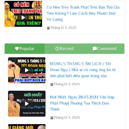
Có Nên Treo Tranh Phật Trên Bàn Thờ Gia
Tiên Không? Làm Cách Này Phước Đức
Vô Lượng
Tháng 12 3, 2025
Popular
Recent
Comment
MÙNG 5 THÁNG 5 ÂM LỊCH ( Tết
Đoan Ngọ ) Nhà ai có cúng ông bà tổ
tiên phải biết điều quan trọng này
Tháng 12 3, 2025
Mới Nhất. Ngày 28.03.2024 Vấn Đáp
Phật Pháp| Thượng Tọa Thích Đạo
Thịnh
Tháng 12 3, 2025