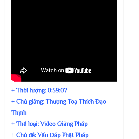
+ Thời lượng:
0:59:07
+ Chủ giảng:
Thượng Toạ Thích Đạo
Thịnh
+ Thể loại: Video Giảng Pháp
+ Chủ đề:
Vấn Đáp Phật Pháp