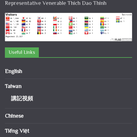
Representative Venerable Thich Dao Thinh
Useful Links
English
Taiwan
講記視頻
Chinese
Tiếng Việt