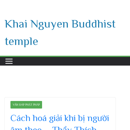
Skip
to
Khai Nguyen Buddhist
content
temple
VẤN ĐÁP PHẬT PHÁP
Cách hoá giải khi bị người
âm theo – Thầy Thích