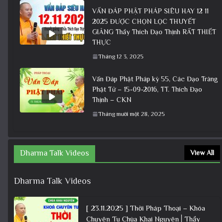
VẤN ĐÁP PHẬT PHÁP SIÊU HAY 12 11
2025 ĐƯỢC CHỌN LỌC THUYẾT
GIẢNG Thầy Thích Đạo Thịnh RẤT THIẾT
THỰC
Tháng 12 3, 2025
Vấn Đáp Phật Pháp kỳ 55, Các Đạo Tràng
Phật Tử – 15-09-2016, TT. Thích Đạo
Thịnh – CKN
Tháng mười một 28, 2025
Dharma Talk Videos
View All
Dharma Talk Videos
[ 23.11.2025 ] Thời Pháp Thoại – Khóa
Chuyên Tu Chùa Khai Nguyên│Thầy