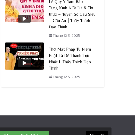
Lễ Quy Y Tam Bảo –
Tụng Kinh A Di Đà & Thí
thực – Tuyên Sớ Cầu Siêu
– Cầu An │Thầy Thích
Đạo Thịnh
Tháng 12 3, 2025
Thời Mạt Pháp Tu Niệm
Phật Là Dễ Thành Tựu
Nhất L Thầy Thích Đạo
Thịnh
Tháng 12 3, 2025