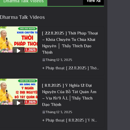
Dharma Talk Videos
View All
Dharma Talk Videos
[ 22.11.2025 ] Thời Pháp Thoại
– Khóa Chuyên Tu Chùa Khai
Nguyên │ Thầy Thích Đạo
Thịnh
Tháng 12 3, 2025
+ Pháp thoại: [ 22.11.2025 ] Thời Pháp Thoại – Khóa Chuyên Tu Chùa Khai Nguyên │ Thầy Thích Đạo
[ 8.11.2025 ] Ý Nghĩa 12 Đại
Nguyện Của Bồ Tát Quán Âm
– Vía 19/9 Â.L│Thầy Thích
Đạo Thịnh
Tháng 12 3, 2025
+ Pháp thoại: [ 8.11.2025 ] Ý Nghĩa 12 Đại Nguyện Của Bồ Tát Quán Âm – Vía 19/9 Â.L│Thầy