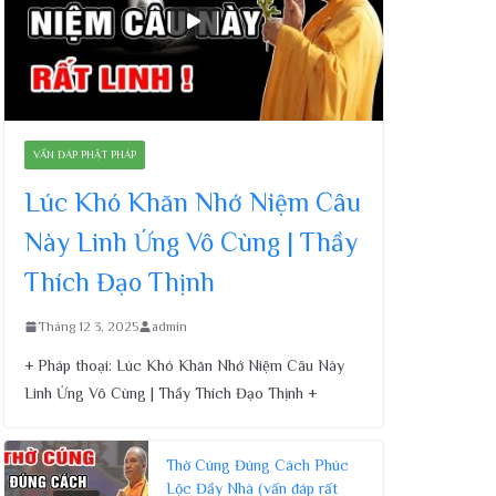
VẤN ĐÁP PHẬT PHÁP
Lúc Khó Khăn Nhớ Niệm Câu
Này Linh Ứng Vô Cùng | Thầy
Thích Đạo Thịnh
Tháng 12 3, 2025
admin
+ Pháp thoại: Lúc Khó Khăn Nhớ Niệm Câu Này
Linh Ứng Vô Cùng | Thầy Thích Đạo Thịnh +
Thờ Cúng Đúng Cách Phúc
Lộc Đầy Nhà (vấn đáp rất