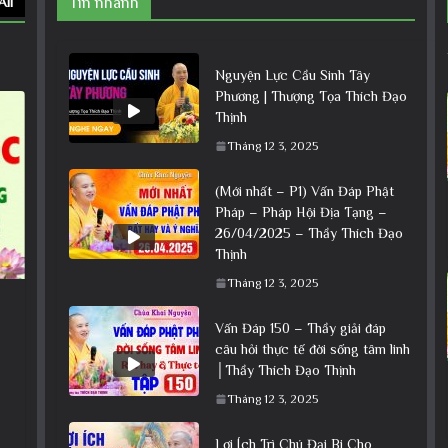
All
Tin nhanh
Nguyện Lực Cầu Sinh Tây
Phương | Thượng Tọa Thích Đạo
Thịnh
Tháng 12 3, 2025
(Mới nhất – P1) Vấn Đáp Phật
Pháp – Pháp Hội Địa Tạng –
26/04/2025 – Thầy Thích Đạo
Thịnh
Tháng 12 3, 2025
Vấn Đáp 150 – Thầy giải đáp
câu hỏi thực tế đời sống tâm linh
│Thầy Thích Đạo Thịnh
Tháng 12 3, 2025
Lợi Ích Trì Chú Đại Bi Cho