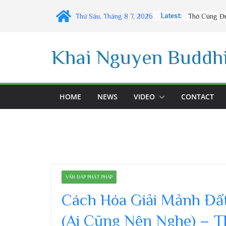
Skip
Latest:
Thứ Sáu, Tháng 8 7, 2026
to
content
Khai Nguyen Buddhi
HOME
NEWS
VIDEO
CONTACT
VẤN ĐÁP PHẬT PHÁP
Cách Hóa Giải Mảnh Đấ
(Ai Cũng Nên Nghe) – T