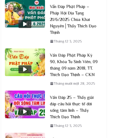
Vấn Đáp Phật Pháp –
Pháp Hội Địa Tạng
21/6/2025 Chùa Khai
Nguyên│Thầy Thích Đạo
Lịch 2024 Có Ảnh Phật, Bồ Tát Thì
V
Thịnh
Cuối Năm Nên Làm Thế Nào? |
t
Tháng 12 3, 2025
Thượng Tọa Thích Đạo Thịnh
Đ
Vấn Đáp Phật Pháp Kỳ
Tháng 12 2, 2025
90, Khóa Tu Sinh Viên, 09
tháng 09 năm 2018, TT.
Thích Đạo Thịnh – CKN
Tháng mười một 28, 2025
Vấn Đáp 25 – Thầy giải
đáp câu hỏi thực tế đời
sống tâm linh – Thầy
Thích Đạo Thịnh
Tháng 12 3, 2025