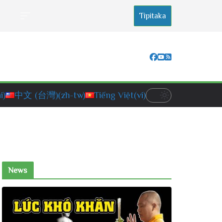
Tipitaka
i)
中文 (台灣)
(zh-tw)
Tiếng Việt
(vi)
News