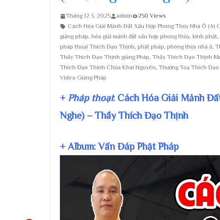
Tháng 12 3, 2025
admin
250 Views
Cách Hóa Giải Mảnh Đất Xấu Hợp Phong Thủy Nhà Ở (Ai 
giảng pháp
,
hóa giải mảnh đất xấu hợp phong thủy
,
kinh phật
,
pháp thoại Thích Đạo Thịnh
,
phật pháp
,
phong thủy nhà ở
,
T
Thầy Thích Đạo Thịnh giảng Pháp
,
Thầy Thích Đạo Thịnh Mớ
Thích Đạo Thịnh Chùa Khai Nguyên
,
Thượng Toạ Thích Đạo
Video Giảng Pháp
+
Pháp thoại
: Cách Hóa Giải Mảnh Đấ
Nghe) – Thầy Thích Đạo Thịnh
+ Album: Vấn Đáp Phật Pháp