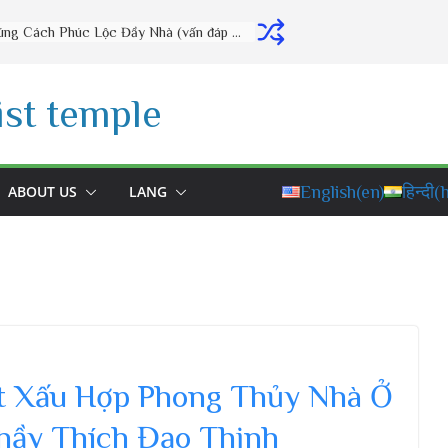
Thờ Cúng Đúng Cách Phúc Lộc Đầy Nhà (vấn đáp rất hay) – Thầy Thích Đạo Thịnh
st temple
ABOUT US
LANG
English
(en)
हिन्दी
(h
t Xấu Hợp Phong Thủy Nhà Ở
hầy Thích Đạo Thịnh