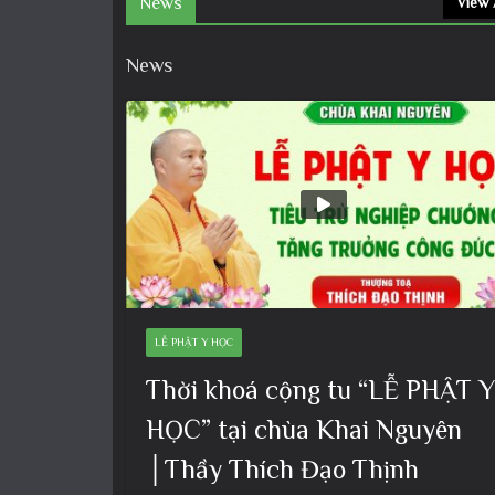
News
View 
News
LỄ PHẬT Y HỌC
Thời khoá cộng tu “LỄ PHẬT Y
HỌC” tại chùa Khai Nguyên
│Thầy Thích Đạo Thịnh