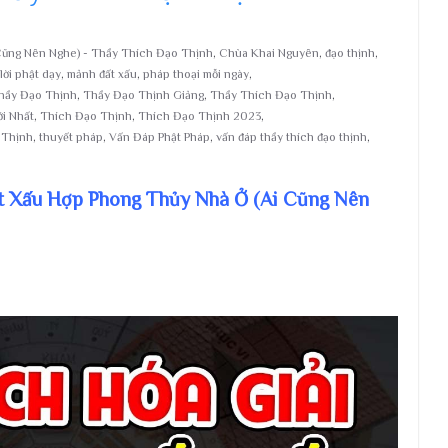
Cũng Nên Nghe) - Thầy Thích Đạo Thịnh
,
Chùa Khai Nguyên
,
đạo thịnh
,
lời phật dạy
,
mảnh đất xấu
,
pháp thoại mỗi ngày
,
hầy Đạo Thịnh
,
Thầy Đạo Thịnh Giảng
,
Thầy Thích Đạo Thịnh
,
i Nhất
,
Thích Đạo Thịnh
,
Thích Đạo Thịnh 2023
,
 Thịnh
,
thuyết pháp
,
Vấn Đáp Phật Pháp
,
vấn đáp thầy thích đạo thịnh
,
t Xấu Hợp Phong Thủy Nhà Ở (Ai Cũng Nên