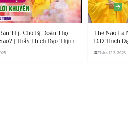
họ
Thế Nào Là Nghiệp Và Nhân Quả L
hịnh
Đ.Đ Thích Đạo Thịnh
Tháng 12 3, 2025