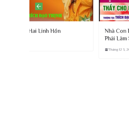
n
Nhà Con Bán Thịt Chó Bị Đoản T
Phải Làm Sao? | Thầy Thích Đạo T
Tháng 12 3, 2025