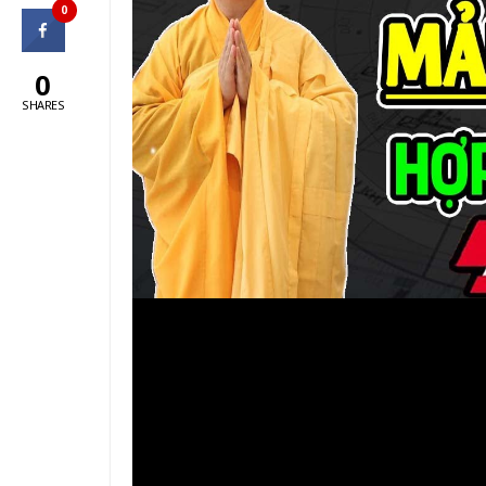
0
0
SHARES