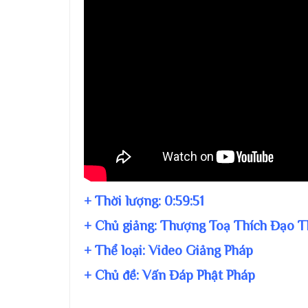
+ Thời lượng:
0:59:51
+ Chủ giảng:
Thượng Toạ Thích Đạo T
+ Thể loại: Video Giảng Pháp
+ Chủ đề:
Vấn Đáp Phật Pháp