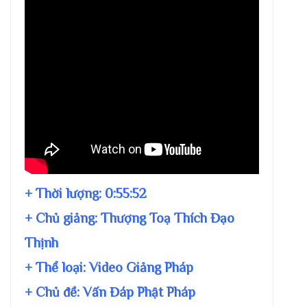
+ Thời lượng:
0:55:52
+ Chủ giảng:
Thượng Toạ Thích Đạo
Thịnh
+ Thể loại: Video Giảng Pháp
+ Chủ đề:
Vấn Đáp Phật Pháp