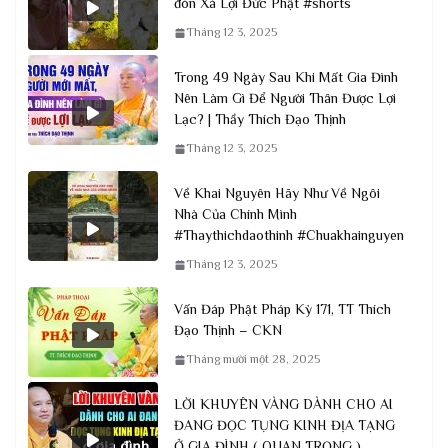
đón Xá Lợi Đức Phật #shorts
Tháng 12 3, 2025
Trong 49 Ngày Sau Khi Mất Gia Đình
Nên Làm Gì Để Người Thân Được Lợi
Lạc? | Thầy Thích Đạo Thịnh
Tháng 12 3, 2025
Về Khai Nguyên Hãy Như Về Ngôi
Nhà Của Chính Mình
#Thaythichdaothinh #Chuakhainguyen
Tháng 12 3, 2025
Vấn Đáp Phật Pháp Kỳ 171, TT Thích
Đạo Thịnh – CKN
Tháng mười một 28, 2025
LỜI KHUYÊN VÀNG DÀNH CHO AI
ĐANG ĐỌC TỤNG KINH ĐỊA TẠNG
Ở GIA ĐÌNH ( QUAN TRỌNG )