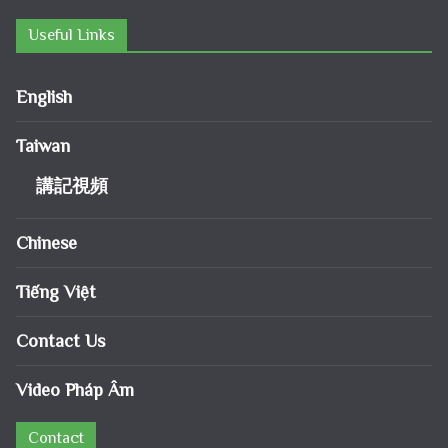
Useful Links
English
Taiwan
講記視頻
Chinese
Tiếng Việt
Contact Us
Video Pháp Âm
Contact