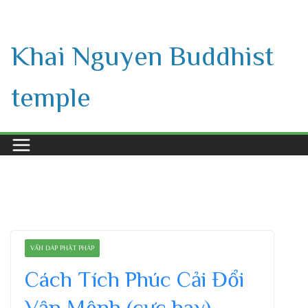
Skip
to
Khai Nguyen Buddhist
content
temple
VẤN ĐÁP PHẬT PHÁP
Cách Tích Phúc Cải Đổi
Vận Mệnh (cực hay) –