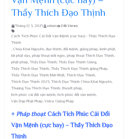
Thầy Thích Đạo Thịnh
Tháng 12 3, 2025
admin
246 Views
Cách Tích Phúc Cải Đổi Vận Mệnh (cực hay) - Thầy Thích Đạo
Thịnh
,
Chùa Khai Nguyên
,
đạo thịnh
,
đổi mệnh
,
giảng pháp
,
kinh phật
,
lời phật dạy
,
pháp thoại mỗi ngày
,
pháp thoại Thích Đạo Thịnh
,
phật pháp
,
Thầy Đạo Thịnh
,
Thầy Đạo Thịnh Giảng
,
Thầy Thích Đạo Thịnh
,
Thầy Thích Đạo Thịnh giảng Pháp
,
Thầy Thích Đạo Thịnh Mới Nhất
,
Thích Đạo Thịnh
,
Thích Đạo Thịnh 2023
,
Thích Đạo Thịnh Chùa Khai Nguyên
,
Thượng Toạ Thích Đạo Thịnh
,
thuyết pháp
,
tích phúc cải đổi vận mệnh
,
tích phúc đổi vận mệnh
,
Vấn Đáp Phật Pháp
,
Video Giảng Pháp
+
Pháp thoại
: Cách Tích Phúc Cải Đổi
Vận Mệnh (cực hay) – Thầy Thích Đạo
Thịnh