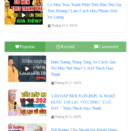
Có Nên Treo Tranh Phật Trên Bàn Thờ Gia
Tiên Không? Làm Cách Này Phước Đức
Vô Lượng
Tháng 12 3, 2025
Popular
Recent
Comment
Hiện Tượng Trùng Tang Và Cách Giải
Trừ Như Thế Nào? L Đ.Đ Thích Đạo
Thịnh
Tháng 12 2, 2025
VẤN ĐÁP MỚI 15.09.2025 AI NGHE
ĐƯỢC LỢI LẠC VÔ CÙNG ” CỰC
HAY ” Thầy Thích Đạo Thịnh
Tháng 12 3, 2025
Hồi Hướng Cho Người Đã Khuất Đúng