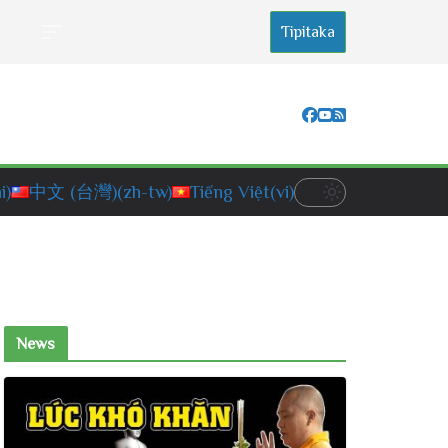
Tipitaka
i)
中文 (台灣)
(zh-tw)
Tiếng Việt
(vi)
News