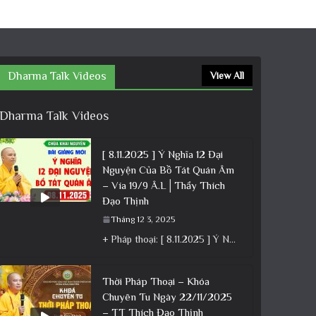
Dharma Talk Videos
View All
Dharma Talk Videos
[ 8.11.2025 ] Ý Nghĩa 12 Đại
Nguyện Của Bồ Tát Quán Âm
– Vía 19/9 Â.L│Thầy Thích
Đạo Thịnh
Tháng 12 3, 2025
+ Pháp thoại: [ 8.11.2025 ] Ý Nghĩa 12 Đại Nguyện Của Bồ Tát Quán Âm – Vía 19/9 Â.L│Thầy
Thời Pháp Thoại – Khóa
Chuyên Tu Ngày 22/11/2025
– TT Thích Đạo Thịnh