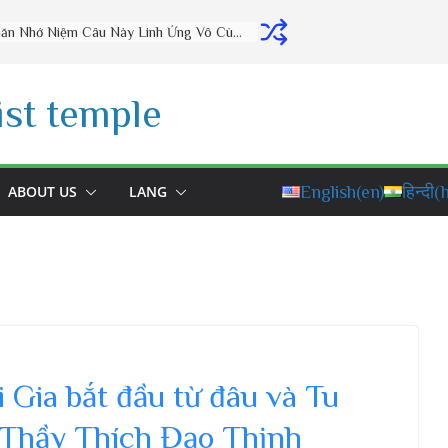
Thờ Cúng Đúng Cách Phúc Lộc Đầy Nhà (vấn đáp rất hay) – Thầy Thích Đạo Thịnh
st temple
ABOUT US
LANG
English
(en)
हिन्दी
(h
 Gia bắt đầu từ đâu và Tu
| Thầy Thích Đạo Thịnh