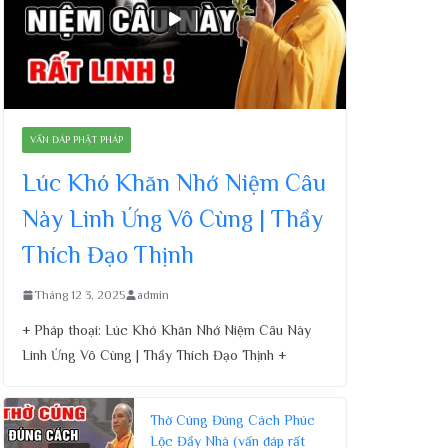
VẤN ĐÁP PHẬT PHÁP
Lúc Khó Khăn Nhớ Niệm Câu
Này Linh Ứng Vô Cùng | Thầy
Thích Đạo Thịnh
Tháng 12 3, 2025
admin
+ Pháp thoại: Lúc Khó Khăn Nhớ Niệm Câu Này
Linh Ứng Vô Cùng | Thầy Thích Đạo Thịnh +
Thờ Cúng Đúng Cách Phúc
Lộc Đầy Nhà (vấn đáp rất