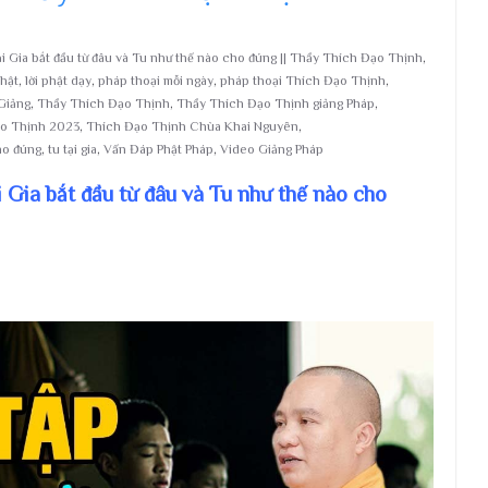
i Gia bắt đầu từ đâu và Tu như thế nào cho đúng || Thầy Thích Đạo Thịnh
,
phật
,
lời phật dạy
,
pháp thoại mỗi ngày
,
pháp thoại Thích Đạo Thịnh
,
Giảng
,
Thầy Thích Đạo Thịnh
,
Thầy Thích Đạo Thịnh giảng Pháp
,
o Thịnh 2023
,
Thích Đạo Thịnh Chùa Khai Nguyên
,
ho đúng
,
tu tại gia
,
Vấn Đáp Phật Pháp
,
Video Giảng Pháp
i Gia bắt đầu từ đâu và Tu như thế nào cho