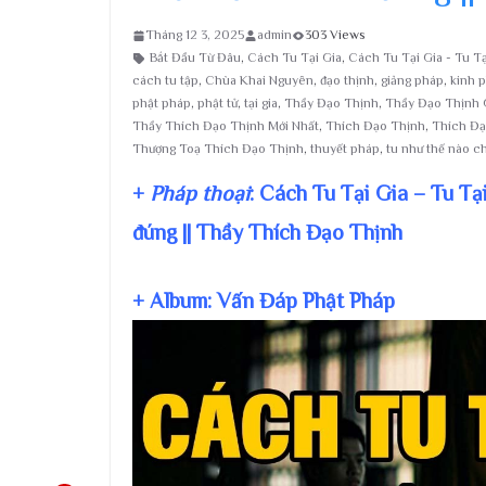
Tháng 12 3, 2025
admin
303 Views
Bắt Đầu Từ Đâu
,
Cách Tu Tại Gia
,
Cách Tu Tại Gia - Tu Tạ
cách tu tập
,
Chùa Khai Nguyên
,
đạo thịnh
,
giảng pháp
,
kinh 
phật pháp
,
phật tử
,
tại gia
,
Thầy Đạo Thịnh
,
Thầy Đạo Thịnh 
Thầy Thích Đạo Thịnh Mới Nhất
,
Thích Đạo Thịnh
,
Thích Đạ
Thượng Toạ Thích Đạo Thịnh
,
thuyết pháp
,
tu như thế nào c
+
Pháp thoại
: Cách Tu Tại Gia – Tu Tạ
đúng || Thầy Thích Đạo Thịnh
+ Album: Vấn Đáp Phật Pháp