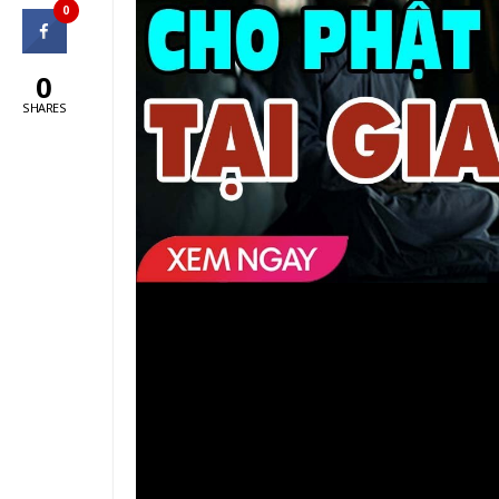
0
0
SHARES