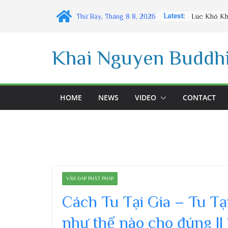
Skip
Latest:
Thứ Bảy, Tháng 8 8, 2026
to
content
Khai Nguyen Buddhi
HOME
NEWS
VIDEO
CONTACT
VẤN ĐÁP PHẬT PHÁP
Cách Tu Tại Gia – Tu Tại
như thế nào cho đúng |