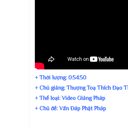
+ Thời lượng:
0:54:50
+ Chủ giảng:
Thượng Toạ Thích Đạo T
+ Thể loại: Video Giảng Pháp
+ Chủ đề:
Vấn Đáp Phật Pháp