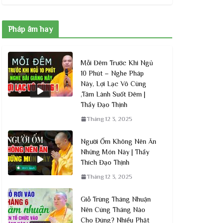
Pháp âm hay
Mỗi Đêm Trước Khi Ngủ
10 Phút – Nghe Pháp
Này, Lợi Lạc Vô Cùng
,Tâm Lành Suốt Đêm |
Thầy Đạo Thịnh
Tháng 12 3, 2025
Người Ốm Không Nên Ăn
Những Món Này | Thầy
Thích Đạo Thịnh
Tháng 12 3, 2025
Giỗ Trùng Tháng Nhuận
Nên Cúng Tháng Nào
Cho Đúng? Nhiều Phật