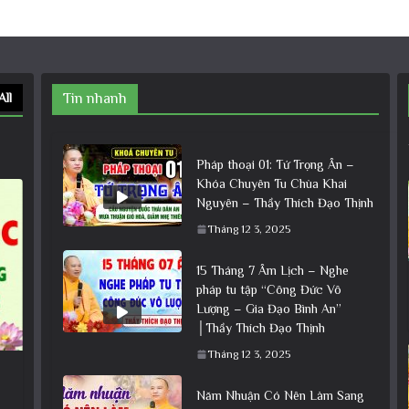
All
Tin nhanh
Pháp thoại 01: Tứ Trọng Ân –
Khóa Chuyên Tu Chùa Khai
Nguyên – Thầy Thích Đạo Thịnh
Tháng 12 3, 2025
15 Tháng 7 Âm Lịch – Nghe
pháp tu tập “Công Đức Vô
Lượng – Gia Đạo Bình An”
│Thầy Thích Đạo Thịnh
Tháng 12 3, 2025
Năm Nhuận Có Nên Làm Sang