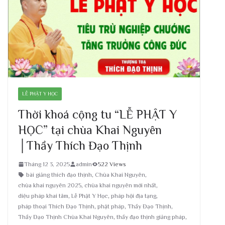
LỄ PHẬT Y HỌC
Thời khoá cộng tu “LỄ PHẬT Y
HỌC” tại chùa Khai Nguyên
│Thầy Thích Đạo Thịnh
Tháng 12 3, 2025
admin
522 Views
bài giảng thích đạo thịnh
,
Chùa Khai Nguyên
,
chùa khai nguyên 2025
,
chùa khai nguyên mới nhất
,
diệu pháp khai tâm
,
Lễ Phật Y Học
,
pháp hội địa tạng
,
pháp thoại Thích Đạo Thịnh
,
phật pháp
,
Thầy Đạo Thịnh
,
Thầy Đạo Thịnh Chùa Khai Nguyên
,
thầy đạo thịnh giảng pháp
,