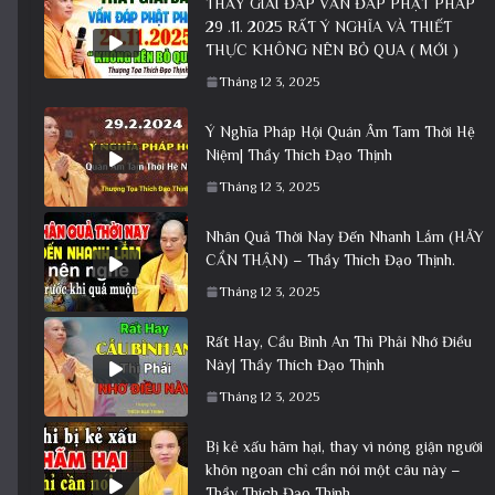
THẦY GIẢI ĐÁP VẤN ĐÁP PHẬT PHÁP
29 .11. 2025 RẤT Ý NGHĨA VÀ THIẾT
THỰC KHÔNG NÊN BỎ QUA ( MỚI )
Tháng 12 3, 2025
Ý Nghĩa Pháp Hội Quán Âm Tam Thời Hệ
Niệm| Thầy Thích Đạo Thịnh
Tháng 12 3, 2025
Nhân Quả Thời Nay Đến Nhanh Lắm (HÃY
CẨN THẬN) – Thầy Thích Đạo Thịnh.
Tháng 12 3, 2025
Rất Hay, Cầu Bình An Thì Phải Nhớ Điều
Này| Thầy Thích Đạo Thịnh
Tháng 12 3, 2025
Bị kẻ xấu hãm hại, thay vì nóng giận người
khôn ngoan chỉ cần nói một câu này –
Thầy Thích Đạo Thịnh