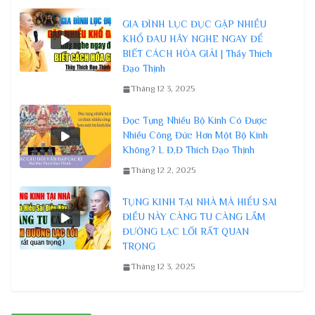
GIA ĐÌNH LỤC ĐỤC GẶP NHIỀU
KHỔ ĐAU HÃY NGHE NGAY ĐỂ
BIẾT CÁCH HÓA GIẢI | Thầy Thích
Đạo Thịnh
Tháng 12 3, 2025
Đọc Tụng Nhiều Bộ Kinh Có Được
Nhiều Công Đức Hơn Một Bộ Kinh
Không? L Đ,Đ Thích Đạo Thịnh
Tháng 12 2, 2025
TỤNG KINH TẠI NHÀ MÀ HIỂU SAI
ĐIỀU NÀY CÀNG TU CÀNG LẦM
ĐƯỜNG LẠC LỐI RẤT QUAN
TRỌNG
Tháng 12 3, 2025