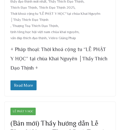
thầy đạo thịnh mới nhất
,
Thầy Thích Đạo Thịnh
,
Thích Đạo Thịnh
,
Thích Đạo Thịnh 2025
,
Thời khoá cộng tu "LỄ PHẬT Y HỌC" tại chùa Khai Nguyên
│Thầy Thích Đạo Thịnh
,
Thượng Toạ Thích Đạo Thịnh
,
tịnh tông học hội việt nam chùa khai nguyên
,
vấn đáp thích đạo thịnh
,
Video Giảng Pháp
+ Pháp thoại: Thời khoá cộng tu “LỄ PHẬT
Y HỌC” tại chùa Khai Nguyên │Thầy Thích
Đạo Thịnh +
Read More
LỄ PHẬT Y HỌC
(Bản mới) Thầy hướng dẫn Lễ