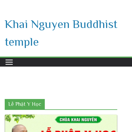
Skip
to
Khai Nguyen Buddhist
content
temple
Lễ Phật Y Học