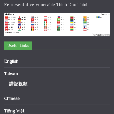
Representative Venerable Thich Dao Thinh
Useful Links
English
Taiwan
講記視頻
Chinese
Tiếng Việt