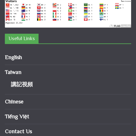
Useful Links
English
Taiwan
講記視頻
Chinese
Tiếng Việt
Contact Us