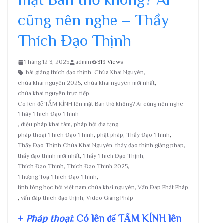
cũng nên nghe – Thầy
Thích Đạo Thịnh
Tháng 12 3, 2025
admin
319 Views
bài giảng thích đạo thịnh
,
Chùa Khai Nguyên
,
chùa khai nguyên 2025
,
chùa khai nguyên mới nhất
,
chùa khai nguyên trực tiếp
,
Có lên để TẤM KÍNH lên mặt Ban thờ không? Ai cũng nên nghe -
Thầy Thích Đạo Thịnh
,
diệu pháp khai tâm
,
pháp hội địa tạng
,
pháp thoại Thích Đạo Thịnh
,
phật pháp
,
Thầy Đạo Thịnh
,
Thầy Đạo Thịnh Chùa Khai Nguyên
,
thầy đạo thịnh giảng pháp
,
thầy đạo thịnh mới nhất
,
Thầy Thích Đạo Thịnh
,
Thích Đạo Thịnh
,
Thích Đạo Thịnh 2025
,
Thượng Toạ Thích Đạo Thịnh
,
tịnh tông học hội việt nam chùa khai nguyên
,
Vấn Đáp Phật Pháp
,
vấn đáp thích đạo thịnh
,
Video Giảng Pháp
+
Pháp thoại
: Có lên để TẤM KÍNH lên