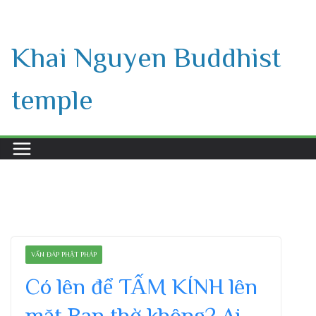
Skip
to
Khai Nguyen Buddhist
content
temple
VẤN ĐÁP PHẬT PHÁP
Có lên để TẤM KÍNH lên
mặt Ban thờ không? Ai