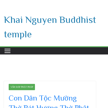
Skip
to
Khai Nguyen Buddhist
content
temple
VẤN ĐÁP PHẬT PHÁP
Con Dân Tộc Mường
Thờ Bát Hương Thờ Phật