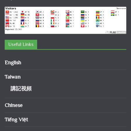
Useful Links
English
Taiwan
講記視頻
Chinese
Tiếng Việt