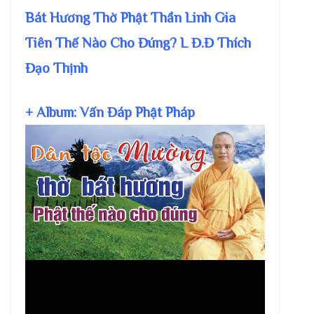
Bát Hương Thờ Phật Thần Linh Gia
Tiên Thế Nào Cho Đúng? L Đ.Đ Thích
Đạo Thịnh
+ Album: Vấn Đáp Phật Pháp