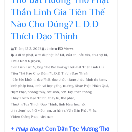
Thần Linh Gia Tiên Thế
Nào Cho Đúng? L Đ.Đ
Thích Đạo Thịnh
Tháng 12 2, 2025
admin
130 Views
a di đà phật
,
a mi đà phật
,
bồ tát
,
cầu an
,
cầu xin
,
chú đại bi
,
Chùa Khai Nguyên
,
Con Dân Tộc Mường Thờ Bát Hương Thờ Phật Thần Linh Gia
Tiên Thế Nào Cho Đúng? L Đ.Đ Thích Đạo Thịnh
,
dân tộc Mường
,
đạo Phật
,
đức phật
,
giảng pháp
,
kinh địa tạng
,
kinh pháp hoa
,
kinh vô lượng thọ
,
mường
,
Nhạc Phật
,
Nhân Quả
,
Niệm Phật
,
phong thủy
,
sát sinh
,
Sơn Tây
,
thần thông
,
Thầy Thích Đạo Thịnh
,
thầy tu
,
thờ phật
,
Thượng Toạ Thích Đạo Thịnh
,
tịnh tông học hội
,
tịnh tông học hội việt nam
,
tu hành
,
Vấn Đáp Phật Pháp
,
Video Giảng Pháp
,
việt nam
+
Pháp thoại
: Con Dân Tộc Mường Thờ