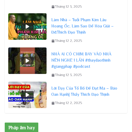
Tháng 12 3, 2025
Làm Nhà – Tuổi Phạm Kim Lâu
Hoang Ốc, Làm Sao Để Hóa Giải –
Đđ.Thích Đạo Thịnh
Tháng 12 2, 2025
NHÀ AI CÓ CHIM BAY VÀO NHÀ
NÊN NGHE 1 LẦN #thaydaothinh
#giangphap #podcast
Tháng 12 3, 2025
Lời Dạy Của Tổ Bồ Đề Đạt Ma – Báo
Oan Hạnh| Thầy Thích Đạo Thịnh
Tháng 12 2, 2025
Pháp âm hay