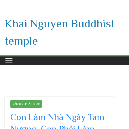
Skip
to
Khai Nguyen Buddhist
content
temple
VẤN ĐÁP PHẬT PHÁP
Con Làm Nhà Ngày Tam
Nương, Con Phải Làm