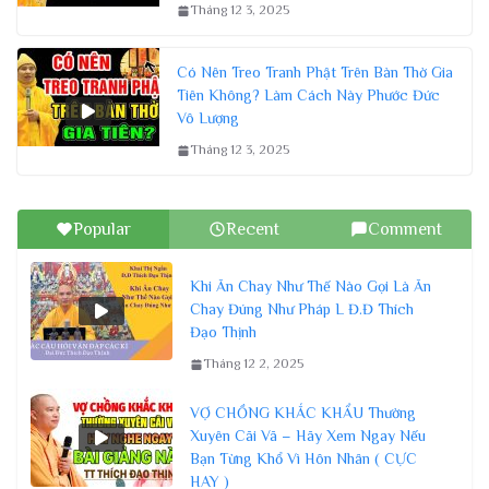
Tháng 12 3, 2025
Có Nên Treo Tranh Phật Trên Bàn Thờ Gia
Tiên Không? Làm Cách Này Phước Đức
Vô Lượng
Tháng 12 3, 2025
Popular
Recent
Comment
Khi Ăn Chay Như Thế Nào Gọi Là Ăn
Chay Đúng Như Pháp L Đ.Đ Thích
Đạo Thịnh
Tháng 12 2, 2025
VỢ CHỒNG KHẮC KHẨU Thường
Xuyên Cãi Vã – Hãy Xem Ngay Nếu
Bạn Từng Khổ Vì Hôn Nhân ( CỰC
HAY )