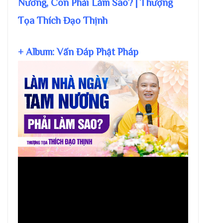
Nương, Con Phải Làm Sao? | Thượng
Tọa Thích Đạo Thịnh
+ Album: Vấn Đáp Phật Pháp