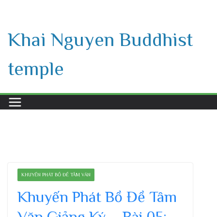
Skip
to
Khai Nguyen Buddhist
content
temple
KHUYẾN PHÁT BỒ ĐỀ TÂM VĂN
Khuyến Phát Bồ Đề Tâm
Văn Giảng Ký – Bài 05: