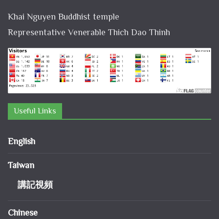
Khai Nguyen Buddhist temple
Representative Venerable Thich Dao Thinh
Useful Links
English
Taiwan
講記視頻
Chinese