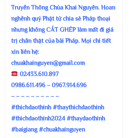
Truyền Thông Chùa Khai Nguyên. Hoan
nghênh quý Phật tử chia sẻ Pháp thoại
nhưng không CẮT GHÉP làm mất đi giá
trị chân thật của bài Pháp. Mọi chi tiết
xin liên hệ:
chuakhainguyen@gmail.com
02433.610.897
0986.611.496 – 0967.914.696
– – – – – – – – – –
#thichdaothinh #thaythichdaothinh
#thichdaothinh2024 #thaydaothinh
#baigiang #chuakhainguyen