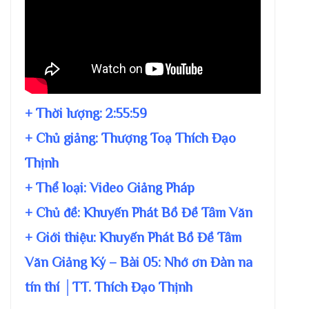
+ Thời lượng:
2:55:59
+ Chủ giảng:
Thượng Toạ Thích Đạo
Thịnh
+ Thể loại: Video Giảng Pháp
+ Chủ đề:
Khuyến Phát Bồ Đề Tâm Văn
+ Giới thiệu: Khuyến Phát Bồ Đề Tâm
Văn Giảng Ký – Bài 05: Nhớ ơn Đàn na
tín thí │TT. Thích Đạo Thịnh