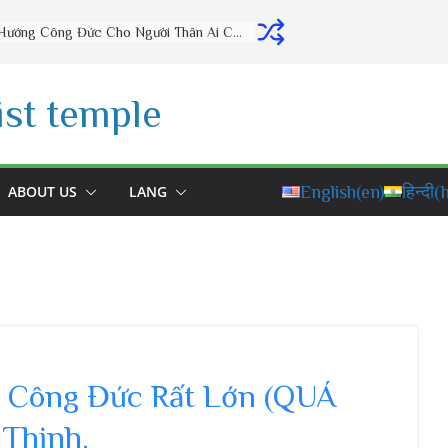
4 Cách Hồi Hướng Công Đức Cho Người Thân Ai Cũng Nên Biết | Thầy Thích Đạo Thịnh
st temple
ABOUT US
LANG
English
(en)
हिन्दी
(h
 Công Đức Rất Lớn (QUÁ
 Thịnh.