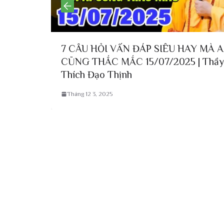
 HỎI VẤN ĐÁP SIÊU HAY MÀ AI
Con Chuyển B
THẮC MẮC 15/07/2025 | Thầy
Bát Hương? |
Đạo Thịnh
Thịnh
 3, 2025
Tháng 12 2, 2025