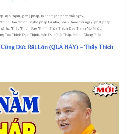
áp
,
đạo thịnh
,
giảng pháp
,
lợi ích nghe pháp mỗi ngày
,
 Thích Đạo Thịnh.
,
nghe pháp tại nhà
,
pháp thoại mỗi ngày
,
phật pháp
,
g pháp
,
Thầy Thích Đạo Thịnh
,
Thầy Thích Đạo Thịnh Mới Nhất
,
ng Toạ Thích Đạo Thịnh
,
Vấn Đáp Phật Pháp
,
Video Giảng Pháp
 Công Đức Rất Lớn (QUÁ HAY) – Thầy Thích