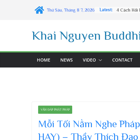
Skip
Latest:
Thứ Sáu, Tháng 8 7, 2026
to
content
Khai Nguyen Buddhi
HOME
NEWS
VIDEO
CONTACT
VẤN ĐÁP PHẬT PHÁP
Mỗi Tối Nằm Nghe Pháp
HAY) – Thầy Thích Đạo