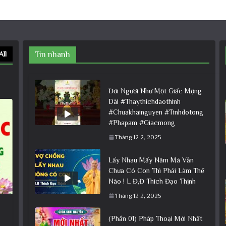
All
Tin nhanh
Đời Người Như Một Giấc Mộng
Dài #Thaythichdaothinh
#Chuakhainguyen #Tinhdotong
#Phapam #Giacmong
Tháng 12 2, 2025
Lấy Nhau Mấy Năm Mà Vẫn
Chưa Có Con Thì Phải Làm Thế
Nào ! L Đ,Đ Thích Đạo Thịnh
Tháng 12 2, 2025
(Phần 01) Pháp Thoại Mới Nhất