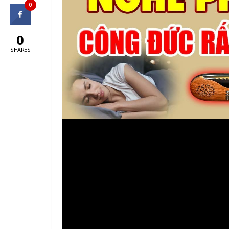
0
0
SHARES