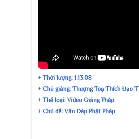
+ Thời lượng:
1:13:08
+ Chủ giảng:
Thượng Toạ Thích Đạo T
+ Thể loại: Video Giảng Pháp
+ Chủ đề:
Vấn Đáp Phật Pháp