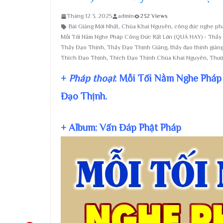
Tháng 12 3, 2025
admin
232 Views
Bài Giảng Mới Nhất
,
Chùa Khai Nguyên
,
công đức nghe ph
Mỗi Tối Nằm Nghe Pháp Công Đức Rất Lớn (QUÁ HAY) - Thầy
Thầy Đạo Thịnh
,
Thầy Đạo Thịnh Giảng
,
thầy đạo thịnh giản
Thích Đạo Thịnh
,
Thích Đạo Thịnh Chùa Khai Nguyên
,
Thượ
+
Pháp thoại
: Mỗi Tối Nằm Nghe Pháp
Đạo Thịnh.
+ Album: Vấn Đáp Phật Pháp