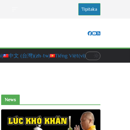
Tipitaka
i)
中文 (台灣)
(zh-tw)
Tiếng Việt
(vi)
News