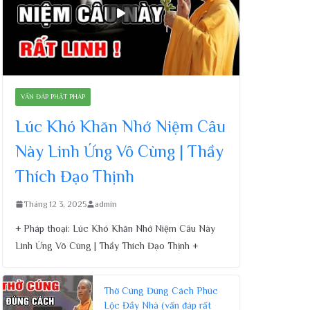
VẤN ĐÁP PHẬT PHÁP
Lúc Khó Khăn Nhớ Niệm Câu
Này Linh Ứng Vô Cùng | Thầy
Thích Đạo Thịnh
Tháng 12 3, 2025
admin
+ Pháp thoại: Lúc Khó Khăn Nhớ Niệm Câu Này
Linh Ứng Vô Cùng | Thầy Thích Đạo Thịnh +
Thờ Cúng Đúng Cách Phúc
Lộc Đầy Nhà (vấn đáp rất