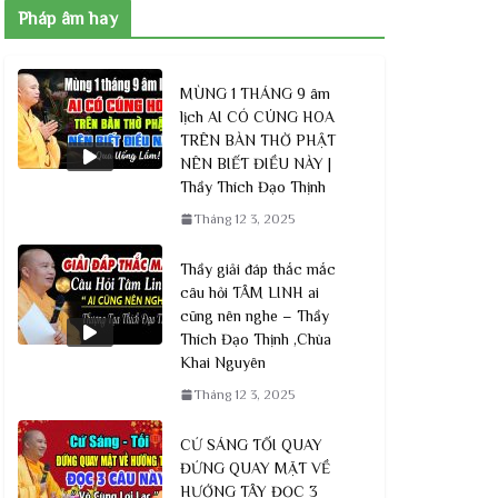
Pháp âm hay
MÙNG 1 THÁNG 9 âm
iện Sẽ Được Chư
Những Đoạn Vấn Đáp Phật
lịch AI CÓ CÚNG HOA
? | Thượng Tọa
Nhất Trong Kỳ 14 Câu Chu
TRÊN BÀN THỜ PHẬT
Tại Vãng Sinh.
NÊN BIẾT ĐIỀU NÀY |
Thầy Thích Đạo Thịnh
Tháng 12 3, 2025
Tháng 12 3, 2025
Thầy giải đáp thắc mắc
câu hỏi TÂM LINH ai
cũng nên nghe – Thầy
Thích Đạo Thịnh ,Chùa
Khai Nguyên
Tháng 12 3, 2025
CỨ SÁNG TỐI QUAY
ĐỨNG QUAY MẶT VỀ
HƯỚNG TÂY ĐỌC 3