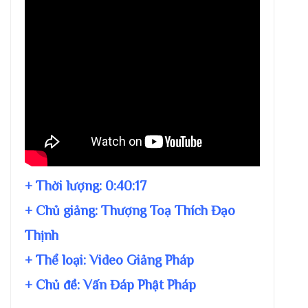
+ Thời lượng:
0:40:17
+ Chủ giảng:
Thượng Toạ Thích Đạo
Thịnh
+ Thể loại: Video Giảng Pháp
+ Chủ đề:
Vấn Đáp Phật Pháp