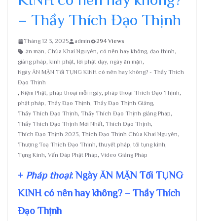
– Thầy Thích Đạo Thịnh
Tháng 12 3, 2025
admin
294 Views
ăn mặn
,
Chùa Khai Nguyên
,
có nên hay không
,
đạo thịnh
,
giảng pháp
,
kinh phật
,
lời phật dạy
,
ngày ăn mặn
,
Ngày ĂN MẶN Tối TỤNG KINH có nên hay không? - Thầy Thích
Đạo Thịnh
,
Niệm Phật
,
pháp thoại mỗi ngày
,
pháp thoại Thích Đạo Thịnh
,
phật pháp
,
Thầy Đạo Thịnh
,
Thầy Đạo Thịnh Giảng
,
Thầy Thích Đạo Thịnh
,
Thầy Thích Đạo Thịnh giảng Pháp
,
Thầy Thích Đạo Thịnh Mới Nhất
,
Thích Đạo Thịnh
,
Thích Đạo Thịnh 2023
,
Thích Đạo Thịnh Chùa Khai Nguyên
,
Thượng Toạ Thích Đạo Thịnh
,
thuyết pháp
,
tối tụng kinh
,
Tụng Kinh
,
Vấn Đáp Phật Pháp
,
Video Giảng Pháp
+
Pháp thoại
: Ngày ĂN MẶN Tối TỤNG
KINH có nên hay không? – Thầy Thích
Đạo Thịnh