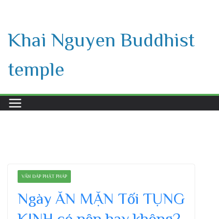
Skip
to
Khai Nguyen Buddhist
content
temple
VẤN ĐÁP PHẬT PHÁP
Ngày ĂN MẶN Tối TỤNG
KINH có nên hay không?