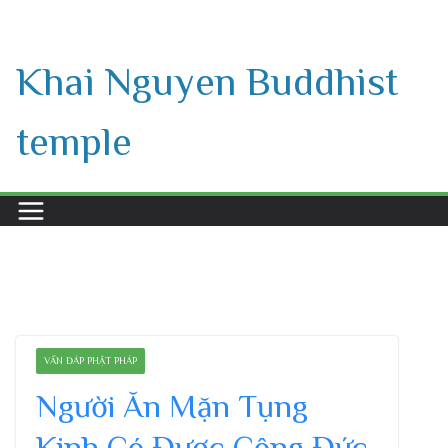
Skip
to
Khai Nguyen Buddhist
content
temple
VẤN ĐÁP PHẬT PHÁP
Người Ăn Mặn Tụng
Kinh Có Được Công Đức