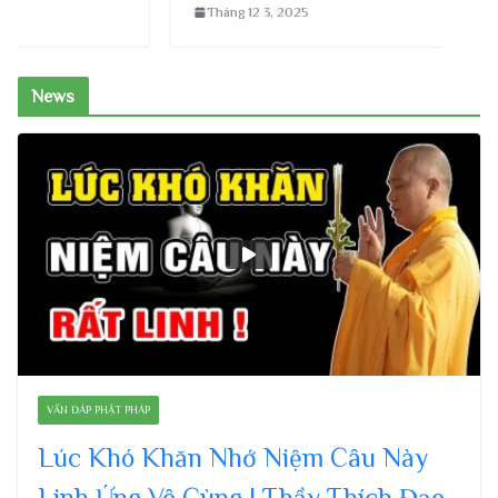
Tháng 12 3, 2025
News
VẤN ĐÁP PHẬT PHÁP
Lúc Khó Khăn Nhớ Niệm Câu Này
Linh Ứng Vô Cùng | Thầy Thích Đạo