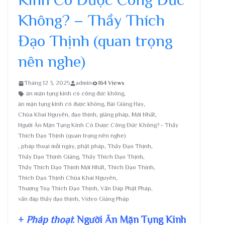
Không? – Thầy Thích
Đạo Thịnh (quan trọng
nên nghe)
Tháng 12 3, 2025
admin
164 Views
ăn mặn tụng kinh có công đức không
,
ăn mặn tụng kinh có được không
,
Bài Giảng Hay
,
Chùa Khai Nguyên
,
đạo thịnh
,
giảng pháp
,
Mới Nhất
,
Người Ăn Mặn Tụng Kinh Có Được Công Đức Không? - Thầy
Thích Đạo Thịnh (quan trọng nên nghe)
,
pháp thoại mỗi ngày
,
phật pháp
,
Thầy Đạo Thịnh
,
Thầy Đạo Thịnh Giảng
,
Thầy Thích Đạo Thịnh
,
Thầy Thích Đạo Thịnh Mới Nhất
,
Thích Đạo Thịnh
,
Thích Đạo Thịnh Chùa Khai Nguyên
,
Thượng Toạ Thích Đạo Thịnh
,
Vấn Đáp Phật Pháp
,
vấn đáp thầy đạo thịnh
,
Video Giảng Pháp
+
Pháp thoại
: Người Ăn Mặn Tụng Kinh