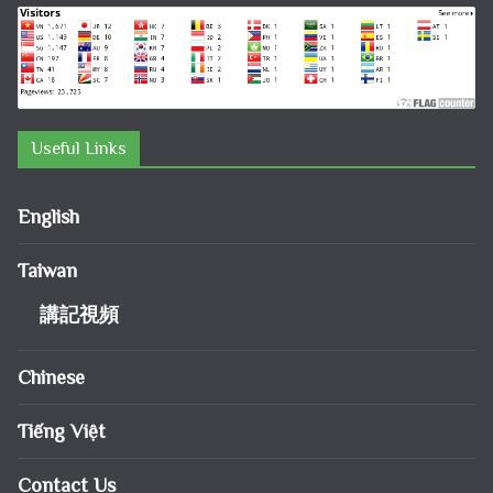
Useful Links
English
Taiwan
講記視頻
Chinese
Tiếng Việt
Contact Us