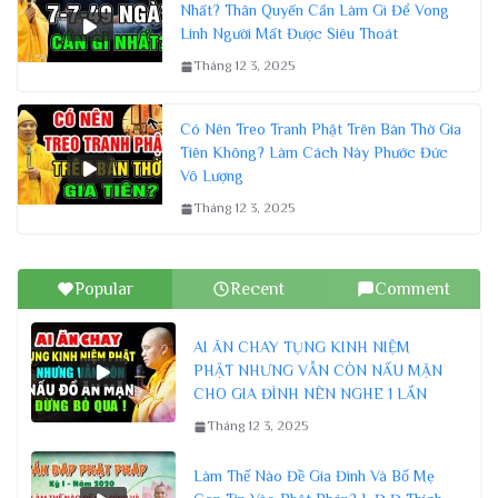
Nhất? Thân Quyến Cần Làm Gì Để Vong
Linh Người Mất Được Siêu Thoát
Tháng 12 3, 2025
Có Nên Treo Tranh Phật Trên Bàn Thờ Gia
Tiên Không? Làm Cách Này Phước Đức
Vô Lượng
Tháng 12 3, 2025
Popular
Recent
Comment
AI ĂN CHAY TỤNG KINH NIỆM
PHẬT NHƯNG VẪN CÒN NẤU MẶN
CHO GIA ĐÌNH NÊN NGHE 1 LẦN
Tháng 12 3, 2025
Làm Thế Nào Đề Gia Đình Và Bố Mẹ