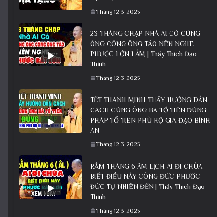
Tháng 12 3, 2025
23 THÁNG CHẠP NHÀ AI CÓ CÚNG
ÔNG CÔNG ÔNG TÁO NÊN NGHE
PHƯỚC LỚN LẮM | Thầy Thích Đạo
Thịnh
Tháng 12 3, 2025
TẾT THANH MINH THẦY HƯỚNG DẪN
CÁCH CÚNG ÔNG BÀ TỔ TIÊN ĐÚNG
PHÁP TỔ TIÊN PHÙ HỘ GIA ĐẠO BÌNH
AN
Tháng 12 3, 2025
RẰM THÁNG 6 ÂM LỊCH AI ĐI CHÙA
BIẾT ĐIỀU NÀY CÔNG ĐỨC PHƯỚC
ĐỨC TỰ NHIÊN ĐẾN | Thầy Thích Đạo
Thịnh
Tháng 12 3, 2025