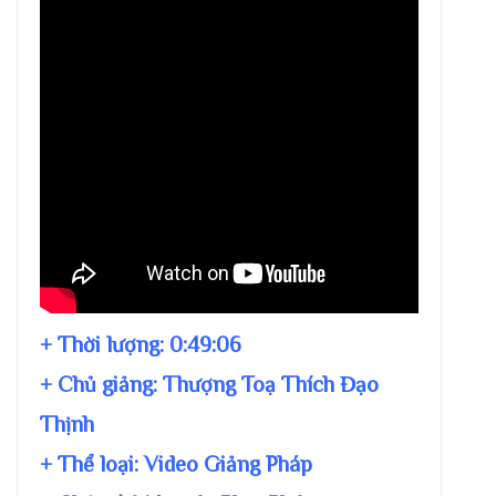
+ Thời lượng:
0:49:06
+ Chủ giảng:
Thượng Toạ Thích Đạo
Thịnh
+ Thể loại: Video Giảng Pháp