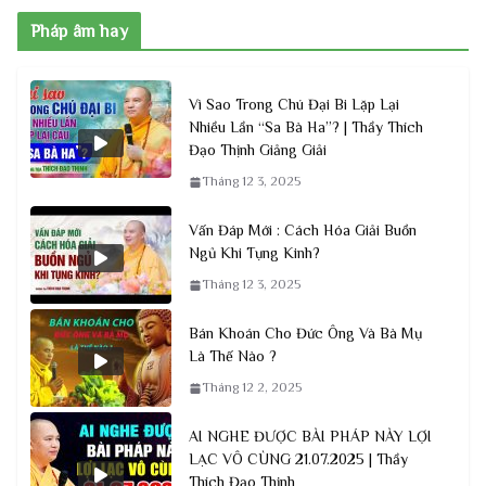
Pháp âm hay
Vì Sao Trong Chú Đại Bi Lặp Lại
Nhiều Lần “Sa Bà Ha”? | Thầy Thích
Đạo Thịnh Giảng Giải
Tháng 12 3, 2025
Vấn Đáp Mới : Cách Hóa Giải Buồn
Ngủ Khi Tụng Kinh?
Tháng 12 3, 2025
Bán Khoán Cho Đức Ông Và Bà Mụ
Là Thế Nào ?
Tháng 12 2, 2025
AI NGHE ĐƯỢC BÀI PHÁP NÀY LỢI
LẠC VÔ CÙNG 21.07.2025 | Thầy
Thích Đạo Thịnh