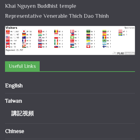
Khai Nguyen Buddhist temple
Representative Venerable Thich Dao Thinh
Useful Links
English
Taiwan
講記視頻
Chinese