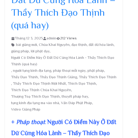
Thầy Thích Đạo Thịnh
(quá hay)
Tháng 12 3, 2025
admin
212 Views
bài giảng mới
,
Chùa Khai Nguyên
,
đạo thịnh
,
đất dữ hóa lành
,
giảng pháp
,
lời phật dạy
,
Người Có Điểm Này Ở Đất Dữ Cũng Hóa Lành - Thầy Thích Đạo
Thịnh (quá hay)
,
người tụng kinh địa tạng
,
pháp thoại mỗi ngày
,
phật pháp
,
Thầy Đạo Thịnh
,
Thầy Đạo Thịnh Giảng
,
Thầy Thích Đạo Thịnh
,
Thầy Thích Đạo Thịnh Mới Nhất
,
Thích Đạo Thịnh
,
Thích Đạo Thịnh Chùa Khai Nguyên
,
Thượng Toạ Thích Đạo Thịnh
,
thuyết pháp hay
,
tụng kinh địa tạng ma vào nhà
,
Vấn Đáp Phật Pháp
,
Video Giảng Pháp
+
Pháp thoại
: Người Có Điểm Này Ở Đất
Dữ Cũng Hóa Lành – Thầy Thích Đạo