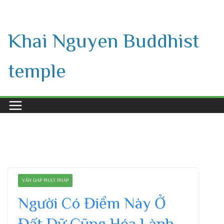
Skip
to
Khai Nguyen Buddhist
content
temple
VẤN ĐÁP PHẬT PHÁP
Người Có Điểm Này Ở
Đất Dữ Cũng Hóa Lành –