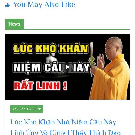
You May Also Like
News
VẤN ĐÁP PHẬT PHÁP
Lúc Khó Khăn Nhớ Niệm Câu Này
Linh Ứng Vô Cùng | Thầy Thích Đạo