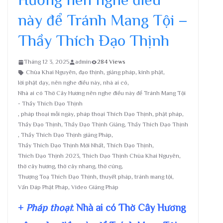
này để Tránh Mang Tội –
Thầy Thích Đạo Thịnh
Tháng 12 3, 2025
admin
284 Views
Chùa Khai Nguyên
,
đạo thịnh
,
giảng pháp
,
kinh phật
,
lời phật dạy
,
nên nghe điều này
,
nhà ai có
,
Nhà ai có Thờ Cây Hương nên nghe điều này để Tránh Mang Tội
- Thầy Thích Đạo Thịnh
,
pháp thoại mỗi ngày
,
pháp thoại Thích Đạo Thịnh
,
phật pháp
,
Thầy Đạo Thịnh
,
Thầy Đạo Thịnh Giảng
,
Thầy Thích Đạo Thịnh
,
Thầy Thích Đạo Thịnh giảng Pháp
,
Thầy Thích Đạo Thịnh Mới Nhất
,
Thích Đạo Thịnh
,
Thích Đạo Thịnh 2023
,
Thích Đạo Thịnh Chùa Khai Nguyên
,
thờ cây hương
,
thờ cây nhang
,
thờ cúng
,
Thượng Toạ Thích Đạo Thịnh
,
thuyết pháp
,
tránh mang tội
,
Vấn Đáp Phật Pháp
,
Video Giảng Pháp
+
Pháp thoại
: Nhà ai có Thờ Cây Hương