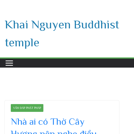
Skip
to
Khai Nguyen Buddhist
content
temple
VẤN ĐÁP PHẬT PHÁP
Nhà ai có Thờ Cây
Hương nên nghe điều