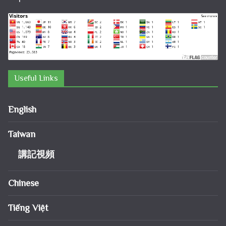
Useful Links
English
Taiwan
講記視頻
Chinese
Tiếng Việt