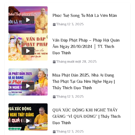
Phúc Tuệ Song Tu Mới Là Viên Mãn
Tháng 12 3, 2025
Vấn Đáp Phật Pháp – Pháp Hội Quán
Âm Ngày 20/10/2024 │ TT. Thích
Đạo Thịnh
Tháng mười một 28, 2025
Mùa Phật Đản 2025, Nhà Ai Đang
Thờ Phật Tại Gia Nên Nghe Ngay |
Thầy Thích Đạo Thịnh
Tháng 12 3, 2025
QUÁ XÚC ĐỘNG KHI NGHE THẦY
GIẢNG “VÌ QUÁ ĐÚNG” | Thầy Thích
Đạo Thịnh
Tháng 12 3, 2025