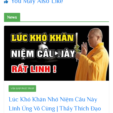
You May Also Like
News
VẤN ĐÁP PHẬT PHÁP
Lúc Khó Khăn Nhớ Niệm Câu Này
Linh Ứng Vô Cùng | Thầy Thích Đạo