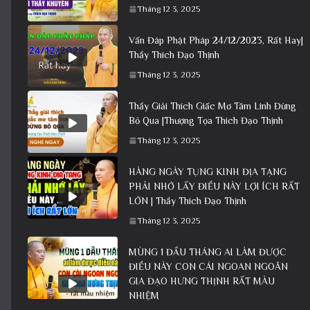
Tháng 12 3, 2025
Vấn Đáp Phật Pháp 24/12/2023, Rất Hay|
Thầy Thích Đạo Thịnh
Tháng 12 3, 2025
Thầy Giải Thích Giấc Mơ Tâm Linh Đừng
Bỏ Qua |Thượng Tọa Thích Đạo Thịnh
Tháng 12 3, 2025
HÀNG NGÀY TỤNG KINH ĐỊA TẠNG
PHẢI NHỚ LẤY ĐIỀU NÀY LỢI ÍCH RẤT
LỚN | Thầy Thích Đạo Thịnh
Tháng 12 3, 2025
MÙNG 1 ĐẦU THÁNG AI LÀM ĐƯỢC
ĐIỀU NÀY CON CÁI NGOAN NGOÃN
GIA ĐẠO HƯNG THỊNH RẤT MÀU
NHIỆM