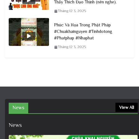
Thầy Thích Đạo Thịnh (nên nghe).
Tháng 12 3, 2025
Phúc Và Họa Trong Phật Pháp
#Chuakhainguyen #Tinhdotong
#Phatphap #Nhaphat
Tháng 12 3, 2025
News
View All
News