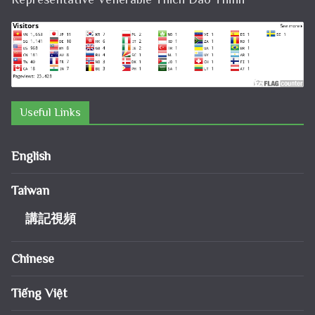
Useful Links
English
Taiwan
講記視頻
Chinese
Tiếng Việt