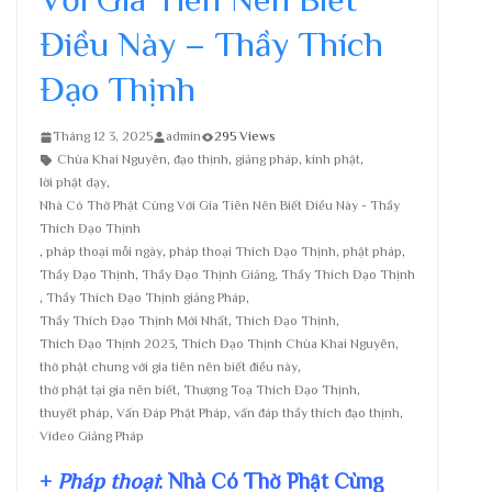
Điều Này – Thầy Thích
Đạo Thịnh
Tháng 12 3, 2025
admin
295 Views
Chùa Khai Nguyên
,
đạo thịnh
,
giảng pháp
,
kinh phật
,
lời phật dạy
,
Nhà Có Thờ Phật Cùng Với Gia Tiên Nên Biết Điều Này - Thầy
Thích Đạo Thịnh
,
pháp thoại mỗi ngày
,
pháp thoại Thích Đạo Thịnh
,
phật pháp
,
Thầy Đạo Thịnh
,
Thầy Đạo Thịnh Giảng
,
Thầy Thích Đạo Thịnh
,
Thầy Thích Đạo Thịnh giảng Pháp
,
Thầy Thích Đạo Thịnh Mới Nhất
,
Thích Đạo Thịnh
,
Thích Đạo Thịnh 2023
,
Thích Đạo Thịnh Chùa Khai Nguyên
,
thờ phật chung với gia tiên nên biết điều này
,
thờ phật tại gia nên biết
,
Thượng Toạ Thích Đạo Thịnh
,
thuyết pháp
,
Vấn Đáp Phật Pháp
,
vấn đáp thầy thích đạo thịnh
,
Video Giảng Pháp
+
Pháp thoại
: Nhà Có Thờ Phật Cùng