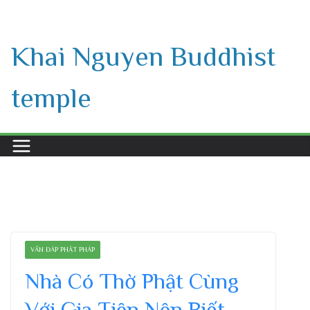
Skip
to
Khai Nguyen Buddhist
content
temple
VẤN ĐÁP PHẬT PHÁP
Nhà Có Thờ Phật Cùng
Với Gia Tiên Nên Biết