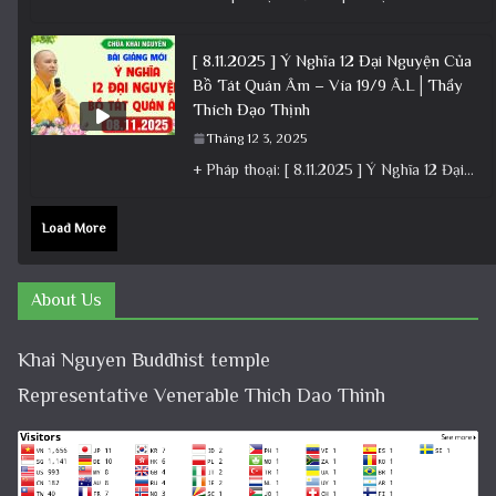
[ 8.11.2025 ] Ý Nghĩa 12 Đại Nguyện Của
Bồ Tát Quán Âm – Vía 19/9 Â.L│Thầy
Thích Đạo Thịnh
Tháng 12 3, 2025
+ Pháp thoại: [ 8.11.2025 ] Ý Nghĩa 12 Đại Nguyện Của Bồ Tát Quán Âm – Vía 19/9 Â.L│Thầy
Load More
About Us
Khai Nguyen Buddhist temple
Representative Venerable Thich Dao Thinh