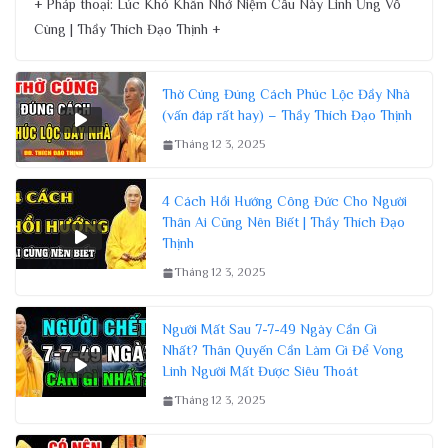
+ Pháp thoại: Lúc Khó Khăn Nhớ Niệm Câu Này Linh Ứng Vô
Cùng | Thầy Thích Đạo Thịnh +
Thờ Cúng Đúng Cách Phúc Lộc Đầy Nhà
(vấn đáp rất hay) – Thầy Thích Đạo Thịnh
Tháng 12 3, 2025
4 Cách Hồi Hướng Công Đức Cho Người
Thân Ai Cũng Nên Biết | Thầy Thích Đạo
Thịnh
Tháng 12 3, 2025
Người Mất Sau 7-7-49 Ngày Cần Gì
Nhất? Thân Quyến Cần Làm Gì Để Vong
Linh Người Mất Được Siêu Thoát
Tháng 12 3, 2025