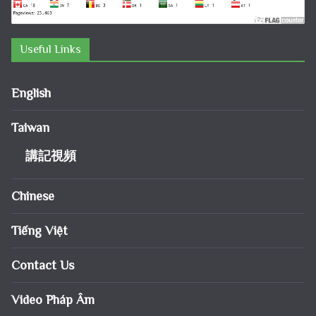
Useful Links
English
Taiwan
講記視頻
Chinese
Tiếng Việt
Contact Us
Video Pháp Âm