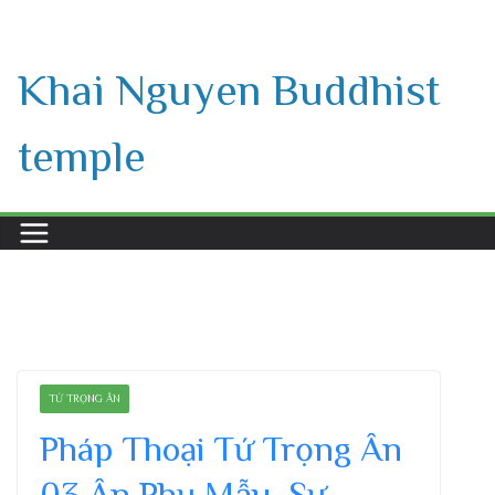
Skip
to
Khai Nguyen Buddhist
content
temple
TỨ TRỌNG ÂN
Pháp Thoại Tứ Trọng Ân
03 Ân Phụ Mẫu, Sư