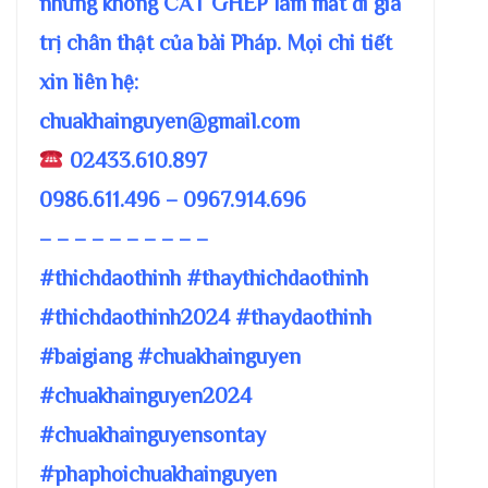
nhưng không CẮT GHÉP làm mất đi giá
trị chân thật của bài Pháp. Mọi chi tiết
xin liên hệ:
chuakhainguyen@gmail.com
02433.610.897
0986.611.496 – 0967.914.696
– – – – – – – – – –
#thichdaothinh #thaythichdaothinh
#thichdaothinh2024 #thaydaothinh
#baigiang #chuakhainguyen
#chuakhainguyen2024
#chuakhainguyensontay
#phaphoichuakhainguyen