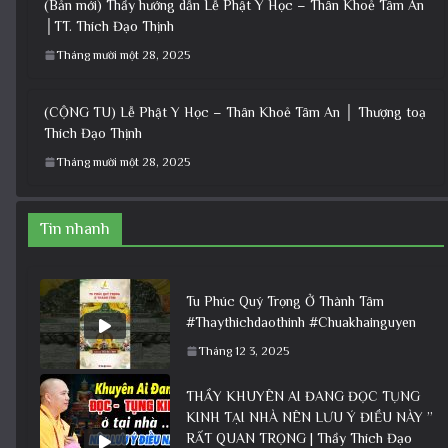
(Bản mới) Thầy hướng dẫn Lễ Phật Y Học – Thân Khoẻ Tâm An
│TT. Thích Đạo Thịnh
Tháng mười một 28, 2025
(CỘNG TU) Lễ Phật Y Học – Thân Khoẻ Tâm An │ Thượng toạ
Thích Đạo Thịnh
Tháng mười một 28, 2025
Tin nhanh
Tu Phúc Quý Trọng Ở Thành Tâm
#Thaythichdaothinh #Chuakhainguyen
Tháng 12 3, 2025
THẦY KHUYÊN AI ĐANG ĐỌC TỤNG
KINH TẠI NHÀ NÊN LƯU Ý ĐIỀU NÀY ”
RẤT QUAN TRỌNG | Thầy Thích Đạo