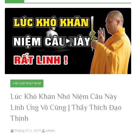
VẤN ĐÁP PHẬT PHÁP
Lúc Khó Khăn Nhớ Niệm Câu Này
Linh Ứng Vô Cùng | Thầy Thích Đạo
Thịnh
Tháng 12 3, 2025
admin