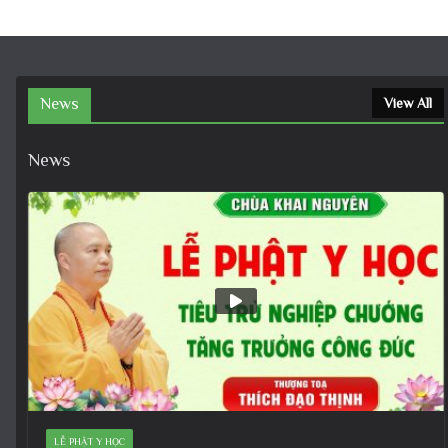
News
View All
News
LỄ PHẬT Y HỌC