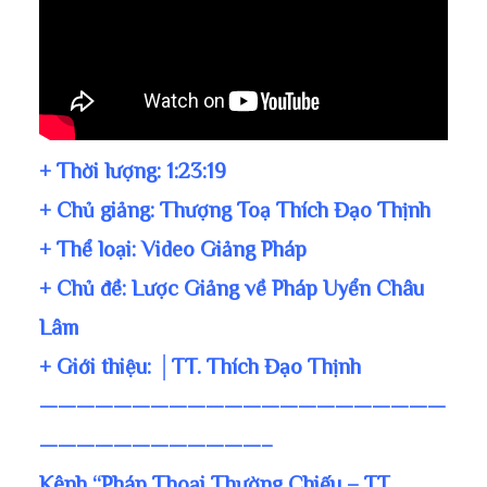
+ Thời lượng:
1:23:19
+ Chủ giảng:
Thượng Toạ Thích Đạo Thịnh
+ Thể loại: Video Giảng Pháp
+ Chủ đề:
Lược Giảng về Pháp Uyển Châu
Lâm
+ Giới thiệu: │TT. Thích Đạo Thịnh
——————————————————————
————————————–
Kênh “Pháp Thoại Thường Chiếu – TT.