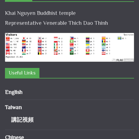
Khai Nguyen Buddhist temple
Representative Venerable Thich Dao Thinh
Useful Links
English
Taiwan
講記視頻
Chinese