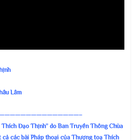
hịnh
Châu Lâm
———————————————–
. Thích Đạo Thịnh” do Ban Truyền Thông Chùa
t cả các bài Pháp thoại của Thượng toạ Thích