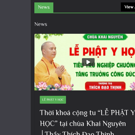
News
View 
News
LỄ PHẬT Y HỌC
Thời khoá cộng tu “LỄ PHẬT Y
HỌC” tại chùa Khai Nguyên
│Thầy Thích Đạo Thịnh