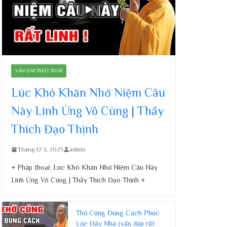
VẤN ĐÁP PHẬT PHÁP
Lúc Khó Khăn Nhớ Niệm Câu
Này Linh Ứng Vô Cùng | Thầy
Thích Đạo Thịnh
Tháng 12 3, 2025
admin
+ Pháp thoại: Lúc Khó Khăn Nhớ Niệm Câu Này
Linh Ứng Vô Cùng | Thầy Thích Đạo Thịnh +
Thờ Cúng Đúng Cách Phúc
Lộc Đầy Nhà (vấn đáp rất