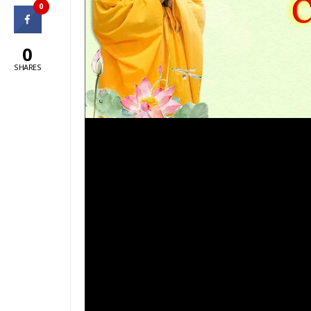
0
0
SHARES