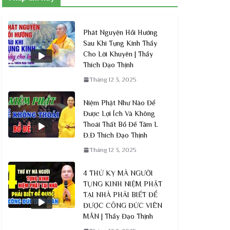
Phát Nguyện Hồi Hướng
Sau Khi Tụng Kinh Thầy
Cho Lời Khuyên | Thầy
Thích Đạo Thịnh
Tháng 12 3, 2025
Niệm Phật Như Nào Để
Được Lợi Ích Và Không
Thoái Thất Bồ Đề Tâm L
Đ.Đ Thích Đạo Thịnh
Tháng 12 3, 2025
4 THỨ KỴ MÀ NGƯỜI
TỤNG KINH NIỆM PHẬT
TẠI NHÀ PHẢI BIẾT ĐỂ
ĐƯỢC CÔNG ĐỨC VIÊN
MÃN | Thầy Đạo Thịnh