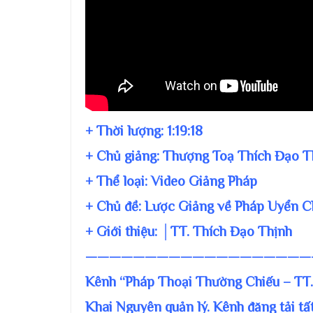
+ Thời lượng:
1:19:18
+ Chủ giảng:
Thượng Toạ Thích Đạo T
+ Thể loại: Video Giảng Pháp
+ Chủ đề:
Lược Giảng về Pháp Uyển 
+ Giới thiệu: │TT. Thích Đạo Thịnh
———————————————————
Kênh “Pháp Thoại Thường Chiếu – TT
Khai Nguyên quản lý. Kênh đăng tải tấ