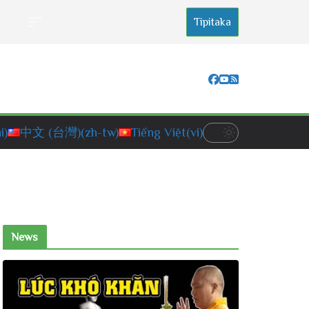
Tipitaka
i)
中文 (台灣)
(zh-tw)
Tiếng Việt
(vi)
News