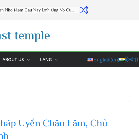
Thờ Cúng Đúng Cách Phúc Lộc Đầy Nhà (vấn đáp rất hay) – Thầy Thích Đạo Thịnh
st temple
ABOUT US
LANG
English
(en)
हिन्दी
(h
 Pháp Uyển Châu Lâm, Chủ
nh