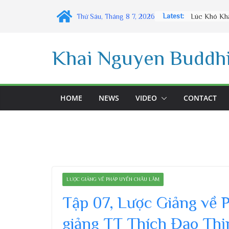
Skip
Latest:
Thứ Sáu, Tháng 8 7, 2026
to
content
Khai Nguyen Buddhi
HOME
NEWS
VIDEO
CONTACT
LƯỢC GIẢNG VỀ PHÁP UYỂN CHÂU LÂM
Tập 07, Lược Giảng về
giảng TT Thích Đạo Thị