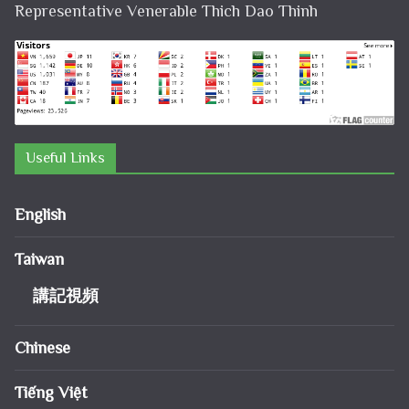
Representative Venerable Thich Dao Thinh
Useful Links
English
Taiwan
講記視頻
Chinese
Tiếng Việt