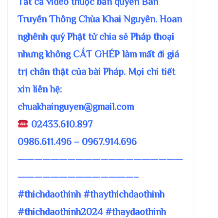
Tất cả video thuộc bản quyền Ban
Truyền Thông Chùa Khai Nguyên. Hoan
nghênh quý Phật tử chia sẻ Pháp thoại
nhưng không CẮT GHÉP làm mất đi giá
trị chân thật của bài Pháp. Mọi chi tiết
xin liên hệ:
chuakhainguyen@gmail.com
02433.610.897
0986.611.496 – 0967.914.696
————————————————————
——————————————–
#thichdaothinh #thaythichdaothinh
#thichdaothinh2024 #thaydaothinh