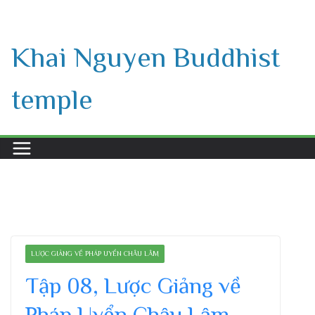
Skip
to
Khai Nguyen Buddhist
content
temple
LƯỢC GIẢNG VỀ PHÁP UYỂN CHÂU LÂM
Tập 08, Lược Giảng về
Pháp Uyển Châu Lâm,