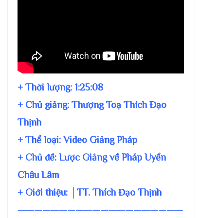
+ Thời lượng:
1:25:08
+ Chủ giảng:
Thượng Toạ Thích Đạo
Thịnh
+ Thể loại: Video Giảng Pháp
+ Chủ đề:
Lược Giảng về Pháp Uyển
Châu Lâm
+ Giới thiệu: │TT. Thích Đạo Thịnh
————————————————————