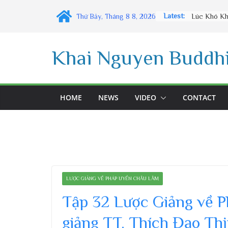
Skip
Latest:
Thứ Bảy, Tháng 8 8, 2026
to
content
Khai Nguyen Buddhi
HOME
NEWS
VIDEO
CONTACT
LƯỢC GIẢNG VỀ PHÁP UYỂN CHÂU LÂM
Tập 32 Lược Giảng về 
giảng TT. Thích Đạo Thị