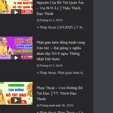
Nguyện Của Bồ Tát Quán Âm
– Vía 19/9 Â.L│Thầy Thích
Đạo Thịnh
Tháng 12 3, 2025
+ Pháp thoại: [ 8.11.2025 ] Ý Nghĩa 12 Đại Nguyện Của Bồ Tát Quán Âm – Vía 19/9 Â.L│Thầy
Phật giáo luôn đồng hành cùng
Dân tộc – Bài giảng ý nghĩa
nhân dịp 30/4 ngày Thống
Nhất Đất Nước
Tháng 12 3, 2025
+ Pháp thoại: Phật giáo luôn đồng hành cùng Dân tộc – Bài giảng ý nghĩa nhân dịp 30/4 ngày
Pháp Thoại – Con Đường Bồ
Tát Đạo │TT. Thích Đạo
Thịnh
Tháng mười một 28, 2025
+ Pháp thoại: Pháp Thoại – Con Đường Bồ Tát Đạo │TT. Thích Đạo Thịnh + Album: Pháp Thoại +