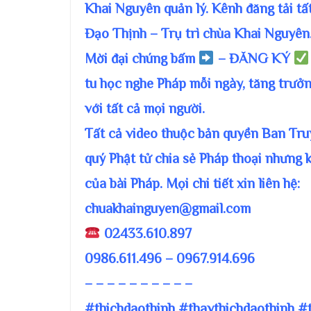
Khai Nguyên quản lý. Kênh đăng tải tấ
Đạo Thịnh – Trụ trì chùa Khai Nguyên
Mời đại chúng bấm
– ĐĂNG KÝ
tu học nghe Pháp mỗi ngày, tăng trưởn
với tất cả mọi người.
Tất cả video thuộc bản quyền Ban T
quý Phật tử chia sẻ Pháp thoại nhưng 
của bài Pháp. Mọi chi tiết xin liên hệ:
chuakhainguyen@gmail.com
02433.610.897
0986.611.496 – 0967.914.696
– – – – – – – – – –
#thichdaothinh #thaythichdaothinh #