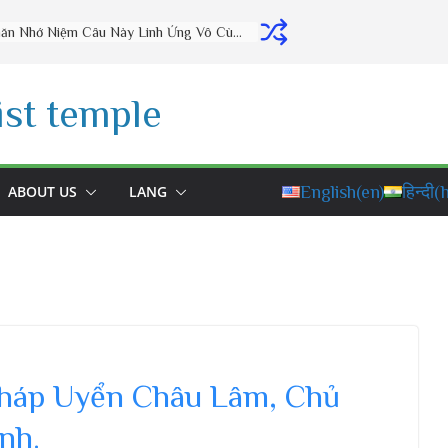
4 Cách Hồi Hướng Công Đức Cho Người Thân Ai Cũng Nên Biết | Thầy Thích Đạo Thịnh
st temple
ABOUT US
LANG
English
(en)
हिन्दी
(h
Pháp Uyển Châu Lâm, Chủ
nh.