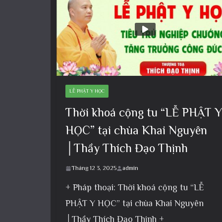
LỄ PHẬT Y HỌC
Thời khoá cộng tu “LỄ PHẬT Y
HỌC” tại chùa Khai Nguyên
│Thầy Thích Đạo Thịnh
Tháng 12 3, 2025
admin
+ Pháp thoại: Thời khoá cộng tu “LỄ
PHẬT Y HỌC” tại chùa Khai Nguyên
│Thầy Thích Đạo Thịnh +