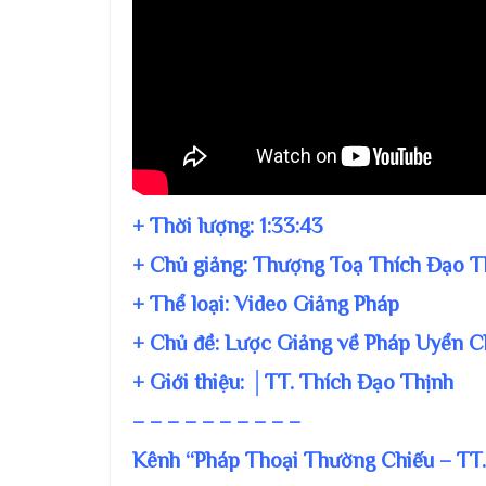
+ Thời lượng:
1:33:43
+ Chủ giảng:
Thượng Toạ Thích Đạo T
+ Thể loại: Video Giảng Pháp
+ Chủ đề:
Lược Giảng về Pháp Uyển 
+ Giới thiệu: │TT. Thích Đạo Thịnh
– – – – – – – – – –
Kênh “Pháp Thoại Thường Chiếu – TT