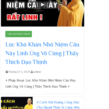
VẤN ĐÁP PHẬT PHÁP
Lúc Khó Khăn Nhớ Niệm Câu
Này Linh Ứng Vô Cùng | Thầy
Thích Đạo Thịnh
Tháng 12 3, 2025
admin
+ Pháp thoại: Lúc Khó Khăn Nhớ Niệm Câu Này
Linh Ứng Vô Cùng | Thầy Thích Đạo Thịnh +
4 Cách Hồi Hướng Công Đức
Cho Người Thân Ai Cũng Nên