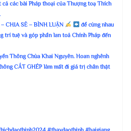
t cả các bài Pháp thoại của Thượng toạ Thích
.
– CHIA SẺ – BÌNH LUẬN
để cùng nhau
g trí tuệ và góp phần lan toả Chính Pháp đến
ruyền Thông Chùa Khai Nguyên. Hoan nghênh
không CẮT GHÉP làm mất đi giá trị chân thật
thichdaothinh2024 #thaydaothinh #baigiang