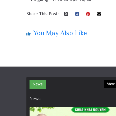
Share This Post:
You May Also Like
News
View 
News