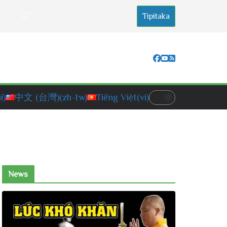
Tipitaka
i)
中文 (台灣)
(zh-tw)
Tiếng Việt
(vi)
News