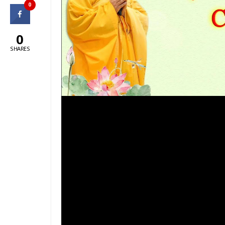
0
0
SHARES