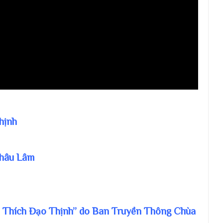
hịnh
Châu Lâm
. Thích Đạo Thịnh” do Ban Truyền Thông Chùa