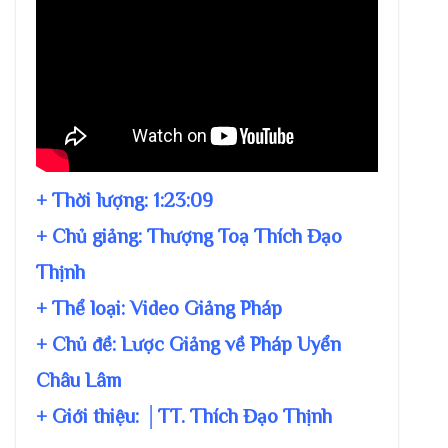
+ Thời lượng:
1:23:09
+ Chủ giảng:
Thượng Toạ Thích Đạo
Thịnh
+ Thể loại: Video Giảng Pháp
+ Chủ đề:
Lược Giảng về Pháp Uyển
Châu Lâm
+ Giới thiệu: │TT. Thích Đạo Thịnh