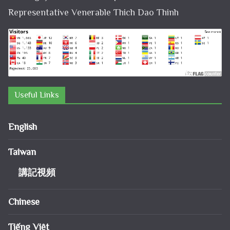
Representative Venerable Thich Dao Thinh
Useful Links
English
Taiwan
講記視頻
Chinese
Tiếng Việt