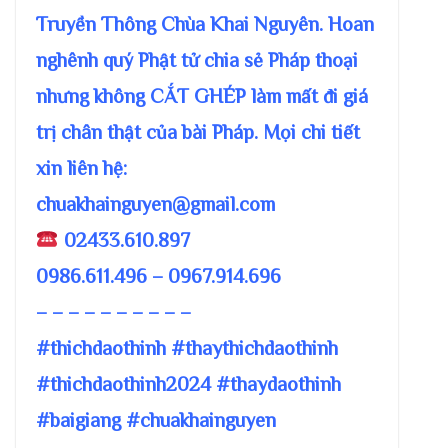
Truyền Thông Chùa Khai Nguyên. Hoan
nghênh quý Phật tử chia sẻ Pháp thoại
nhưng không CẮT GHÉP làm mất đi giá
trị chân thật của bài Pháp. Mọi chi tiết
xin liên hệ:
chuakhainguyen@gmail.com
02433.610.897
0986.611.496 – 0967.914.696
– – – – – – – – – –
#thichdaothinh #thaythichdaothinh
#thichdaothinh2024 #thaydaothinh
#baigiang #chuakhainguyen