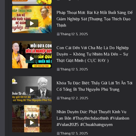
Pháp Thoại Mới: Bài Kệ Mỗi Buổi Sáng Để
Giảm Nghiệp Sát |Thượng Tọa Thích Đạo
Thịnh
Tháng 12 3, 2025
Con Cái Đến Với Cha Mẹ Là Do Nghiệp
Duyên – Không Tự Nhiên Mà Đến – Sự
Thật Giật Mình ( CỰC HAY )
Tháng 12 3, 2025
Khóa Tu Đặc Biệt: Thầy Gửi Lời Tri Ân Tới
Cố Tổng Bí Thư Nguyễn Phú Trọng
Tháng 12 2, 2025
Nhân Duyên Đức Phật Thuyết Kinh Vu
Lan Bồn #Thaythichdaothinh #Vulanbon
#Vulan2025 #Chuakhainguyen
Tháng 12 3, 2025