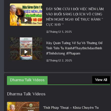
DẬY SỚM CỨU 1 ĐỜI VIỆC NÊN LÀM
VÀO BUỔI SÁNG LỢI ÍCH VÔ CÙNG
NÊN NGHE NGAY ĐỂ THỰC HÀNH ”
CỰC HAY “
Tháng 12 3, 2025
Hãy Quán Tưởng Về Sự Vô Thường Để
Tinh Tiến Tu Hành#Thaythichdaothinh
#Tinhdotong #Phapam
Tháng 12 2, 2025
Dharma Talk Videos
View All
Dharma Talk Videos
Thời Pháp Thoại – Khóa Chuyên Tu