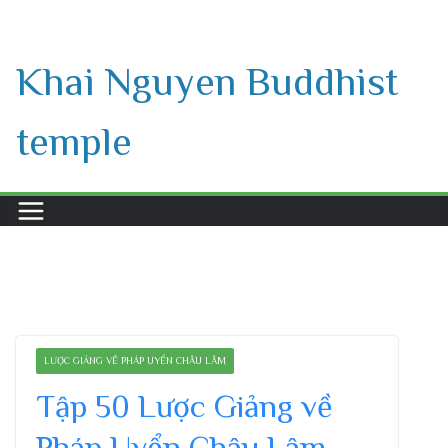
Skip
to
Khai Nguyen Buddhist
content
temple
LƯỢC GIẢNG VỀ PHÁP UYỂN CHÂU LÂM
Tập 50 Lược Giảng về
Pháp Uyển Châu Lâm,