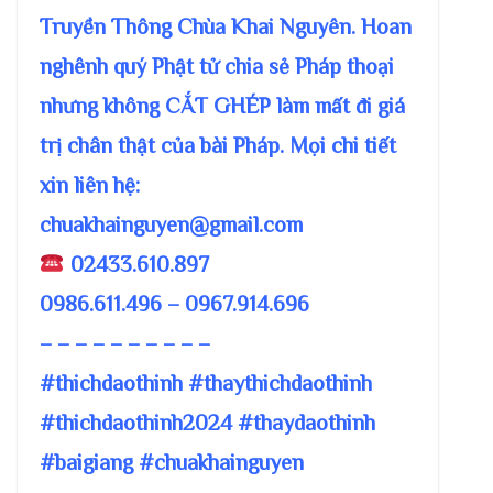
Truyền Thông Chùa Khai Nguyên. Hoan
nghênh quý Phật tử chia sẻ Pháp thoại
nhưng không CẮT GHÉP làm mất đi giá
trị chân thật của bài Pháp. Mọi chi tiết
xin liên hệ:
chuakhainguyen@gmail.com
02433.610.897
0986.611.496 – 0967.914.696
– – – – – – – – – –
#thichdaothinh #thaythichdaothinh
#thichdaothinh2024 #thaydaothinh
#baigiang #chuakhainguyen