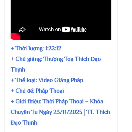
+ Thời lượng:
1:22:12
+ Chủ giảng:
Thượng Toạ Thích Đạo
Thịnh
+ Thể loại: Video Giảng Pháp
+ Chủ đề:
Pháp Thoại
+ Giới thiệu: Thời Pháp Thoại – Khóa
Chuyên Tu Ngày 23/11/2025│TT. Thích
Đạo Thịnh