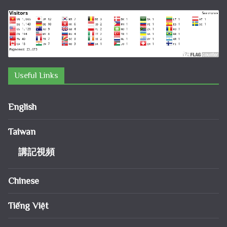
Useful Links
English
Taiwan
講記視頻
Chinese
Tiếng Việt