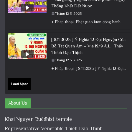
Thống Nhất Đất Nước
Tháng 12 3, 2025
+ Pháp thoại: Phật giáo luôn đồng hành cùng Dân tộc – Bài giảng ý nghĩa nhân dịp 30/4 ngày
[ 8.11.2025 ] Ý Nghĩa 12 Đại Nguyện Của
Bồ Tát Quán Âm – Vía 19/9 Â.L│Thầy
Thích Đạo Thịnh
Tháng 12 3, 2025
+ Pháp thoại: [ 8.11.2025 ] Ý Nghĩa 12 Đại Nguyện Của Bồ Tát Quán Âm – Vía 19/9 Â.L│Thầy
Load More
About Us
Khai Nguyen Buddhist temple
Representative Venerable Thich Dao Thinh