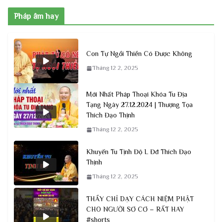
Pháp âm hay
Con Tự Ngồi Thiền Có Được Không
Tháng 12 2, 2025
Mới Nhất Pháp Thoại Khóa Tu Địa
Tạng Ngày 27.12.2024 | Thượng Tọa
Thích Đạo Thịnh
Tháng 12 2, 2025
Khuyến Tu Tịnh Độ L Đđ Thích Đạo
Thịnh
Tháng 12 2, 2025
THẦY CHỈ DẠY CÁCH NIỆM PHẬT
CHO NGƯỜI SƠ CƠ – RẤT HAY
#shorts