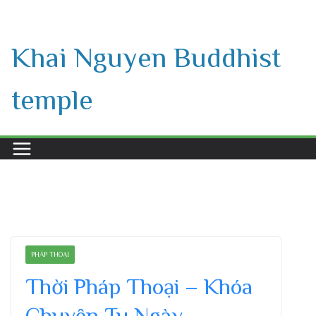
Skip
to
Khai Nguyen Buddhist
content
temple
PHÁP THOẠI
Thời Pháp Thoại – Khóa
Chuyên Tu Ngày