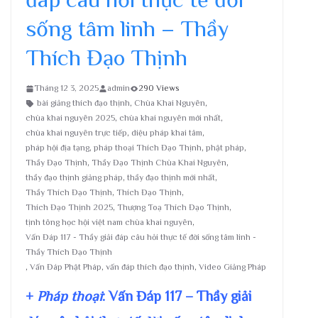
sống tâm linh – Thầy
Thích Đạo Thịnh
Tháng 12 3, 2025
admin
290 Views
bài giảng thích đạo thịnh
,
Chùa Khai Nguyên
,
chùa khai nguyên 2025
,
chùa khai nguyên mới nhất
,
chùa khai nguyên trực tiếp
,
diệu pháp khai tâm
,
pháp hội địa tạng
,
pháp thoại Thích Đạo Thịnh
,
phật pháp
,
Thầy Đạo Thịnh
,
Thầy Đạo Thịnh Chùa Khai Nguyên
,
thầy đạo thịnh giảng pháp
,
thầy đạo thịnh mới nhất
,
Thầy Thích Đạo Thịnh
,
Thích Đạo Thịnh
,
Thích Đạo Thịnh 2025
,
Thượng Toạ Thích Đạo Thịnh
,
tịnh tông học hội việt nam chùa khai nguyên
,
Vấn Đáp 117 - Thầy giải đáp câu hỏi thực tế đời sống tâm linh -
Thầy Thích Đạo Thịnh
,
Vấn Đáp Phật Pháp
,
vấn đáp thích đạo thịnh
,
Video Giảng Pháp
+
Pháp thoại
: Vấn Đáp 117 – Thầy giải