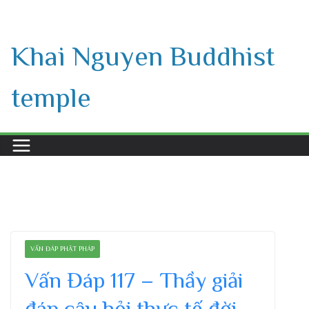
Skip
to
Khai Nguyen Buddhist
content
temple
VẤN ĐÁP PHẬT PHÁP
Vấn Đáp 117 – Thầy giải
đáp câu hỏi thực tế đời