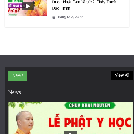
Được Nhất Tâm Như Ý?| Thầy Thích
Đạo Thịnh
Tháng 12 2, 2025
News
View All
News