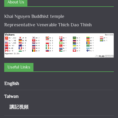
About Us
Khai Nguyen Buddhist temple
Representative Venerable Thich Dao Thinh
Useful Links
English
Taiwan
講記視頻