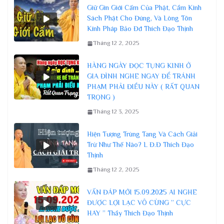
Giữ Gìn Giới Cấm Của Phật, Cầm Kinh
Sách Phật Cho Đúng, Và Lòng Tôn
Kính Pháp Bảo Đđ Thích Đạo Thịnh
Tháng 12 2, 2025
HÀNG NGÀY ĐỌC TỤNG KINH Ở
GIA ĐÌNH NGHE NGAY ĐỂ TRÁNH
PHẠM PHẢI ĐIỀU NÀY ( RẤT QUAN
TRỌNG )
Tháng 12 3, 2025
Hiện Tượng Trùng Tang Và Cách Giải
Trừ Như Thế Nào? L Đ.Đ Thích Đạo
Thịnh
Tháng 12 2, 2025
VẤN ĐÁP MỚI 15.09.2025 AI NGHE
ĐƯỢC LỢI LẠC VÔ CÙNG ” CỰC
HAY ” Thầy Thích Đạo Thịnh