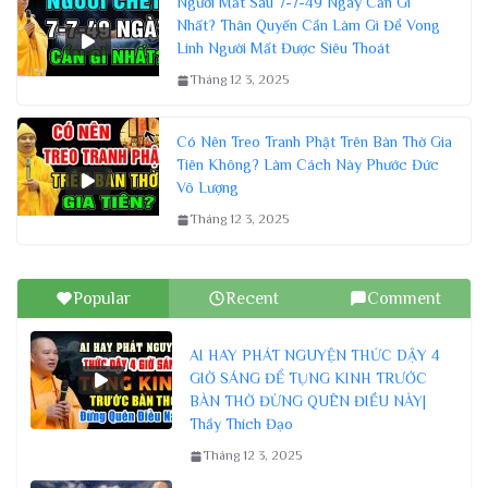
Người Mất Sau 7-7-49 Ngày Cần Gì
Nhất? Thân Quyến Cần Làm Gì Để Vong
Linh Người Mất Được Siêu Thoát
Tháng 12 3, 2025
Có Nên Treo Tranh Phật Trên Bàn Thờ Gia
Tiên Không? Làm Cách Này Phước Đức
Vô Lượng
Tháng 12 3, 2025
Popular
Recent
Comment
AI HAY PHÁT NGUYỆN THỨC DẬY 4
GIỜ SÁNG ĐỂ TỤNG KINH TRƯỚC
BÀN THỜ ĐỪNG QUÊN ĐIỀU NÀY|
Thầy Thích Đạo
Tháng 12 3, 2025