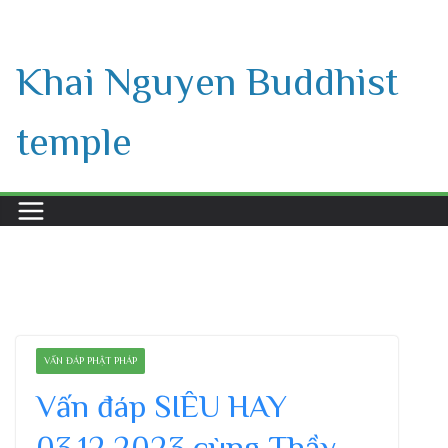
Skip
to
Khai Nguyen Buddhist
content
temple
VẤN ĐÁP PHẬT PHÁP
Vấn đáp SIÊU HAY
03.12.2023 cùng Thầy