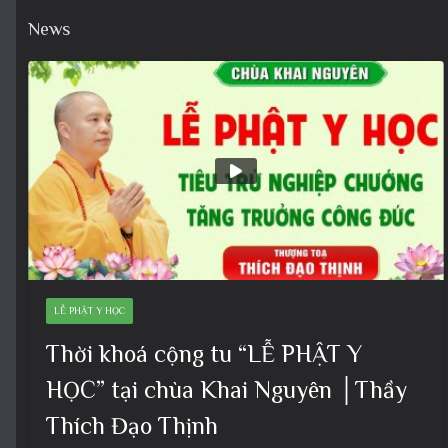
News
LỄ PHẬT Y HỌC
Thời khoá cộng tu “LỄ PHẬT Y
HỌC” tại chùa Khai Nguyên │Thầy
Thích Đạo Thịnh