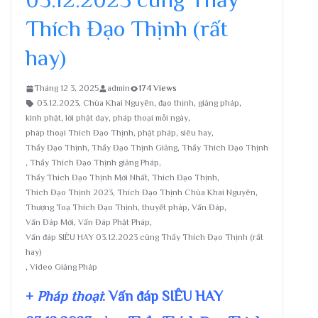
Thích Đạo Thịnh (rất
hay)
Tháng 12 3, 2025
admin
174 Views
03.12.2023
,
Chùa Khai Nguyên
,
đạo thịnh
,
giảng pháp
,
kinh phật
,
lời phật dạy
,
pháp thoại mỗi ngày
,
pháp thoại Thích Đạo Thịnh
,
phật pháp
,
siêu hay
,
Thầy Đạo Thịnh
,
Thầy Đạo Thịnh Giảng
,
Thầy Thích Đạo Thịnh
,
Thầy Thích Đạo Thịnh giảng Pháp
,
Thầy Thích Đạo Thịnh Mới Nhất
,
Thích Đạo Thịnh
,
Thích Đạo Thịnh 2023
,
Thích Đạo Thịnh Chùa Khai Nguyên
,
Thượng Toạ Thích Đạo Thịnh
,
thuyết pháp
,
Vấn Đáp
,
Vấn Đáp Mới
,
Vấn Đáp Phật Pháp
,
Vấn đáp SIÊU HAY 03.12.2023 cùng Thầy Thích Đạo Thịnh (rất
hay)
,
Video Giảng Pháp
+
Pháp thoại
: Vấn đáp SIÊU HAY