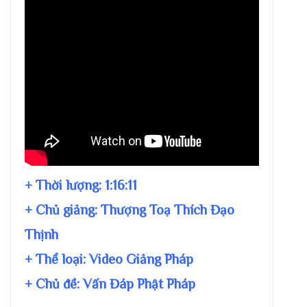
+ Thời lượng:
1:16:11
+ Chủ giảng:
Thượng Toạ Thích Đạo
Thịnh
+ Thể loại: Video Giảng Pháp
+ Chủ đề:
Vấn Đáp Phật Pháp