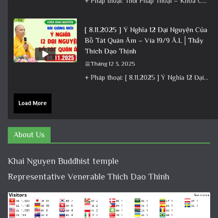
+ Pháp thoại: Thời Pháp Thoại – Khóa Chuyên Tu Ngày 22/11/2025 – TT Thích Đạo Thịnh + Album: Pháp
[ 8.11.2025 ] Ý Nghĩa 12 Đại Nguyện Của
Bồ Tát Quán Âm – Vía 19/9 Â.L│Thầy
Thích Đạo Thịnh
Tháng 12 3, 2025
+ Pháp thoại: [ 8.11.2025 ] Ý Nghĩa 12 Đại Nguyện Của Bồ Tát Quán Âm – Vía 19/9 Â.L│Thầy
Load More
About Us
Khai Nguyen Buddhist temple
Representative Venerable Thich Dao Thinh