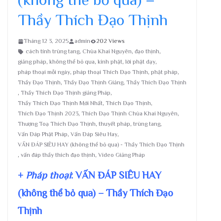
Thầy Thích Đạo Thịnh
Tháng 12 3, 2025
admin
202 Views
cách tính trùng tang
,
Chùa Khai Nguyên
,
đạo thịnh
,
giảng pháp
,
không thể bỏ qua
,
kinh phật
,
lời phật dạy
,
pháp thoại mỗi ngày
,
pháp thoại Thích Đạo Thịnh
,
phật pháp
,
Thầy Đạo Thịnh
,
Thầy Đạo Thịnh Giảng
,
Thầy Thích Đạo Thịnh
,
Thầy Thích Đạo Thịnh giảng Pháp
,
Thầy Thích Đạo Thịnh Mới Nhất
,
Thích Đạo Thịnh
,
Thích Đạo Thịnh 2023
,
Thích Đạo Thịnh Chùa Khai Nguyên
,
Thượng Toạ Thích Đạo Thịnh
,
thuyết pháp
,
trùng tang
,
Vấn Đáp Phật Pháp
,
Vấn Đáp Siêu Hay
,
VẤN ĐÁP SIÊU HAY (không thể bỏ qua) - Thầy Thích Đạo Thịnh
,
vấn đáp thầy thích đạo thịnh
,
Video Giảng Pháp
+
Pháp thoại
: VẤN ĐÁP SIÊU HAY
(không thể bỏ qua) – Thầy Thích Đạo
Thịnh