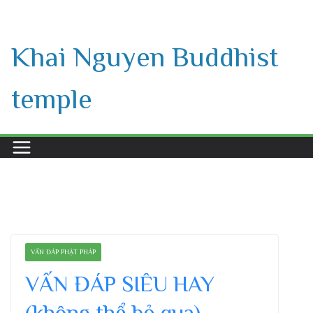
Skip
to
Khai Nguyen Buddhist
content
temple
VẤN ĐÁP PHẬT PHÁP
VẤN ĐÁP SIÊU HAY
(không thể bỏ qua) –