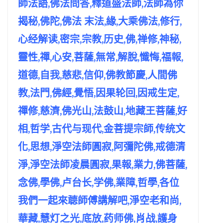
師法語,佛法問答,釋道盛法師,法師為你
揭秘,佛陀,佛法 末法,緣,大乘佛法,修行,
心经解读,密宗,宗教,历史,佛,禅修,神秘,
靈性,禪,心安,菩薩,無常,解脫,懺悔,福報,
道德,自我,慈悲,信仰,佛教節慶,人間佛
教,法門,佛經,覺悟,因果轮回,因戒生定,
禪修,慈濟,佛光山,法鼓山,地藏王菩薩,好
相,哲学,古代与现代,金菩提宗師,传统文
化,思想,淨空法師圓寂,阿彌陀佛,戒德清
淨,淨空法師凌晨圓寂,果報,業力,佛菩薩,
念佛,學佛,卢台长,学佛,業障,哲學,各位
我們一起來聼師傅講解吧,淨空老和尚,
華藏,慧灯之光,底放,药师佛,肖战,護身