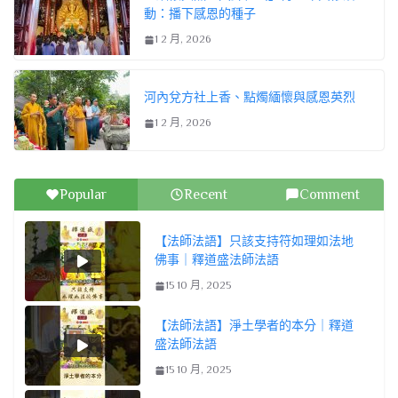
動：播下感恩的種子
1 2 月, 2026
河內兌方社上香、點燭緬懷與感恩英烈
1 2 月, 2026
Popular
Recent
Comment
【法師法語】只該支持符如理如法地
佛事｜釋道盛法師法語
15 10 月, 2025
【法師法語】淨土學者的本分｜釋道
盛法師法語
15 10 月, 2025