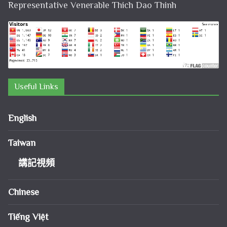
Representative Venerable Thich Dao Thinh
Useful Links
English
Taiwan
講記視頻
Chinese
Tiếng Việt