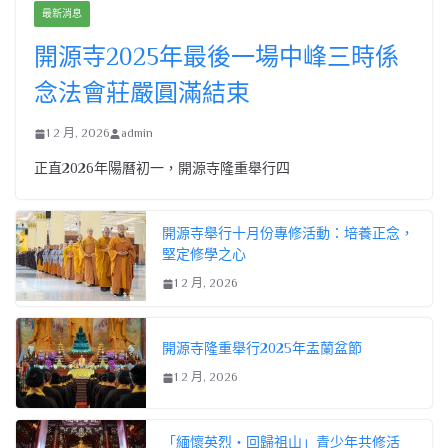
最新消息
開源寺2025年最後一場中峰三時係
念法會莊嚴圓滿結束
1 2 月, 2026
admin
正直2026年陽曆初一，開源寺隆重舉行四
開源寺舉行十月份專修活動：培養正念，
堅定修學之心
1 2 月, 2026
開源寺隆重舉行2025年盂蘭盆節
1 2 月, 2026
「緬懷英烈・回歸祖山」青少年共修活