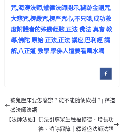
咒,海涛法师,慧律法師開示,穢跡金剛咒,
大悲咒,楞嚴咒,楞严咒心,不只唸,成功救
度附體者的殊勝經驗,正法 佛法 真實 教
導,佛陀 原始 正法,正法 講座,巴利經 講
解,八正道 教學,學佛人還要看風水嗎
被鬼壓床要怎麼辦？能不能隨便砍樹？| 釋道
盛法師法語
【法師法語】佛法引導眾生種福修德、增長功
德、消除罪障｜釋道盛法師法語