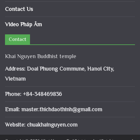
Contact Us
Video Pháp Âm
Contact
Khai Nguyen Buddhist temple
Address: Doai Phuong Commune, Hanoi City,
Vietnam
Phone: +84-348469836
Email:
master.thichdaothinh@gmail.com
Website: chuakhainguyen.com