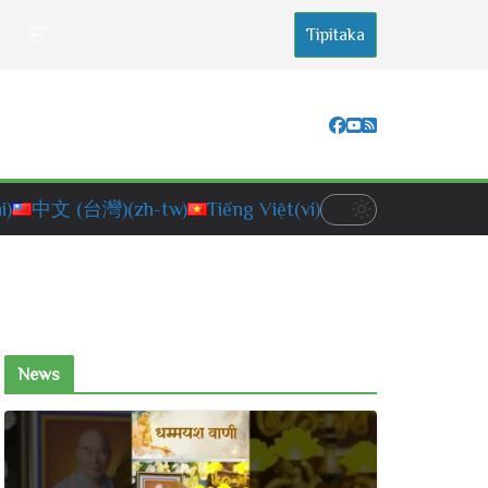
Tipitaka
i)
中文 (台灣)
(zh-tw)
Tiếng Việt
(vi)
News