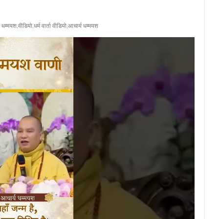
म्मयश,वीडियो,धर्म वार्ता वीडियो,आचार्य धम्मयश