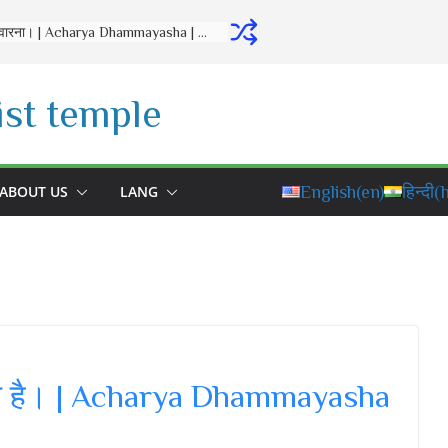
गुरु और संगति का चुनाव | Acharya Dhammayasha | आचार्य धम्मयश
st temple
ABOUT US
LANG
English
(en)
हिन्दी
(h
िश्चित है। | Acharya Dhammayasha