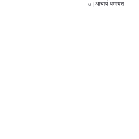
a | आचार्य धम्मयश