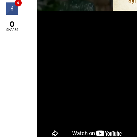
0
0
SHARES