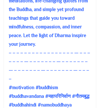
meditations, life-changing quotes from
the Buddha, and simple yet profound
teachings that guide you toward
mindfulness, compassion, and inner
peace. Let the light of Dharma inspire
your journey.
– – – – – – – – – – – – – – – – – — – – –
– – – – — – – – – – – – — – – – – – – –
— – – – – – – – — – – – – – – – — – – –
–
#motivation #buddhism
#buddhavandana #महापरिनिर्वाण #गौतमबुद्ध
#buddhahindi #namobuddhaya