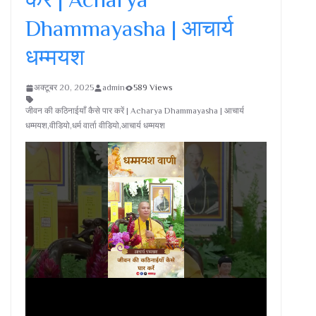
Dhammayasha | आचार्य
धम्मयश
अक्टूबर 20, 2025
admin
589 Views
जीवन की कठिनाईयाँ कैसे पार करें | Acharya Dhammayasha | आचार्य
धम्मयश,वीडियो,धर्म वार्ता वीडियो,आचार्य धम्मयश