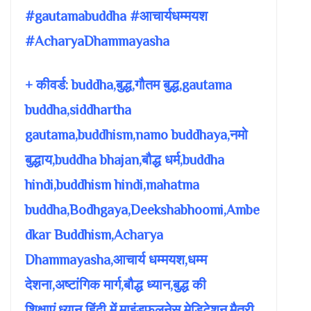
#gautamabuddha #आचार्यधम्मयश
#AcharyaDhammayasha
+ कीवर्ड: buddha,बुद्ध,गौतम बुद्ध,gautama
buddha,siddhartha
gautama,buddhism,namo buddhaya,नमो
बुद्धाय,buddha bhajan,बौद्ध धर्म,buddha
hindi,buddhism hindi,mahatma
buddha,Bodhgaya,Deekshabhoomi,Ambe
dkar Buddhism,Acharya
Dhammayasha,आचार्य धम्मयश,धम्म
देशना,अष्टांगिक मार्ग,बौद्ध ध्यान,बुद्ध की
शिक्षाएं,ध्यान हिंदी में,माइंडफुलनेस मेडिटेशन,मैत्री