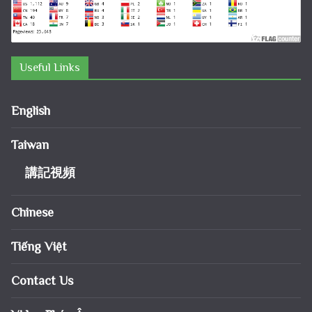
Useful Links
English
Taiwan
講記視頻
Chinese
Tiếng Việt
Contact Us