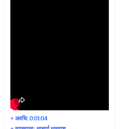
+ अवधि:
0:01:04
+ व्याख्याता:
आचार्य धम्मयश