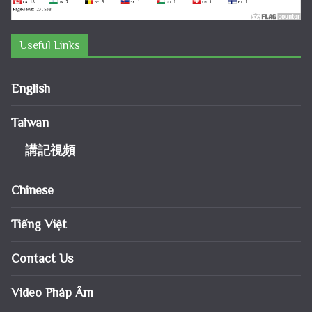
Useful Links
English
Taiwan
講記視頻
Chinese
Tiếng Việt
Contact Us
Video Pháp Âm