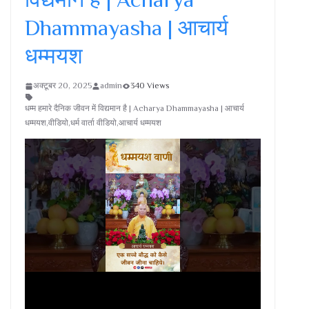
Dhammayasha | आचार्य
धम्मयश
अक्टूबर 20, 2025
admin
340 Views
धम्म हमारे दैनिक जीवन में विद्यमान है | Acharya Dhammayasha | आचार्य
धम्मयश,वीडियो,धर्म वार्ता वीडियो,आचार्य धम्मयश