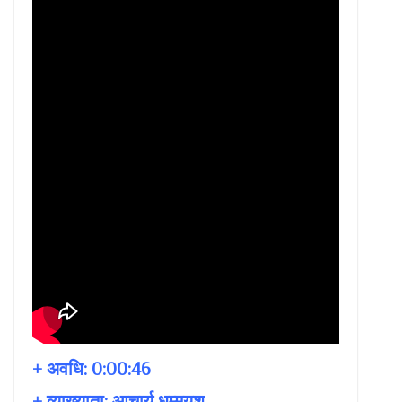
+ अवधि:
0:00:46
+ व्याख्याता:
आचार्य धम्मयश