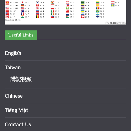
Useful Links
English
Taiwan
講記視頻
Chinese
Tiếng Việt
Contact Us