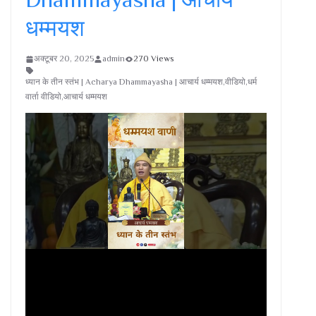
धम्मयश
अक्टूबर 20, 2025
admin
270 Views
ध्यान के तीन स्तंभ | Acharya Dhammayasha | आचार्य धम्मयश,वीडियो,धर्म
वार्ता वीडियो,आचार्य धम्मयश