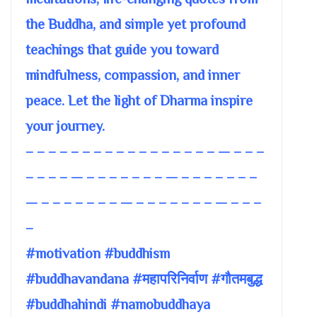
the Buddha, and simple yet profound
teachings that guide you toward
mindfulness, compassion, and inner
peace. Let the light of Dharma inspire
your journey.
– – – – – – – – – – – – – – – – – — – – –
– – – – — – – – – – – – — – – – – – – –
— – – – – – – – — – – – – – – – — – – –
–
#motivation #buddhism
#buddhavandana #महापरिनिर्वाण #गौतमबुद्ध
#buddhahindi #namobuddhaya