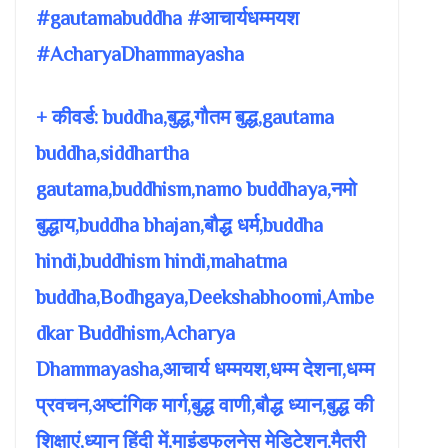
#gautamabuddha #आचार्यधम्मयश
#AcharyaDhammayasha
+ कीवर्ड: buddha,बुद्ध,गौतम बुद्ध,gautama
buddha,siddhartha
gautama,buddhism,namo buddhaya,नमो
बुद्धाय,buddha bhajan,बौद्ध धर्म,buddha
hindi,buddhism hindi,mahatma
buddha,Bodhgaya,Deekshabhoomi,Ambe
dkar Buddhism,Acharya
Dhammayasha,आचार्य धम्मयश,धम्म देशना,धम्म
प्रवचन,अष्टांगिक मार्ग,बुद्ध वाणी,बौद्ध ध्यान,बुद्ध की
शिक्षाएं,ध्यान हिंदी में,माइंडफुलनेस मेडिटेशन,मैत्री