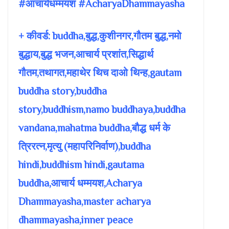
#आचार्यधम्मयश #AcharyaDhammayasha
+ कीवर्ड: buddha,बुद्ध,कुशीनगर,गौतम बुद्ध,नमो
बुद्धाय,बुद्ध भजन,आचार्य प्रशांत,सिद्धार्थ
गौतम,तथागत,महाथेर थिच दाओ थिन्ह,gautam
buddha story,buddha
story,buddhism,namo buddhaya,buddha
vandana,mahatma buddha,बौद्ध धर्म के
त्रिरत्न,मृत्यु (महापरिनिर्वाण),buddha
hindi,buddhism hindi,gautama
buddha,आचार्य धम्मयश,Acharya
Dhammayasha,master acharya
dhammayasha,inner peace