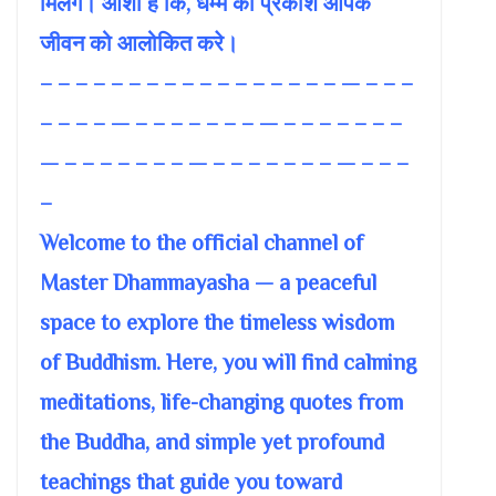
मिलेंगे। आशा है कि, धम्म का प्रकाश आपके
जीवन को आलोकित करे।
– – – – – – – – – – – – – – – – – — – – –
– – – – — – – – – – – – — – – – – – – –
— – – – – – – – — – – – – – – – — – – –
–
Welcome to the official channel of
Master Dhammayasha — a peaceful
space to explore the timeless wisdom
of Buddhism. Here, you will find calming
meditations, life-changing quotes from
the Buddha, and simple yet profound
teachings that guide you toward