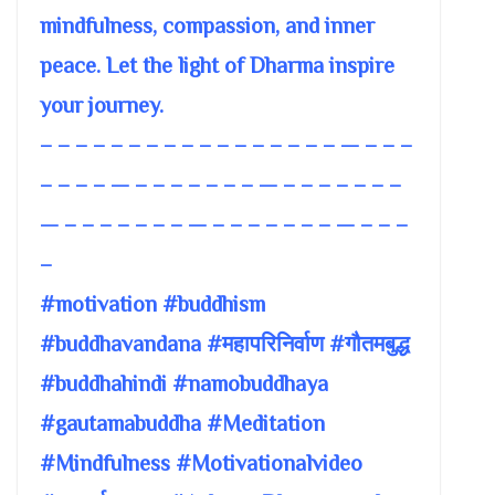
mindfulness, compassion, and inner
peace. Let the light of Dharma inspire
your journey.
– – – – – – – – – – – – – – – – – — – – –
– – – – — – – – – – – – — – – – – – – –
— – – – – – – – — – – – – – – – — – – –
–
#motivation #buddhism
#buddhavandana #महापरिनिर्वाण #गौतमबुद्ध
#buddhahindi #namobuddhaya
#gautamabuddha #Meditation
#Mindfulness #Motivationalvideo