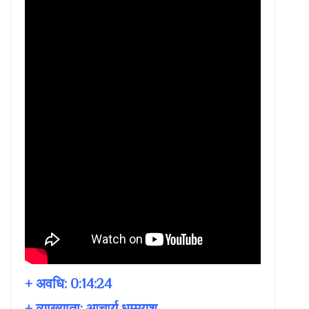
+ अवधि:
0:14:24
+ व्याख्याता:
आचार्य धम्मयश