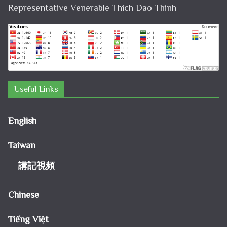
Representative Venerable Thich Dao Thinh
Useful Links
English
Taiwan
講記視頻
Chinese
Tiếng Việt