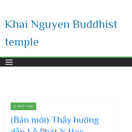
Skip
to
Khai Nguyen Buddhist
content
temple
LỄ PHẬT Y HỌC
(Bản mới) Thầy hướng
dẫn Lễ Phật Y Học –