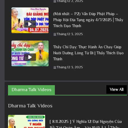
Tháng 12 2, 2025
(Mới nhất – P2) Vấn Đáp Phật Pháp –
Pháp Hội Địa Tạng ngày 4/7/2025│Thầy
Thích Đạo Thịnh
Tháng 12 3, 2025
Thầy Chỉ Dạy: Thực Hành Ăn Chay Giúp
Nuôi Dưỡng Lòng Từ Bi | Thầy Thích Đạo
Thịnh
Tháng 12 3, 2025
Dharma Talk Videos
View All
Dharma Talk Videos
[ 8.11.2025 ] Ý Nghĩa 12 Đại Nguyện Của
Bồ Tát Quán Âm – Vía 19/9 Â.L│Thầy