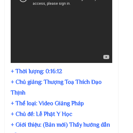
+ Thời lượng:
0:16:12
+ Chủ giảng:
Thượng Toạ Thích Đạo
Thịnh
+ Thể loại: Video Giảng Pháp
+ Chủ đề:
Lễ Phật Y Học
+ Giới thiệu: (Bản mới) Thầy hướng dẫn