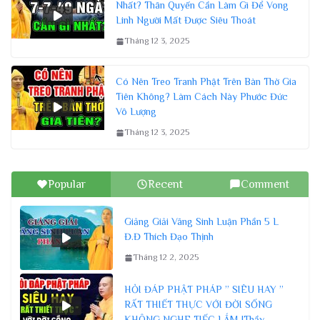
Nhất? Thân Quyến Cần Làm Gì Để Vong
Linh Người Mất Được Siêu Thoát
Tháng 12 3, 2025
Có Nên Treo Tranh Phật Trên Bàn Thờ Gia
Tiên Không? Làm Cách Này Phước Đức
Vô Lượng
Tháng 12 3, 2025
Popular
Recent
Comment
Giảng Giải Vãng Sinh Luận Phần 5 L
Đ.Đ Thích Đạo Thịnh
Tháng 12 2, 2025
HỎI ĐÁP PHẬT PHÁP ” SIÊU HAY ”
RẤT THIẾT THỰC VỚI ĐỜI SỐNG
KHÔNG NGHE TIẾC LẮM |Thầy