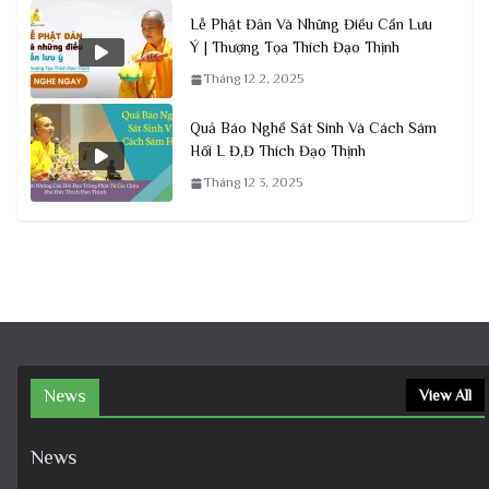
Lễ Phật Đản Và Những Điều Cần Lưu
Ý | Thượng Tọa Thích Đạo Thịnh
Tháng 12 2, 2025
Quả Báo Nghề Sát Sinh Và Cách Sám
Hối L Đ,Đ Thích Đạo Thịnh
Tháng 12 3, 2025
News
View All
News