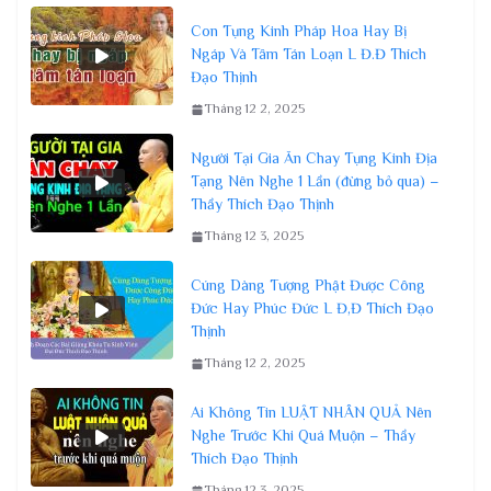
Con Tụng Kinh Pháp Hoa Hay Bị
Ngáp Và Tâm Tán Loạn L Đ.Đ Thích
Đạo Thịnh
Tháng 12 2, 2025
Người Tại Gia Ăn Chay Tụng Kinh Địa
Tạng Nên Nghe 1 Lần (đừng bỏ qua) –
Thầy Thích Đạo Thịnh
Tháng 12 3, 2025
Cúng Dàng Tượng Phật Được Công
Đức Hay Phúc Đức L Đ,Đ Thích Đạo
Thịnh
Tháng 12 2, 2025
Ai Không Tin LUẬT NHÂN QUẢ Nên
Nghe Trước Khi Quá Muộn – Thầy
Thích Đạo Thịnh
Tháng 12 3, 2025