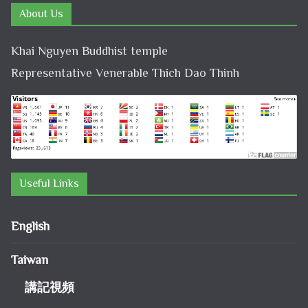
About Us
Khai Nguyen Buddhist temple
Representative Venerable Thich Dao Thinh
Useful Links
English
Taiwan
講記視頻