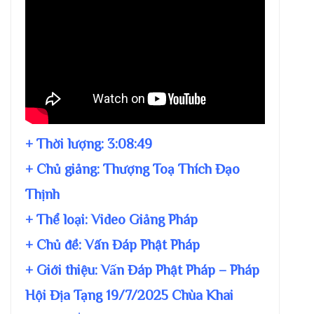
+ Thời lượng:
3:08:49
+ Chủ giảng:
Thượng Toạ Thích Đạo
Thịnh
+ Thể loại: Video Giảng Pháp
+ Chủ đề:
Vấn Đáp Phật Pháp
+ Giới thiệu: Vấn Đáp Phật Pháp – Pháp
Hội Địa Tạng 19/7/2025 Chùa Khai