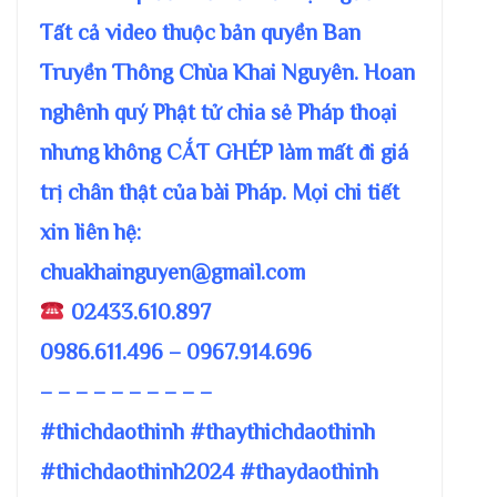
Tất cả video thuộc bản quyền Ban
Truyền Thông Chùa Khai Nguyên. Hoan
nghênh quý Phật tử chia sẻ Pháp thoại
nhưng không CẮT GHÉP làm mất đi giá
trị chân thật của bài Pháp. Mọi chi tiết
xin liên hệ:
chuakhainguyen@gmail.com
02433.610.897
0986.611.496 – 0967.914.696
– – – – – – – – – –
#thichdaothinh #thaythichdaothinh
#thichdaothinh2024 #thaydaothinh