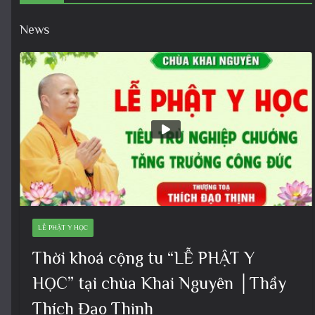
News
LỄ PHẬT Y HỌC
Thời khoá cộng tu “LỄ PHẬT Y
HỌC” tại chùa Khai Nguyên │Thầy
Thích Đạo Thịnh