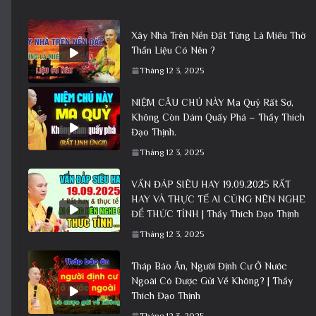
Xây Nhà Trên Nền Đất Từng Là Miếu Thờ
Thần Liệu Có Nên ?
Tháng 12 3, 2025
NIỆM CÂU CHÚ NÀY Ma Quỷ Rất Sợ,
Không Còn Dám Quấy Phá – Thầy Thích
Đạo Thịnh.
Tháng 12 3, 2025
VẤN ĐÁP SIÊU HAY 19.09.2025 RẤT
HAY VÀ THỰC TẾ AI CŨNG NÊN NGHE
ĐỂ THỨC TỈNH | Thầy Thích Đạo Thịnh
Tháng 12 3, 2025
Tháp Báo Ân, Người Định Cư Ở Nước
Ngoài Có Được Gửi Về Không? | Thầy
Thích Đạo Thịnh
Tháng 12 3, 2025