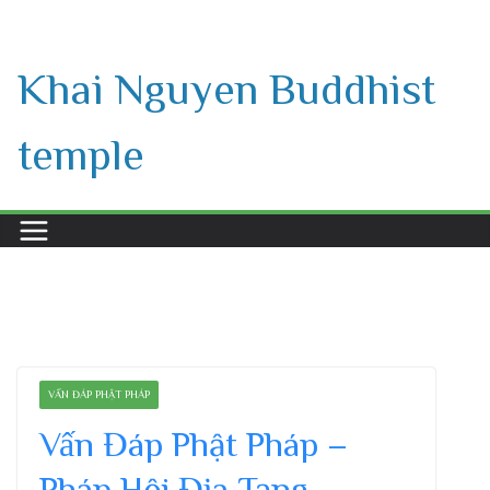
Skip
to
Khai Nguyen Buddhist
content
temple
VẤN ĐÁP PHẬT PHÁP
Vấn Đáp Phật Pháp –
Pháp Hội Địa Tạng