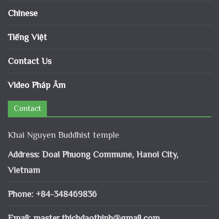
Chinese
Tiếng Việt
Contact Us
Video Pháp Âm
Contact
Khai Nguyen Buddhist temple
Address: Doai Phuong Commune, Hanoi City,
Vietnam
Phone: +84-348469836
Email:
master.thichdaothinh@gmail.com