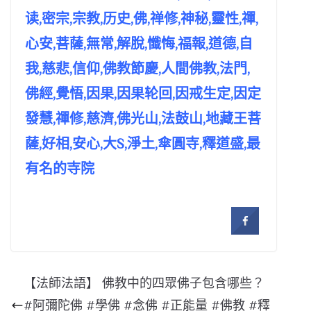
读,密宗,宗教,历史,佛,禅修,神秘,靈性,禪,
心安,菩薩,無常,解脫,懺悔,福報,道德,自
我,慈悲,信仰,佛教節慶,人間佛教,法門,
佛經,覺悟,因果,因果轮回,因戒生定,因定
發慧,禪修,慈濟,佛光山,法鼓山,地藏王菩
薩,好相,安心,大S,淨土,傘圓寺,釋道盛,最
有名的寺院
【法師法語】 佛教中的四眾佛子包含哪些？
#阿彌陀佛 #學佛 #念佛 #正能量 #佛教 #釋