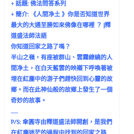
+ 話題:
佛法問答系列
+ 簡介: 《人間净土 》你是否知道世界
最大的大通至勝如來佛像在哪裡 ？ |釋
道盛法師法語
你知道回家之路了嗎？
半山之嶺，有座被群山、雲霧繚繞的人
間净土，在白天藍雲的映襯下呼喚著被
埋在紅塵中的游子們趕快回到心靈的故
鄉。而在此神仙般的故鄉上發生了一個
奇妙的故事。
……
P/S: 傘圓寺由釋道盛法師開創，是我們
在紅塵迷茫的過程中找到的回家之路