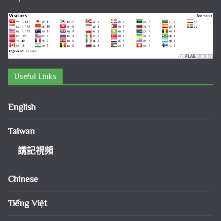
Useful Links
English
Taiwan
講記視頻
Chinese
Tiếng Việt