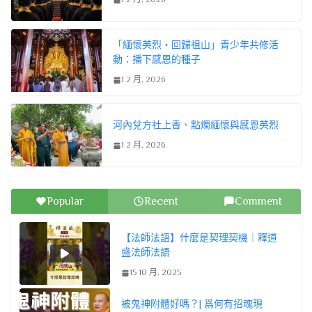
「緬懷英烈・回歸祖山」青少年共修活
動：播下感恩的種子
1 2 月, 2026
河內兌方社上香、點燭緬懷與感恩英烈
1 2 月, 2026
Popular
Recent
Comment
【法師法語】什麼是契理契機｜釋道
盛法師法語
15 10 月, 2025
被鬼神附體好嗎？| 爲何有招魂現