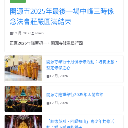
開源寺2025年最後一場中峰三時係
念法會莊嚴圓滿結束
1 2 月, 2026
admin
正直2026年陽曆初一，開源寺隆重舉行四
開源寺舉行十月份專修活動：培養正念，
堅定修學之心
1 2 月, 2026
開源寺隆重舉行2025年盂蘭盆節
1 2 月, 2026
「緬懷英烈・回歸祖山」青少年共修活
動：播下感恩的種子