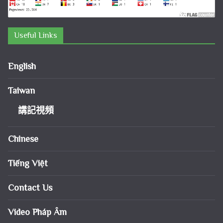
Useful Links
English
Taiwan
講記視頻
Chinese
Tiếng Việt
Contact Us
Video Pháp Âm