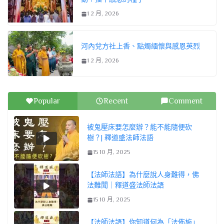
1 2 月, 2026
河內兌方社上香、點燭緬懷與感恩英烈
1 2 月, 2026
Popular
Recent
Comment
被鬼壓床要怎麼辦？能不能隨便砍
樹？| 釋道盛法師法語
15 10 月, 2025
【法師法語】為什麼說人身難得，佛
法難聞｜釋道盛法師法語
15 10 月, 2025
【法師法語】你知道何為「法佈施」