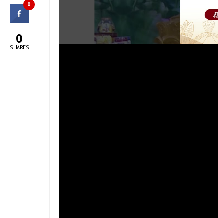
0
0
SHARES