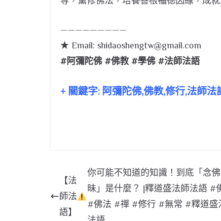
等，薰修佛法，培養善根福德因緣，成就
—————————
★ Email:
shidaoshengtw@gmail.com
#阿彌陀佛 #佛教 #學佛 #法師法語
+ 關鍵字: 阿彌陀佛,佛教,修行,法師
你可能不知道的知識！到底「念佛
【法
昧」是什麼？ |釋道盛法師法語 #
師法
#佛法 #禪 #修行 #無常 #釋道
語】
法語