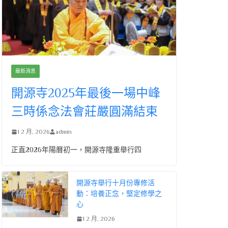
最新消息
開源寺2025年最後一場中峰
三時係念法會莊嚴圓滿結束
1 2 月, 2026
admin
正直2026年陽曆初一，開源寺隆重舉行四
開源寺舉行十月份專修活
動：培養正念，堅定修學之
心
1 2 月, 2026