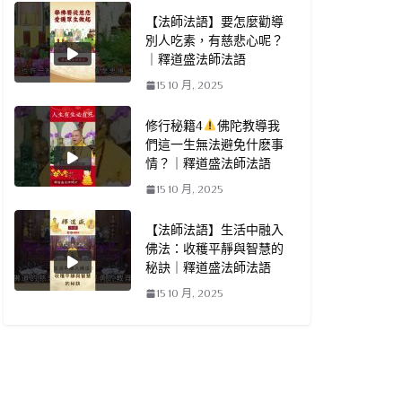
【法師法語】要怎麼勸導
別人吃素，有慈悲心呢？
｜釋道盛法師法語
15 10 月, 2025
修行秘籍4
佛陀教導我
們這一生無法避免什麽事
情？｜釋道盛法師法語
15 10 月, 2025
【法師法語】生活中融入
佛法：收穫平靜與智慧的
秘訣｜釋道盛法師法語
15 10 月, 2025
姻緣 | 陰緣真實故事大揭秘！必看之
三
影片
｜釋道盛法師法語
關