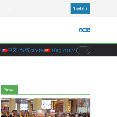
Tipitaka
i)
中文 (台灣)
(zh-tw)
Tiếng Việt
(vi)
News