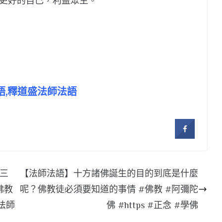
更好的自己，利益眾生。
法語,釋道盛法師法語
三
【法師法語】十方諸佛誕生的目的到底是什麼
佛教
呢？佛教徒必須要知道的事情 #佛教 #阿彌陀
盛法師
佛 #https #正念 #學佛