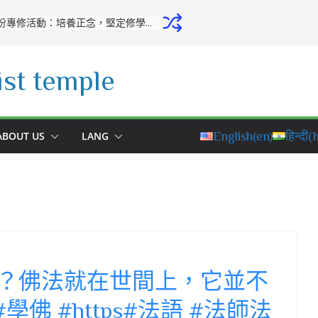
開源寺舉行十月份專修活動：培養正念，堅定修學之心
st temple
ABOUT US
LANG
English
(en)
हिन्दी
(h
？佛法就在世間上，它並不
學佛 #https#法語 #法師法