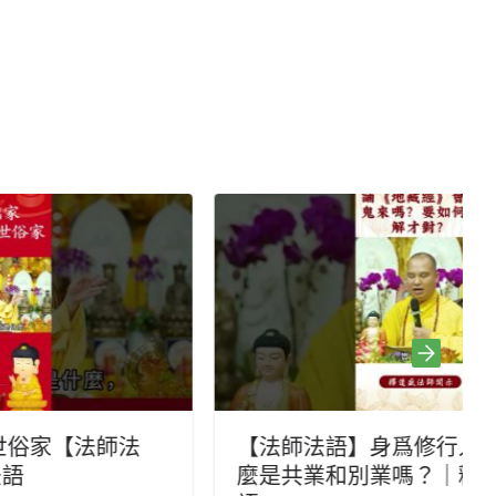
【法師法語】身爲修行人，你知道什
麼是共業和別業嗎？｜釋道盛法師法