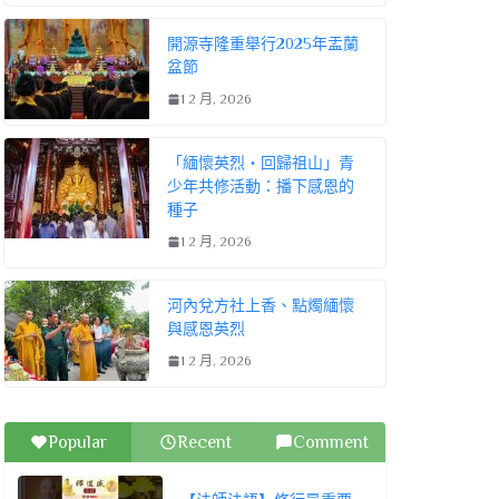
開源寺隆重舉行2025年盂蘭
盆節
1 2 月, 2026
「緬懷英烈・回歸祖山」青
少年共修活動：播下感恩的
種子
1 2 月, 2026
河內兌方社上香、點燭緬懷
與感恩英烈
1 2 月, 2026
Popular
Recent
Comment