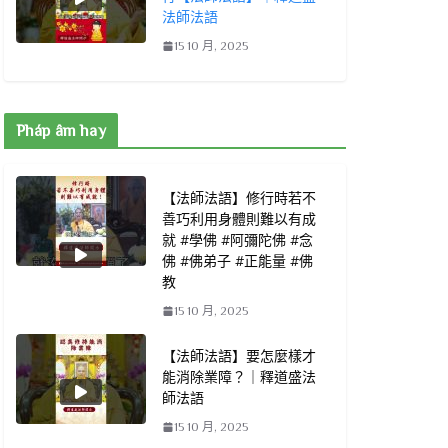
法師法語
15 10 月, 2025
Pháp âm hay
【法師法語】修行時若不
善巧利用身體則難以有成
就 #學佛 #阿彌陀佛 #念
佛 #佛弟子 #正能量 #佛
教
15 10 月, 2025
【法師法語】要怎麼樣才
能消除業障？｜釋道盛法
師法語
15 10 月, 2025