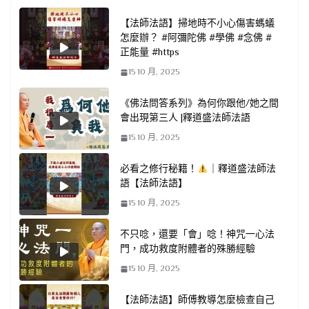
【法師法語】掃地時不小心傷害螞蟻
怎麼辦？ #阿彌陀佛 #學佛 #念佛 #
正能量 #https
15 10 月, 2025
《佛法問答系列》為何你跟他/她之間
會出現第三人 |釋道盛法師法語
15 10 月, 2025
必看之修行秘籍！
｜釋道盛法師法
語【法師法語】
15 10 月, 2025
不只唸，還要「會」唸！神咒一心法
門，成功救度附體者的殊勝經驗
15 10 月, 2025
【法師法語】師傅教導怎麼檢查自己