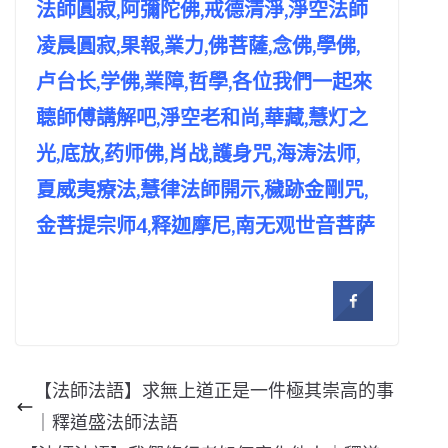
法師圓寂,阿彌陀佛,戒德清淨,淨空法師
凌晨圓寂,果報,業力,佛菩薩,念佛,學佛,
卢台长,学佛,業障,哲學,各位我們一起來
聼師傅講解吧,淨空老和尚,華藏,慧灯之
光,底放,药师佛,肖战,護身咒,海涛法师,
夏威夷療法,慧律法師開示,穢跡金剛咒,
金菩提宗师4,释迦摩尼,南无观世音菩萨
【法師法語】求無上道正是一件極其崇高的事
｜釋道盛法師法語