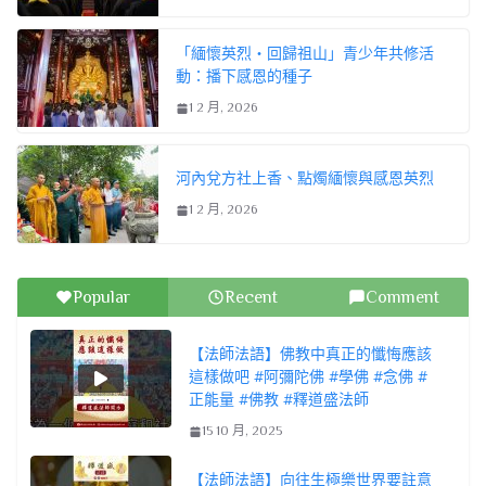
「緬懷英烈・回歸祖山」青少年共修活
動：播下感恩的種子
1 2 月, 2026
河內兌方社上香、點燭緬懷與感恩英烈
1 2 月, 2026
Popular
Recent
Comment
【法師法語】佛教中真正的懺悔應該
這樣做吧 #阿彌陀佛 #學佛 #念佛 #
正能量 #佛教 #釋道盛法師
15 10 月, 2025
【法師法語】向往生極樂世界要註意