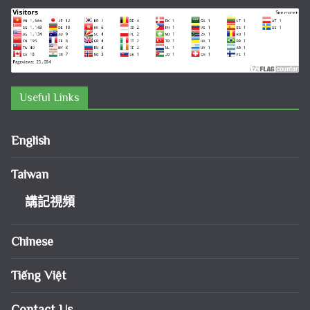
Useful Links
English
Taiwan
講記視頻
Chinese
Tiếng Việt
Contact Us