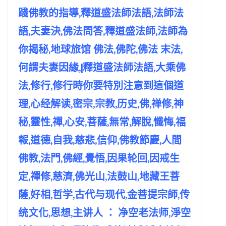
踐佛教的指導,釋道盛法師法語,法師法
語,夫妻決,佛法問答,釋道盛法師,法師為
你揭秘,地球旅馆 佛法,佛陀,佛法 末法,
何謂夫妻因緣,|釋道盛法師法語,大乘佛
法,修行,修行時你要特別注意到這個道
理,心经解读,密宗,宗教,历史,佛,禅修,神
秘,靈性,禪,心安,菩薩,無常,解脫,懺悔,福
報,道德,自我,慈悲,信仰,佛教節慶,人間
佛教,法門,佛經,覺悟,因果轮回,因戒生
定,禪修,慈濟,佛光山,法鼓山,地藏王菩
薩,好相,哲学,古代与现代,金菩提宗師,传
统文化,思想,主讲人 ： 净空老法师,淨空