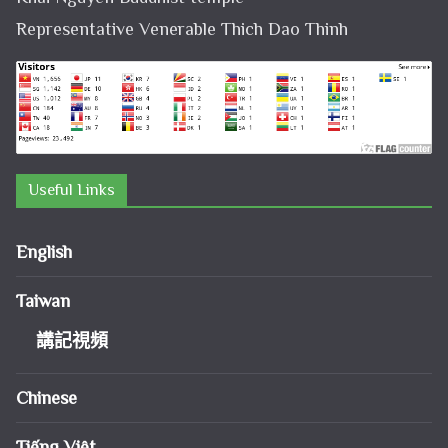
Representative Venerable Thich Dao Thinh
Useful Links
English
Taiwan
講記視頻
Chinese
Tiếng Việt