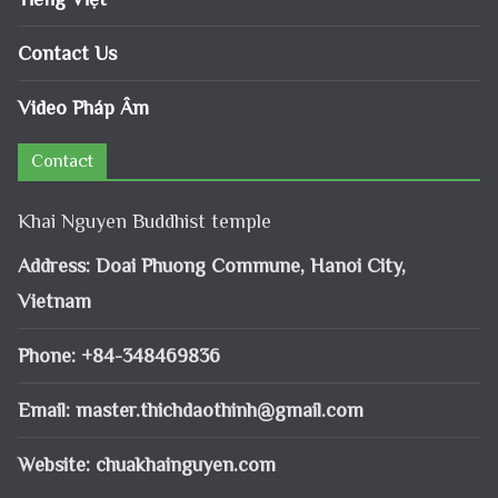
Contact Us
Video Pháp Âm
Contact
Khai Nguyen Buddhist temple
Address: Doai Phuong Commune, Hanoi City,
Vietnam
Phone: +84-348469836
Email:
master.thichdaothinh@gmail.com
Website: chuakhainguyen.com