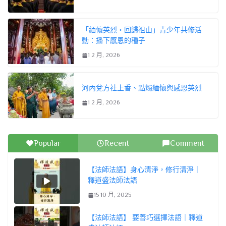
「緬懷英烈・回歸祖山」青少年共修活
動：播下感恩的種子
1 2 月, 2026
河內兌方社上香、點燭緬懷與感恩英烈
1 2 月, 2026
Popular
Recent
Comment
【法師法語】身心清淨，修行清淨｜
釋道盛法師法語
15 10 月, 2025
【法師法語】 要善巧選擇法語｜釋道