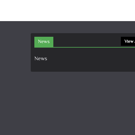
News
View 
News