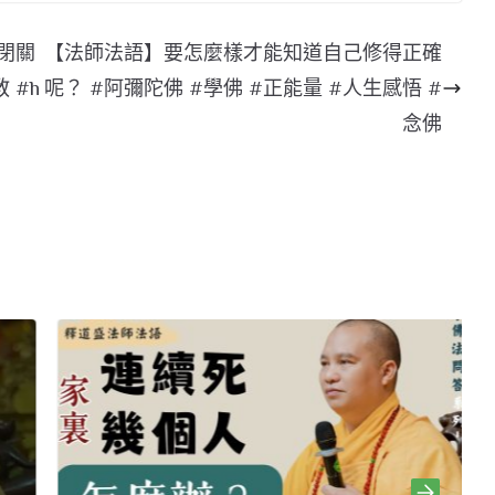
閉關
【法師法語】要怎麼樣才能知道自己修得正確
 #h
呢？ #阿彌陀佛 #學佛 #正能量 #人生感悟 #
念佛