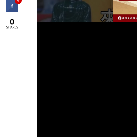
0
0
SHARES