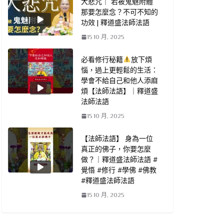
大悲咒｜ 若被鬼魅附體
那要怎麼念？不可不知的
功效 | 釋道盛法師法語
2025年最好看的佛教動畫片｜【大勢
【法
15 10 月, 2025
至菩薩念佛圓通章】| 净土佛教動畫
真實
必看修行秘籍
放下煩
片| 釋道盛法師法語
15 10
惱，過上更輕鬆的生活：
學會不給自己和他人添麻
15 10 月, 2025
煩【法師法語】｜釋道盛
法師法語
15 10 月, 2025
【法師法語】 身為一位
真正的佛子，你要怎麼
做？｜釋道盛法師法語 #
覺悟 #修行 #學佛 #佛教
#釋道盛法師法語
15 10 月, 2025