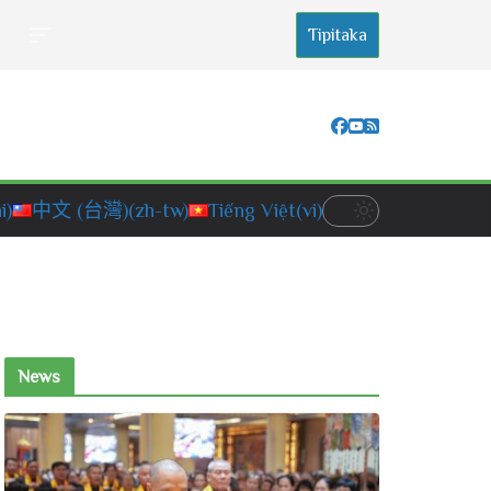
Tipitaka
i)
中文 (台灣)
(zh-tw)
Tiếng Việt
(vi)
News