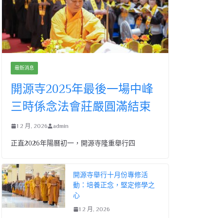
最新消息
開源寺2025年最後一場中峰
三時係念法會莊嚴圓滿結束
1 2 月, 2026
admin
正直2026年陽曆初一，開源寺隆重舉行四
開源寺舉行十月份專修活
動：培養正念，堅定修學之
心
1 2 月, 2026