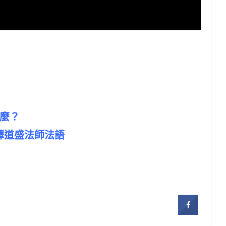
什麼？
 #釋道盛法師法語