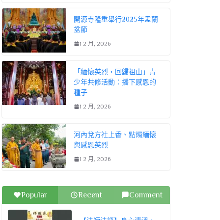
開源寺隆重舉行2025年盂蘭
盆節
1 2 月, 2026
「緬懷英烈・回歸祖山」青
少年共修活動：播下感恩的
種子
1 2 月, 2026
河內兌方社上香、點燭緬懷
與感恩英烈
1 2 月, 2026
Popular
Recent
Comment