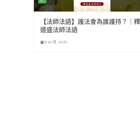
道的知
【法師法語】護法會為誰護持？｜釋
？ |釋
道盛法師法語
悲 #
15 10 月, 2025