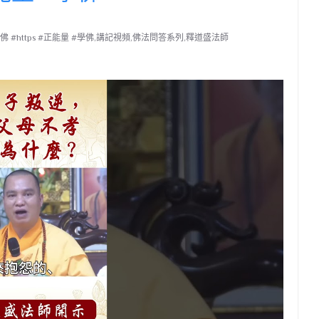
#https #正能量 #學佛,講記視頻,佛法問答系列,釋道盛法師