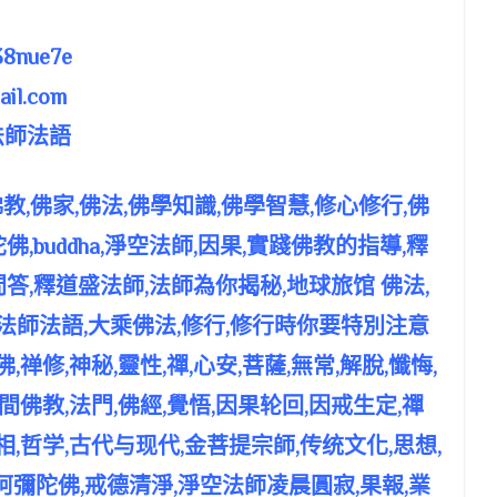
8nue7e
il.com
法師法語
教,佛家,佛法,佛學知識,佛學智慧,修心修行,佛
,buddha,淨空法師,因果,實踐佛教的指導,釋
答,釋道盛法師,法師為你揭秘,地球旅馆 佛法,
盛法師法語,大乘佛法,修行,修行時你要特別注意
,禅修,神秘,靈性,禪,心安,菩薩,無常,解脫,懺悔,
人間佛教,法門,佛經,覺悟,因果轮回,因戒生定,禪
相,哲学,古代与现代,金菩提宗師,传统文化,思想,
阿彌陀佛,戒德清淨,淨空法師凌晨圓寂,果報,業