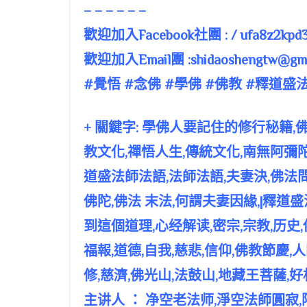
– – – – – –
歡迎加入Facebook社團 : / ufa8z2kpd3
歡迎加入Email團 :
shidaoshengtw@gma
#覺悟 #念佛 #學佛 #佛教 #釋道盛
+ 關鍵字: 學佛人要記住的修行秘籍,佛
教文化,禪悟人生,傳統文化,南無阿彌陀佛
道盛法師法語,法師法語,夫妻決,佛法問
佛陀,佛法 末法,何謂夫妻因緣,|釋道
到這個道理,心经解读,密宗,宗教,历史,佛
福報,道德,自我,慈悲,信仰,佛教節慶,
修,慈濟,佛光山,法鼓山,地藏王菩薩,好
主讲人 ： 净空老法师,淨空法師圓寂,