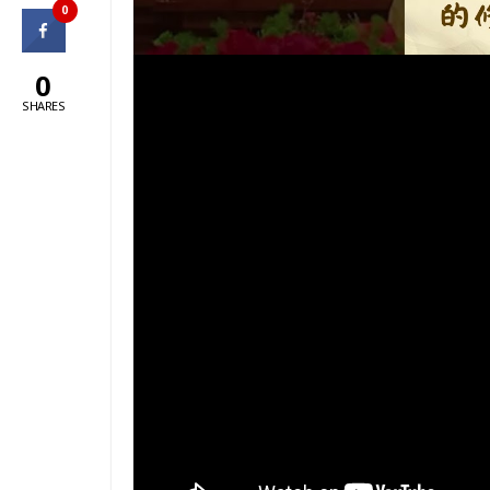
0
0
SHARES