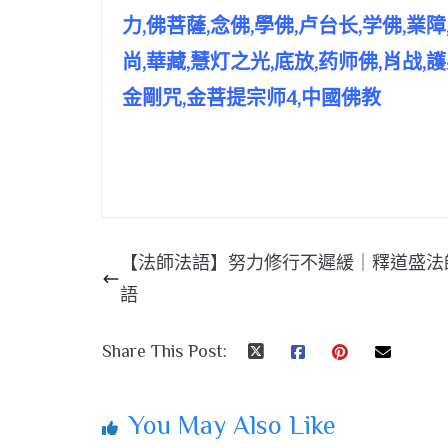
力,佛菩薩,念佛,學佛,卢台长,学佛,
尚,華藏,慧灯之光,底放,药师佛,肖战
金剛咒,金菩提宗师4,中國佛教
【法師法語】努力修行不遲緩｜釋道盛法
語
Share This Post:
You May Also Like