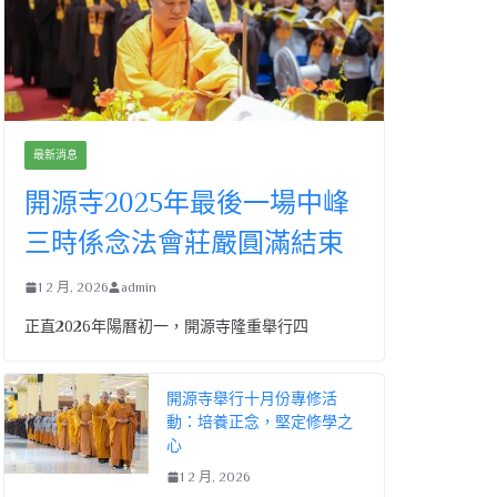
最新消息
開源寺2025年最後一場中峰
三時係念法會莊嚴圓滿結束
1 2 月, 2026
admin
正直2026年陽曆初一，開源寺隆重舉行四
開源寺舉行十月份專修活
動：培養正念，堅定修學之
心
1 2 月, 2026