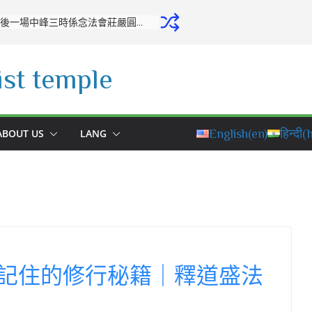
開源寺舉行十月份專修活動：培養正念，堅定修學之心
st temple
ABOUT US
LANG
English
(en)
हिन्दी
(h
記住的修行秘籍｜釋道盛法