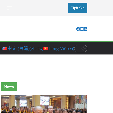
Tipitaka
i)
中文 (台灣)
(zh-tw)
Tiếng Việt
(vi)
News