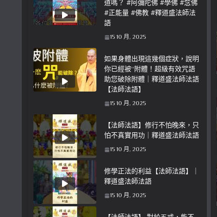
道嗎？ #阿彌陀佛 #學佛 #念佛
#正能量 #佛教 #釋道盛法師法
語
15 10 月, 2025
如果身體出現這幾個症狀，說明
你已經被“附體！超級有效咒語
助您破除附體｜釋道盛法師法語
【法師法語】
15 10 月, 2025
【法師法語】修行不怕晚來，只
怕不真實用功｜釋道盛法師法語
15 10 月, 2025
修學正法的利益【法師法語】｜
釋道盛法師法語
15 10 月, 2025