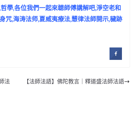
業障,哲學,各位我們一起來聼師傅講解吧,淨空老和
,護身咒,海涛法师,夏威夷療法,慧律法師開示,穢跡
師法
【法師法語】佛陀教言｜釋道盛法師法語