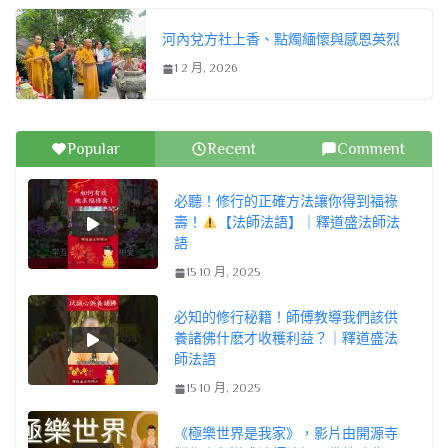
河內兌方社上香、點燭緬懷與感恩英烈
1 2 月, 2026
Popular
Recent
Comment
必聽！修行的正確方法讓你得到福祿
壽！
【法師法語】｜釋道盛法師法
語
15 10 月, 2025
必知的修行秘籍！師傅教導我們該供
養諸佛什麽才收穫利益？｜釋道盛法
師法語
15 10 月, 2025
《極樂世界是我家》，影片由開源寺