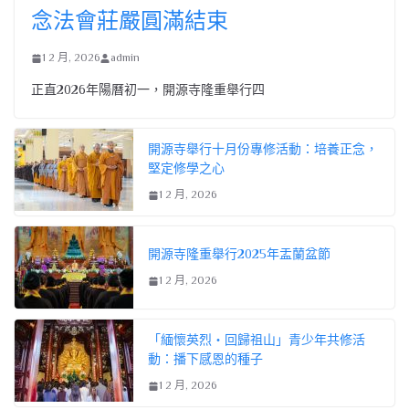
念法會莊嚴圓滿結束
1 2 月, 2026
admin
正直2026年陽曆初一，開源寺隆重舉行四
開源寺舉行十月份專修活動：培養正念，
堅定修學之心
1 2 月, 2026
開源寺隆重舉行2025年盂蘭盆節
1 2 月, 2026
「緬懷英烈・回歸祖山」青少年共修活
動：播下感恩的種子
1 2 月, 2026