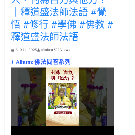
｜釋道盛法師法語 #覺
悟 #修行 #學佛 #佛教 #
釋道盛法師法語
15 10 月, 2025
admin
326 Views
+ Album: 佛法問答系列