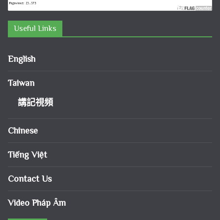
Useful Links
English
Taiwan
講記視頻
Chinese
Tiếng Việt
Contact Us
Video Pháp Âm