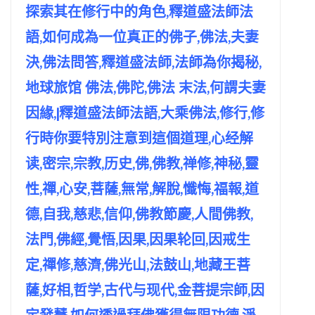
探索其在修行中的角色,釋道盛法師法
語,如何成為一位真正的佛子,佛法,夫妻
決,佛法問答,釋道盛法師,法師為你揭秘,
地球旅馆 佛法,佛陀,佛法 末法,何謂夫妻
因緣,|釋道盛法師法語,大乘佛法,修行,修
行時你要特別注意到這個道理,心经解
读,密宗,宗教,历史,佛,佛教,禅修,神秘,靈
性,禪,心安,菩薩,無常,解脫,懺悔,福報,道
德,自我,慈悲,信仰,佛教節慶,人間佛教,
法門,佛經,覺悟,因果,因果轮回,因戒生
定,禪修,慈濟,佛光山,法鼓山,地藏王菩
薩,好相,哲学,古代与现代,金菩提宗師,因