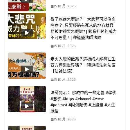
15 10 月, 2025
得了癌症怎麼辦？｜大悲咒可以治愈
癌症？| 只要經過有死人的地方就容
易被附體要怎麼辦? | 觀音神咒的威力
不可思量！| 釋道盛法師法語
15 10 月, 2025
走火入魔的徵兆？這樣的人能夠往生
西方極樂世界嗎？｜釋道盛法師法語
【法師法語】
15 10 月, 2025
法師開示： 佛教中的一些定義 #學佛
#念佛 #https #channel #www
#podcast #阿彌陀佛 #正能量 #人生
感悟
15 10 月, 2025