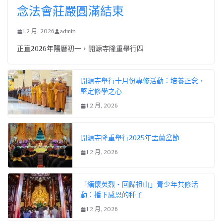
念法會莊嚴圓滿結束
1 2 月, 2026
admin
正直2026年陽曆初一，開源寺隆重舉行四
開源寺舉行十月份專修活動：培養正念，
堅定修學之心
1 2 月, 2026
開源寺隆重舉行2025年盂蘭盆節
1 2 月, 2026
「緬懷英烈・回歸祖山」青少年共修活
動：播下感恩的種子
1 2 月, 2026