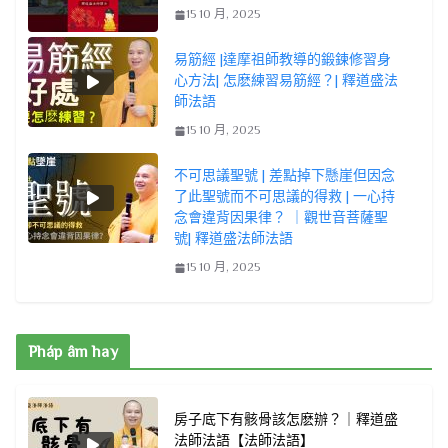
15 10 月, 2025
易筋經 |達摩祖師教導的鍛鍊修習身
心方法| 怎麽練習易筋經？| 釋道盛法
師法語
15 10 月, 2025
不可思議聖號 | 差點掉下懸崖但因念
了此聖號而不可思議的得救 | 一心持
念會違背因果律？ ｜觀世音菩薩聖
號| 釋道盛法師法語
15 10 月, 2025
Pháp âm hay
房子底下有骸骨該怎麽辦？｜釋道盛
法師法語【法師法語】