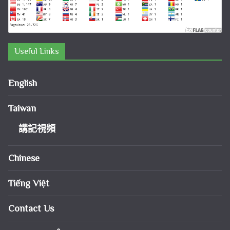
Useful Links
English
Taiwan
講記視頻
Chinese
Tiếng Việt
Contact Us