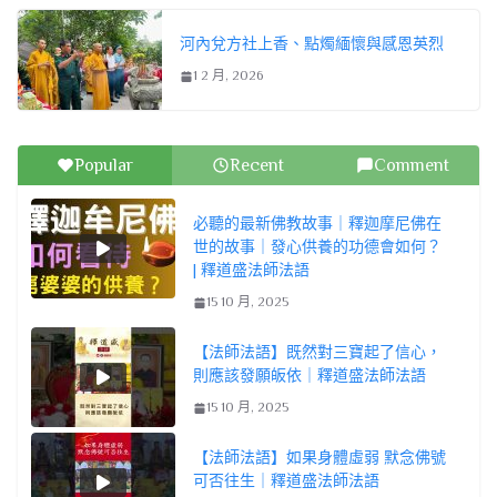
河內兌方社上香、點燭緬懷與感恩英烈
1 2 月, 2026
Popular
Recent
Comment
必聽的最新佛教故事｜釋迦摩尼佛在
世的故事｜發心供養的功德會如何？
| 釋道盛法師法語
15 10 月, 2025
【法師法語】既然對三寶起了信心，
則應該發願皈依｜釋道盛法師法語
15 10 月, 2025
【法師法語】如果身體虛弱 默念佛號
可否往生｜釋道盛法師法語