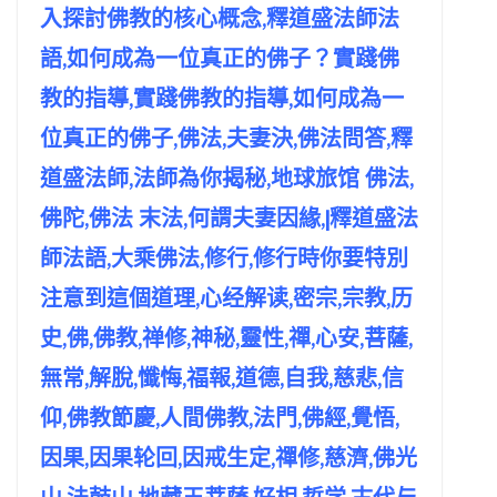
入探討佛教的核心概念,釋道盛法師法
語,如何成為一位真正的佛子？實踐佛
教的指導,實踐佛教的指導,如何成為一
位真正的佛子,佛法,夫妻決,佛法問答,釋
道盛法師,法師為你揭秘,地球旅馆 佛法,
佛陀,佛法 末法,何謂夫妻因緣,|釋道盛法
師法語,大乘佛法,修行,修行時你要特別
注意到這個道理,心经解读,密宗,宗教,历
史,佛,佛教,禅修,神秘,靈性,禪,心安,菩薩,
無常,解脫,懺悔,福報,道德,自我,慈悲,信
仰,佛教節慶,人間佛教,法門,佛經,覺悟,
因果,因果轮回,因戒生定,禪修,慈濟,佛光