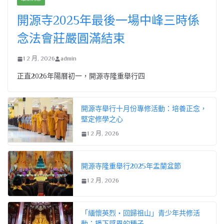
開源寺2025年最後一場中峰三時係
念法會莊嚴圓滿結束
1 2 月, 2026
admin
正直2026年陽曆初一，開源寺隆重舉行四
開源寺舉行十月份專修活動：培養正念，
堅定修學之心
1 2 月, 2026
開源寺隆重舉行2025年盂蘭盆節
1 2 月, 2026
「緬懷英烈・回歸祖山」青少年共修活
動：播下感恩的種子