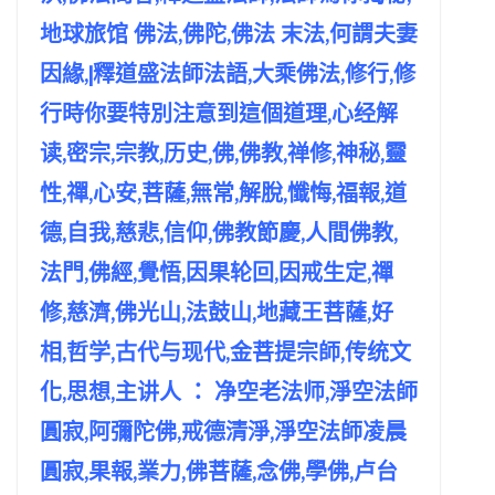
地球旅馆 佛法,佛陀,佛法 末法,何謂夫妻
因緣,|釋道盛法師法語,大乘佛法,修行,修
行時你要特別注意到這個道理,心经解
读,密宗,宗教,历史,佛,佛教,禅修,神秘,靈
性,禪,心安,菩薩,無常,解脫,懺悔,福報,道
德,自我,慈悲,信仰,佛教節慶,人間佛教,
法門,佛經,覺悟,因果轮回,因戒生定,禪
修,慈濟,佛光山,法鼓山,地藏王菩薩,好
相,哲学,古代与现代,金菩提宗師,传统文
化,思想,主讲人 ： 净空老法师,淨空法師
圓寂,阿彌陀佛,戒德清淨,淨空法師凌晨
圓寂,果報,業力,佛菩薩,念佛,學佛,卢台