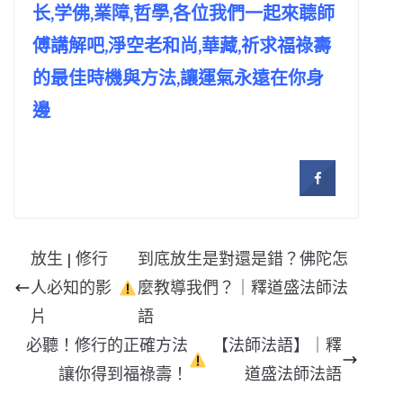
长,学佛,業障,哲學,各位我們一起來聼師
傅講解吧,淨空老和尚,華藏,祈求福祿壽
的最佳時機與方法,讓運氣永遠在你身
邊
放生 | 修行
到底放生是對還是錯？佛陀怎
人必知的影
麼教導我們？｜釋道盛法師法
片
語
必聽！修行的正確方法
【法師法語】｜釋
讓你得到福祿壽！
道盛法師法語