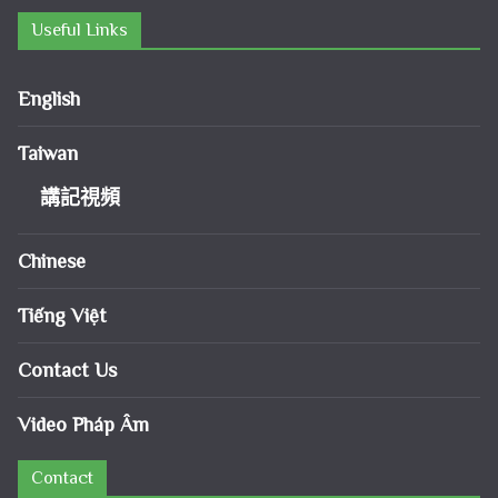
Useful Links
English
Taiwan
講記視頻
Chinese
Tiếng Việt
Contact Us
Video Pháp Âm
Contact