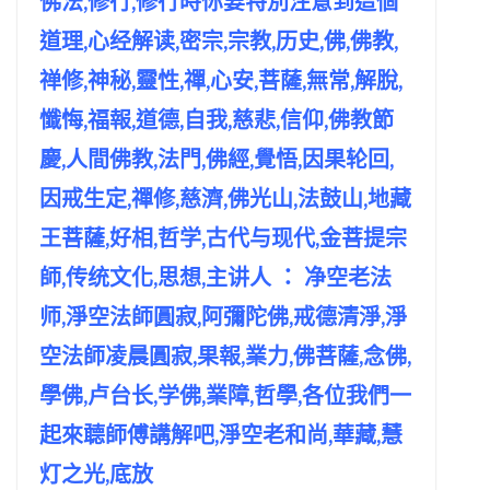
佛法,修行,修行時你要特別注意到這個
道理,心经解读,密宗,宗教,历史,佛,佛教,
禅修,神秘,靈性,禪,心安,菩薩,無常,解脫,
懺悔,福報,道德,自我,慈悲,信仰,佛教節
慶,人間佛教,法門,佛經,覺悟,因果轮回,
因戒生定,禪修,慈濟,佛光山,法鼓山,地藏
王菩薩,好相,哲学,古代与现代,金菩提宗
師,传统文化,思想,主讲人 ： 净空老法
师,淨空法師圓寂,阿彌陀佛,戒德清淨,淨
空法師凌晨圓寂,果報,業力,佛菩薩,念佛,
學佛,卢台长,学佛,業障,哲學,各位我們一
起來聼師傅講解吧,淨空老和尚,華藏,慧
灯之光,底放