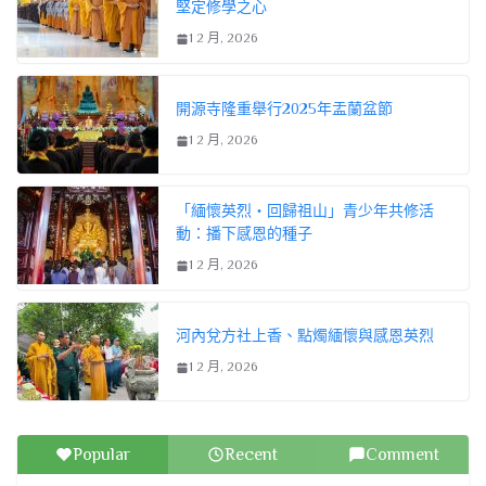
堅定修學之心
1 2 月, 2026
開源寺隆重舉行2025年盂蘭盆節
1 2 月, 2026
「緬懷英烈・回歸祖山」青少年共修活
動：播下感恩的種子
1 2 月, 2026
河內兌方社上香、點燭緬懷與感恩英烈
1 2 月, 2026
Popular
Recent
Comment