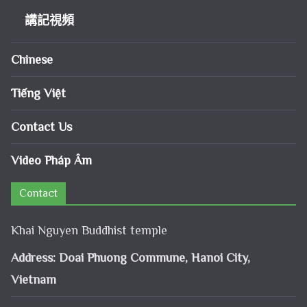
講記視頻
Chinese
Tiếng Việt
Contact Us
Video Pháp Âm
Contact
Khai Nguyen Buddhist temple
Address: Doai Phuong Commune, Hanoi City,
Vietnam