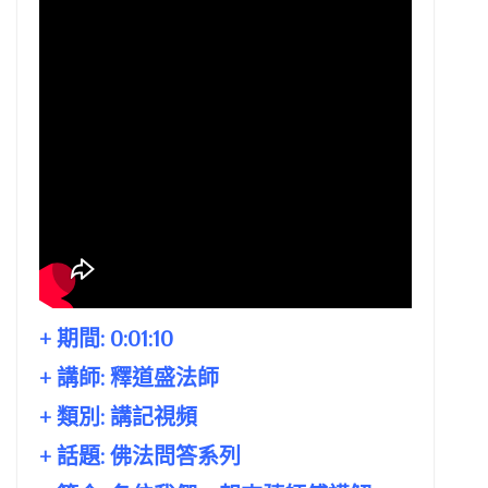
+ 期間:
0:01:10
+ 講師:
釋道盛法師
+ 類別: 講記視頻
+ 話題:
佛法問答系列