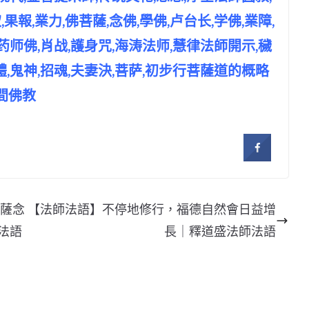
報,業力,佛菩薩,念佛,學佛,卢台长,学佛,業障,
,药师佛,肖战,護身咒,海涛法师,慧律法師開示,穢
體,鬼神,招魂,夫妻決,菩萨,初步行菩薩道的概略
,人間佛教
菩薩念
【法師法語】不停地修行，福德自然會日益增
師法語
長｜釋道盛法師法語