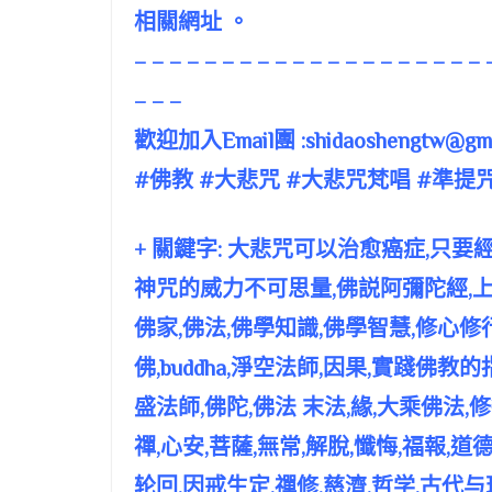
相關網址 。
– – – – – – – – – – – – – – – – – – – – 
– – –
歡迎加入Email團 :
shidaoshengtw@gma
#佛教 #大悲咒 #大悲咒梵唱 #準提咒
+ 關鍵字: 大悲咒可以治愈癌症,只
神咒的威力不可思量,佛説阿彌陀經,上
佛家,佛法,佛學知識,佛學智慧,修心修
佛,buddha,淨空法師,因果,實踐佛
盛法師,佛陀,佛法 末法,緣,大乘佛法,修
禪,心安,菩薩,無常,解脫,懺悔,福報,道
轮回,因戒生定,禪修,慈濟,哲学,古代