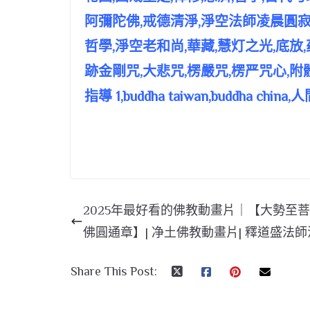
阿彌陀佛,戒德清淨,淨空法師凌晨圓寂,果
哲學,淨空老和尚,華藏,慧灯之光,底放
跡金剛咒,大悲咒,楞嚴咒,楞严咒心,附
指導 1,buddha taiwan,buddha china
2025年最好看的佛教動畫片｜【大勢至
佛圓通章】| 净土佛教動畫片| 釋道盛法
Share This Post: