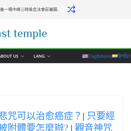
開源寺舉行十月份專修活動：培養正念，堅定修學之心
st temple
ABOUT US
LANG
English
(en)
हिन्दी
(h
悲咒可以治愈癌症？| 只要經
附體要怎麼辦? | 觀音神咒