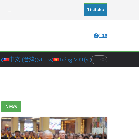
Tipitaka
i)
中文 (台灣)
(zh-tw)
Tiếng Việt
(vi)
News