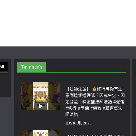
All
Tin nhanh
【法師法語】
修行時你有注
意到這個道理嗎？因戒生定，因
定發慧｜釋道盛法師法語 #覺悟
#修行 #學佛 #佛教 #釋道盛法
師法語
15 10 月, 2025