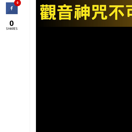
0
0
SHARES