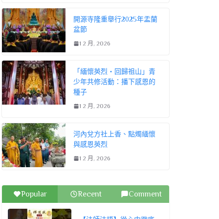
開源寺隆重舉行2025年盂蘭
盆節
1 2 月, 2026
「緬懷英烈・回歸祖山」青
少年共修活動：播下感恩的
種子
1 2 月, 2026
河內兌方社上香、點燭緬懷
與感恩英烈
1 2 月, 2026
Popular
Recent
Comment