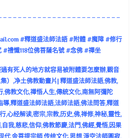
– – – – – – – – – – – – – – – – – – – – – – – – –
il.com
#釋道盛法師法語 #附體 #魔障 #修行
 #禮懺118位佛菩薩名號 #念佛 #禪坐
要經過有死人的地方就容易被附體要怎麼辦,觀音
集）,净土佛教動畫片| 釋道盛法師法語,佛教,
行,佛教文化,禪悟人生,傳統文化,南無阿彌陀
教的指導,釋道盛法師法語,法師法語,佛法問答,釋道
行,心经解读,密宗,宗教,历史,佛,禅修,神秘,靈性,
德,自我,慈悲,信仰,佛教節慶,法門,佛經,覺悟,因果
与现代,金菩提宗師,传统文化,思想,淨空法師圓寂,