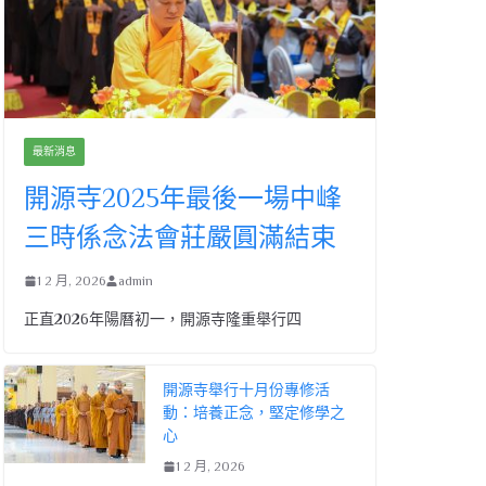
最新消息
開源寺2025年最後一場中峰
三時係念法會莊嚴圓滿結束
1 2 月, 2026
admin
正直2026年陽曆初一，開源寺隆重舉行四
開源寺舉行十月份專修活
動：培養正念，堅定修學之
心
1 2 月, 2026