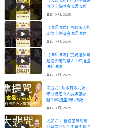
【法師法語】從心中徹底
放下｜釋道盛法師法語
15 10 月, 2025
【法師法語】照顧病人的
功德｜釋道盛法師法語
15 10 月, 2025
【法師法語】提婆達多曾
經是佛陀的恩人｜釋道盛
法師法語
15 10 月, 2025
準提咒 | 超級有效咒語 |
修行被走火入魔該怎麽
辦？|釋道盛法師法語
15 10 月, 2025
大悲咒｜ 若被鬼魅附體
那要怎麼念？不可不知的