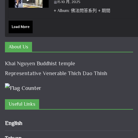
15 10 月, 2025
+ Album: 佛法問答系列 + 期間
Load More
About Us
Khai Nguyen Buddhist temple
Representative Venerable Thich Dao Thinh
Useful Links
English