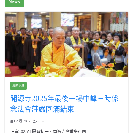
News
最新消息
開源寺2025年最後一場中峰三時係
念法會莊嚴圓滿結束
1 2 月, 2026
admin
正直2026年陽曆初一，開源寺隆重舉行四