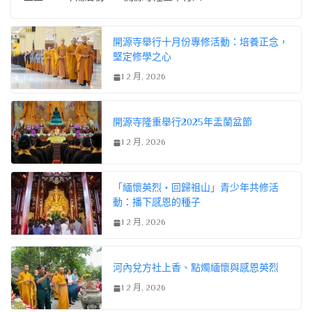
開源寺舉行十月份專修活動：培養正念，
堅定修學之心
1 2 月, 2026
開源寺隆重舉行2025年盂蘭盆節
1 2 月, 2026
「緬懷英烈・回歸祖山」青少年共修活
動：播下感恩的種子
1 2 月, 2026
河內兌方社上香、點燭緬懷與感恩英烈
1 2 月, 2026