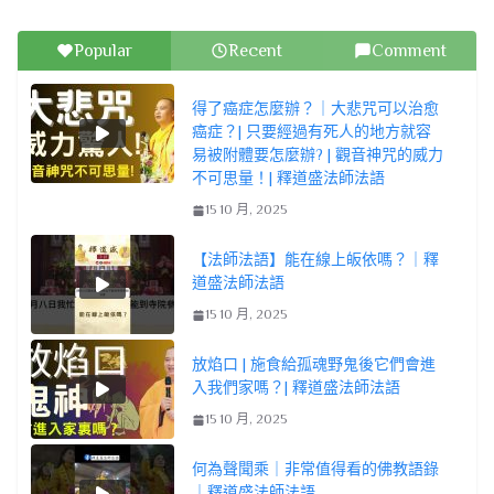
Popular
Recent
Comment
得了癌症怎麼辦？｜大悲咒可以治愈
癌症？| 只要經過有死人的地方就容
易被附體要怎麼辦? | 觀音神咒的威力
不可思量！| 釋道盛法師法語
15 10 月, 2025
【法師法語】能在線上皈依嗎？｜釋
道盛法師法語
15 10 月, 2025
放焰口 | 施食給孤魂野鬼後它們會進
入我們家嗎？| 釋道盛法師法語
15 10 月, 2025
何為聲聞乘｜非常值得看的佛教語錄
｜釋道盛法師法語