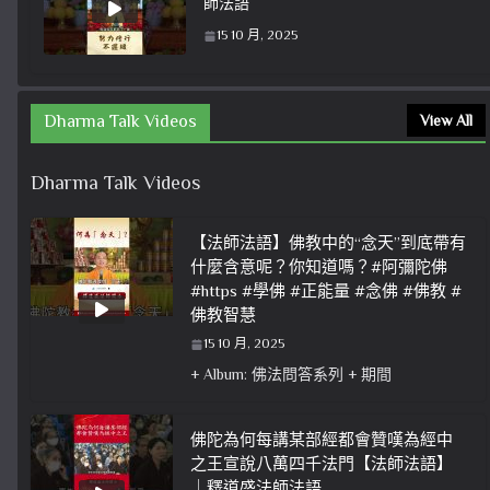
師法語
15 10 月, 2025
Dharma Talk Videos
View All
Dharma Talk Videos
【法師法語】佛教中的“念天”到底帶有
什麼含意呢？你知道嗎？#阿彌陀佛
#https #學佛 #正能量 #念佛 #佛教 #
佛教智慧
15 10 月, 2025
+ Album: 佛法問答系列 + 期間
佛陀為何每講某部經都會贊嘆為經中
之王宣說八萬四千法門【法師法語】
｜釋道盛法師法語