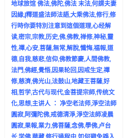
地球旅馆 佛法,佛陀,佛法 末法,何謂夫妻
因緣,|釋道盛法師法語,大乘佛法,修行,修
行時你要特別注意到這個道理,心经解
读,密宗,宗教,历史,佛,佛教,禅修,神秘,靈
性,禪,心安,菩薩,無常,解脫,懺悔,福報,道
德,自我,慈悲,信仰,佛教節慶,人間佛教,
法門,佛經,覺悟,因果轮回,因戒生定,禪
修,慈濟,佛光山,法鼓山,地藏王菩薩,好
相,哲学,古代与现代,金菩提宗師,传统文
化,思想,主讲人 ： 净空老法师,淨空法師
圓寂,阿彌陀佛,戒德清淨,淨空法師凌晨
圓寂,果報,業力,佛菩薩,念佛,學佛,卢台
长,学佛,華藏,修行過程中 如何避免誤入