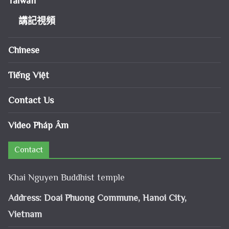
Taiwan
講記視頻
Chinese
Tiếng Việt
Contact Us
Video Pháp Âm
Contact
Khai Nguyen Buddhist temple
Address: Doai Phuong Commune, Hanoi City,
Vietnam